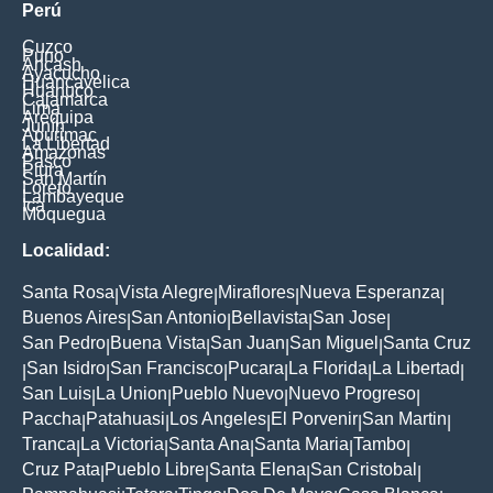
Perú
Cuzco
Puno
Ancash
Ayacucho
Huancavelica
Huanuco
Cajamarca
Lima
Arequipa
Junín
Apurimac
La Libertad
Amazonas
Pasco
Piura
San Martín
Loreto
Lambayeque
Ica
Moquegua
Localidad:
Santa Rosa
Vista Alegre
Miraflores
Nueva Esperanza
|
|
|
|
Buenos Aires
San Antonio
Bellavista
San Jose
|
|
|
|
San Pedro
Buena Vista
San Juan
San Miguel
Santa Cruz
|
|
|
|
San Isidro
San Francisco
Pucara
La Florida
La Libertad
|
|
|
|
|
|
San Luis
La Union
Pueblo Nuevo
Nuevo Progreso
|
|
|
|
Paccha
Patahuasi
Los Angeles
El Porvenir
San Martin
|
|
|
|
|
Tranca
La Victoria
Santa Ana
Santa Maria
Tambo
|
|
|
|
|
Cruz Pata
Pueblo Libre
Santa Elena
San Cristobal
|
|
|
|