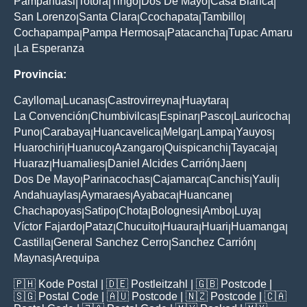
Pampahuasi
Totora
Tingo
Dos De Mayo
Casa Blanca
|
|
|
|
|
San Lorenzo
Santa Clara
Ccochapata
Tambillo
|
|
|
|
Cochapampa
Pampa Hermosa
Patacancha
Tupac Amaru
|
|
|
La Esperanza
|
Provincia:
Caylloma
Lucanas
Castrovirreyna
Huaytara
|
|
|
|
La Convención
Chumbivilcas
Espinar
Pasco
Lauricocha
|
|
|
|
|
Puno
Carabaya
Huancavelica
Melgar
Lampa
Yauyos
|
|
|
|
|
|
Huarochiri
Huanuco
Azangaro
Quispicanchi
Tayacaja
|
|
|
|
|
Huaraz
Huamalies
Daniel Alcides Carrión
Jaen
|
|
|
|
Dos De Mayo
Parinacochas
Cajamarca
Canchis
Yauli
|
|
|
|
|
Andahuaylas
Aymaraes
Ayabaca
Huancane
|
|
|
|
Chachapoyas
Satipo
Chota
Bolognesi
Ambo
Luya
|
|
|
|
|
|
Víctor Fajardo
Pataz
Chucuito
Huaura
Huari
Huamanga
|
|
|
|
|
|
Castilla
General Sanchez Cerro
Sanchez Carrión
|
|
|
Maynas
Arequipa
|
🇵🇭
Kode Postal
| 🇩🇪
Postleitzahl
| 🇬🇧
Postcode
|
🇸🇬
Postal Code
| 🇦🇺
Postcode
| 🇳🇿
Postcode
| 🇨🇦