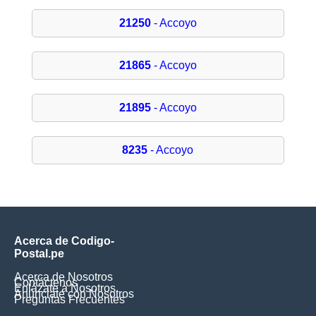
21250
- Accoyo
21865
- Accoyo
21895
- Accoyo
8235
- Accoyo
Acerca de Codigo-
Postal.pe
Acerca de Nosotros
Contáctenos
Enlázate a Nosotros
Anúnciate con Nosotros
Preguntas Frecuentes