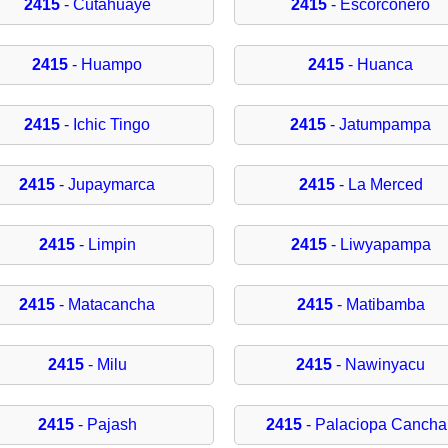
2415
- Cutahuaye
2415
- Escorconero
2415
- Huampo
2415
- Huanca
2415
- Ichic Tingo
2415
- Jatumpampa
2415
- Jupaymarca
2415
- La Merced
2415
- Limpin
2415
- Liwyapampa
2415
- Matacancha
2415
- Matibamba
2415
- Milu
2415
- Nawinyacu
2415
- Pajash
2415
- Palaciopa Cancha