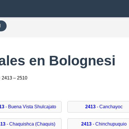
H
ales en Bolognesi
· 2413 – 2510
13
- Buena Vista Shulcajato
2413
- Canchayoc
413
- Chaquishca (Chaquis)
2413
- Chinchupuquio