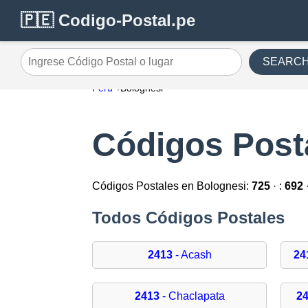
🇵🇪 Codigo-Postal.pe
SEARC
Ingrese Código Postal o lugar
Perú
Bolognesi
Códigos Post
Códigos Postales en Bolognesi:
725
· :
692
Todos Códigos Postales
2413
- Acash
24
2413
- Chaclapata
2