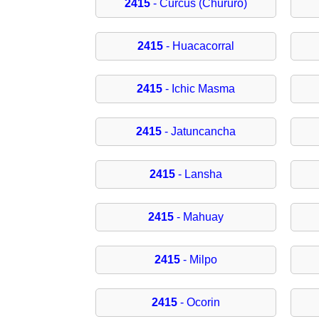
2415
- Curcus (Chururo)
2415
- Huacacorral
2415
- Ichic Masma
2415
- Jatuncancha
2415
- Lansha
2415
- Mahuay
2415
- Milpo
2415
- Ocorin