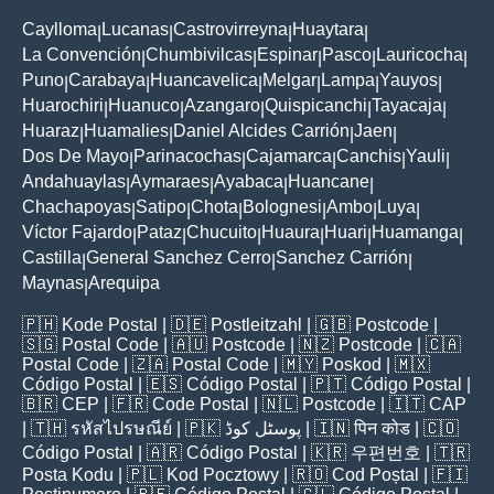
Caylloma
Lucanas
Castrovirreyna
Huaytara
|
|
|
|
La Convención
Chumbivilcas
Espinar
Pasco
Lauricocha
|
|
|
|
|
Puno
Carabaya
Huancavelica
Melgar
Lampa
Yauyos
|
|
|
|
|
|
Huarochiri
Huanuco
Azangaro
Quispicanchi
Tayacaja
|
|
|
|
|
Huaraz
Huamalies
Daniel Alcides Carrión
Jaen
|
|
|
|
Dos De Mayo
Parinacochas
Cajamarca
Canchis
Yauli
|
|
|
|
|
Andahuaylas
Aymaraes
Ayabaca
Huancane
|
|
|
|
Chachapoyas
Satipo
Chota
Bolognesi
Ambo
Luya
|
|
|
|
|
|
Víctor Fajardo
Pataz
Chucuito
Huaura
Huari
Huamanga
|
|
|
|
|
|
Castilla
General Sanchez Cerro
Sanchez Carrión
|
|
|
Maynas
Arequipa
|
🇵🇭
Kode Postal
| 🇩🇪
Postleitzahl
| 🇬🇧
Postcode
|
🇸🇬
Postal Code
| 🇦🇺
Postcode
| 🇳🇿
Postcode
| 🇨🇦
Postal Code
| 🇿🇦
Postal Code
| 🇲🇾
Poskod
| 🇲🇽
Código Postal
| 🇪🇸
Código Postal
| 🇵🇹
Código Postal
|
🇧🇷
CEP
| 🇫🇷
Code Postal
| 🇳🇱
Postcode
| 🇮🇹
CAP
| 🇹🇭
รหัสไปรษณีย์
| 🇵🇰
پوسٹل کوڈ
| 🇮🇳
पिन कोड
| 🇨🇴
Código Postal
| 🇦🇷
Código Postal
| 🇰🇷
우편번호
| 🇹🇷
Posta Kodu
| 🇵🇱
Kod Pocztowy
| 🇷🇴
Cod Poștal
| 🇫🇮