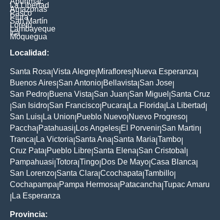
Apurimac
La Libertad
Amazonas
Pasco
Piura
San Martín
Loreto
Lambayeque
Ica
Moquegua
Localidad:
Santa Rosa
Vista Alegre
Miraflores
Nueva Esperanza
|
|
|
|
Buenos Aires
San Antonio
Bellavista
San Jose
|
|
|
|
San Pedro
Buena Vista
San Juan
San Miguel
Santa Cruz
|
|
|
|
San Isidro
San Francisco
Pucara
La Florida
La Libertad
|
|
|
|
|
|
San Luis
La Union
Pueblo Nuevo
Nuevo Progreso
|
|
|
|
Paccha
Patahuasi
Los Angeles
El Porvenir
San Martin
|
|
|
|
|
Tranca
La Victoria
Santa Ana
Santa Maria
Tambo
|
|
|
|
|
Cruz Pata
Pueblo Libre
Santa Elena
San Cristobal
|
|
|
|
Pampahuasi
Totora
Tingo
Dos De Mayo
Casa Blanca
|
|
|
|
|
San Lorenzo
Santa Clara
Ccochapata
Tambillo
|
|
|
|
Cochapampa
Pampa Hermosa
Patacancha
Tupac Amaru
|
|
|
La Esperanza
|
Provincia: