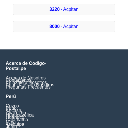
3220
- Acpitan
8000
- Acpitan
Acerca de Codigo-
Postal.pe
Acerca de Nosotros
Contáctenos
Enlázate a Nosotros
Anúnciate con Nosotros
Preguntas Frecuentes
Perú
Cuzco
Puno
Ancash
Ayacucho
Huancavelica
Huanuco
Cajamarca
Lima
Arequipa
Junín