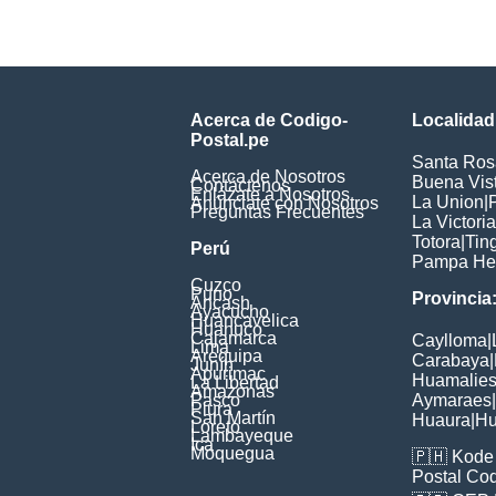
Acerca de Codigo-
Localidad
Postal.pe
Santa Ros
Acerca de Nosotros
Buena Vis
Contáctenos
Enlázate a Nosotros
La Union
|
Anúnciate con Nosotros
Preguntas Frecuentes
La Victoria
Totora
|
Tin
Perú
Pampa He
Cuzco
Puno
Provincia
Ancash
Ayacucho
Huancavelica
Huanuco
Cajamarca
Caylloma
|
Lima
Arequipa
Carabaya
|
Junín
Apurimac
Huamalie
La Libertad
Amazonas
Pasco
Aymaraes
|
Piura
San Martín
Huaura
|
Hu
Loreto
Lambayeque
Ica
Moquegua
🇵🇭
Kode 
Postal Co