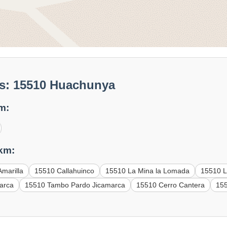
s: 15510 Huachunya
m:
 km:
Amarilla
15510 Callahuinco
15510 La Mina la Lomada
15510 L
arca
15510 Tambo Pardo Jicamarca
15510 Cerro Cantera
15