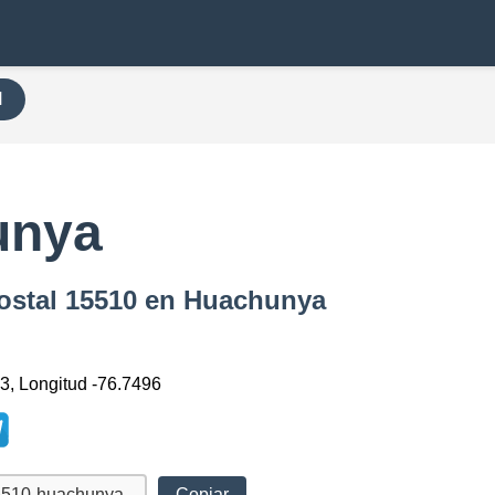
H
unya
Postal 15510 en Huachunya
13, Longitud -76.7496
Copiar