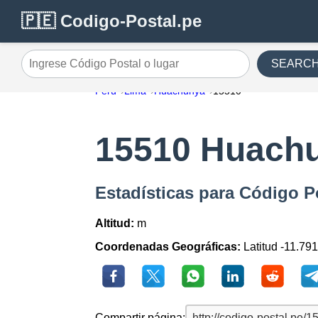
🇵🇪 Codigo-Postal.pe
SEARC
Ingrese Código Postal o lugar
Perú
Lima
Huachunya
15510
15510 Huach
Estadísticas para Código 
Altitud:
m
Coordenadas Geográficas:
Latitud -11.79
Compartir página: