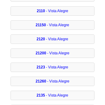
2110
- Vista Alegre
21150
- Vista Alegre
2120
- Vista Alegre
21200
- Vista Alegre
2123
- Vista Alegre
21260
- Vista Alegre
2135
- Vista Alegre