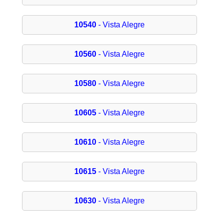
10540
- Vista Alegre
10560
- Vista Alegre
10580
- Vista Alegre
10605
- Vista Alegre
10610
- Vista Alegre
10615
- Vista Alegre
10630
- Vista Alegre