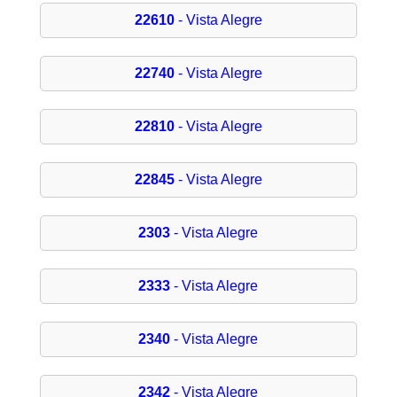
22610
- Vista Alegre
22740
- Vista Alegre
22810
- Vista Alegre
22845
- Vista Alegre
2303
- Vista Alegre
2333
- Vista Alegre
2340
- Vista Alegre
2342
- Vista Alegre