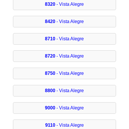
8320
- Vista Alegre
8420
- Vista Alegre
8710
- Vista Alegre
8720
- Vista Alegre
8750
- Vista Alegre
8800
- Vista Alegre
9000
- Vista Alegre
9110
- Vista Alegre