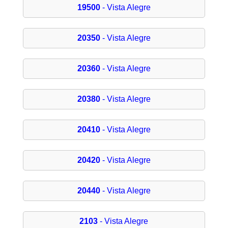
19500
- Vista Alegre
20350
- Vista Alegre
20360
- Vista Alegre
20380
- Vista Alegre
20410
- Vista Alegre
20420
- Vista Alegre
20440
- Vista Alegre
2103
- Vista Alegre