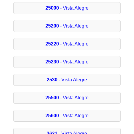
25000
- Vista Alegre
25200
- Vista Alegre
25220
- Vista Alegre
25230
- Vista Alegre
2530
- Vista Alegre
25500
- Vista Alegre
25600
- Vista Alegre
2621
- Vista Alegre