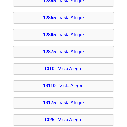
12845
- Vista Alegre
12855
- Vista Alegre
12865
- Vista Alegre
12875
- Vista Alegre
1310
- Vista Alegre
13110
- Vista Alegre
13175
- Vista Alegre
1325
- Vista Alegre