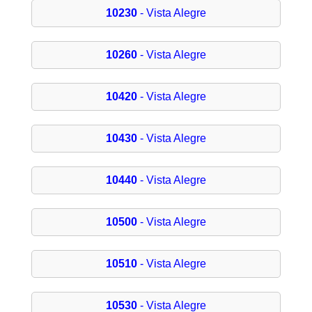
10230
- Vista Alegre
10260
- Vista Alegre
10420
- Vista Alegre
10430
- Vista Alegre
10440
- Vista Alegre
10500
- Vista Alegre
10510
- Vista Alegre
10530
- Vista Alegre