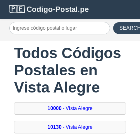
🇵🇪 Codigo-Postal.pe
SEARC
Todos Códigos
Postales en
Vista Alegre
10000
- Vista Alegre
10130
- Vista Alegre