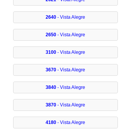
2640
- Vista Alegre
2650
- Vista Alegre
3100
- Vista Alegre
3670
- Vista Alegre
3840
- Vista Alegre
3870
- Vista Alegre
4180
- Vista Alegre