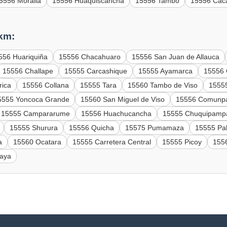
5556 Moralla
15556 Huaquiscancha
15556 Tambo
15556 Cac
 km:
556 Huariquiña
15556 Chacahuaro
15556 San Juan de Allauca
15556 Challape
15555 Carcashique
15555 Ayamarca
15556
rica
15556 Collana
15555 Tara
15560 Tambo de Viso
1555
5555 Yoncoca Grande
15560 San Miguel de Viso
15556 Comunp
15555 Campararume
15556 Huachucancha
15555 Chuquipamp
15555 Shurura
15556 Quicha
15575 Pumamaza
15555 Pa
a
15560 Ocatara
15555 Carretera Central
15555 Picoy
155
aya