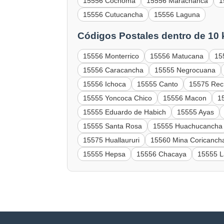
15556 Cochoma
15556 Marachanca
1
15556 Cutucancha
15556 Laguna
Códigos Postales dentro de 10
15556 Monterrico
15556 Matucana
15
15556 Caracancha
15555 Negrocuana
15556 Ichoca
15555 Canto
15575 Rec
15555 Yoncoca Chico
15556 Macon
1
15555 Eduardo de Habich
15555 Ayas
15555 Santa Rosa
15555 Huachucancha
15575 Huallaururi
15560 Mina Coricanch
15555 Hepsa
15556 Chacaya
15555 L