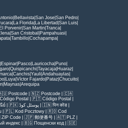
ntonio
|
Bellavista
|
San Jose
|
San Pedro
|
ucara
|
La Florida
|
La Libertad
|
San Luis
|
El Porvenir
|
San Martin
|
Tranca
|
Elena
|
San Cristobal
|
Pampahuasi
|
apata
|
Tambillo
|
Cochapampa
|
|
Espinar
|
Pasco
|
Lauricocha
|
Puno
|
garo
|
Quispicanchi
|
Tayacaja
|
Huaraz
|
marca
|
Canchis
|
Yauli
|
Andahuaylas
|
bo
|
Luya
|
Víctor Fajardo
|
Pataz
|
Chucuito
|
ón
|
Maynas
|
Arequipa
🇦🇺
Postcode
| 🇳🇿
Postcode
| 🇨🇦
Código Postal
| 🇵🇹
Código Postal
|
ีย์
| 🇵🇰
پوسٹل کوڈ
| 🇮🇳
पिन कोड
|
u
| 🇵🇱
Kod Pocztowy
| 🇷🇴
Cod

ZIP Code
| 🇯🇵
郵便番号
| 🇦🇹
PLZ
|
ый индекс
| 🇧🇬
Пощенски код
| 🇸🇪