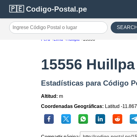
🇵🇪 Codigo-Postal.pe
SEARC
Ingrese Código Postal o lugar
Perú
Lima
Huillpa
15556
15556 Huillpa
Estadísticas para Código P
Altitud:
m
Coordenadas Geográficas:
Latitud -11.86
Compartir página: