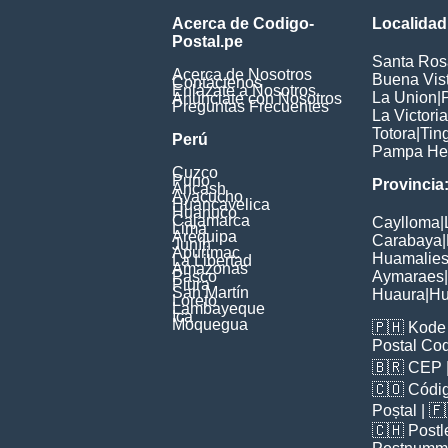
Acerca de Codigo-
Localidad
Postal.pe
Santa Ros
Acerca de Nosotros
Buena Vis
Contáctenos
Enlázate a Nosotros
La Union
|
Anúnciate con Nosotros
Preguntas Frecuentes
La Victoria
Totora
|
Tin
Perú
Pampa He
Cuzco
Puno
Provincia
Ancash
Ayacucho
Huancavelica
Huanuco
Cajamarca
Caylloma
|
Lima
Arequipa
Carabaya
|
Junín
Apurimac
Huamalie
La Libertad
Amazonas
Pasco
Aymaraes
|
Piura
San Martín
Huaura
|
Hu
Loreto
Lambayeque
Ica
Moquegua
🇵🇭
Kode 
Postal Co
🇧🇷
CEP
🇨🇴
Códig
Poștal
| 
🇨🇭
Postl