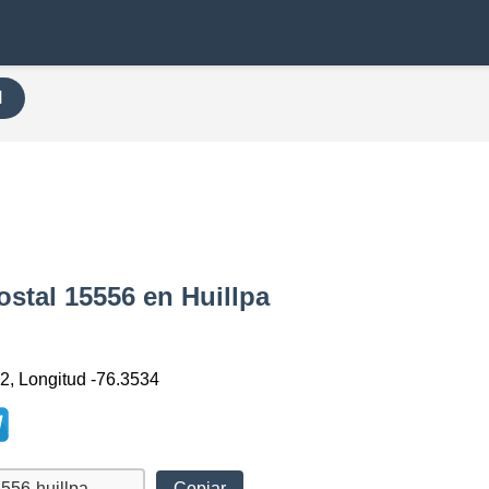
H
ostal 15556 en Huillpa
72, Longitud -76.3534
Copiar