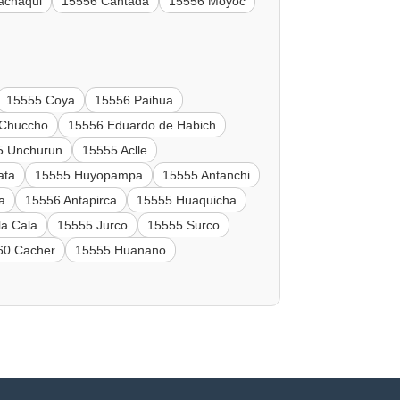
achaqui
15556 Cantada
15556 Moyoc
15555 Coya
15556 Paihua
 Chuccho
15556 Eduardo de Habich
5 Unchurun
15555 Aclle
ata
15555 Huyopampa
15555 Antanchi
a
15556 Antapirca
15555 Huaquicha
la Cala
15555 Jurco
15555 Surco
60 Cacher
15555 Huanano