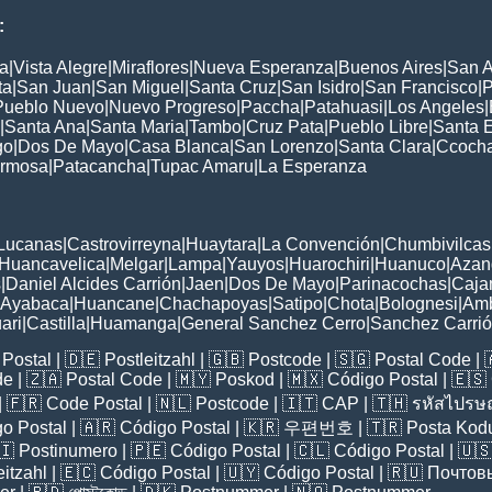
:
a
|
Vista Alegre
|
Miraflores
|
Nueva Esperanza
|
Buenos Aires
|
San A
ta
|
San Juan
|
San Miguel
|
Santa Cruz
|
San Isidro
|
San Francisco
|
P
Pueblo Nuevo
|
Nuevo Progreso
|
Paccha
|
Patahuasi
|
Los Angeles
|
|
Santa Ana
|
Santa Maria
|
Tambo
|
Cruz Pata
|
Pueblo Libre
|
Santa 
go
|
Dos De Mayo
|
Casa Blanca
|
San Lorenzo
|
Santa Clara
|
Ccoch
rmosa
|
Patacancha
|
Tupac Amaru
|
La Esperanza
:
Lucanas
|
Castrovirreyna
|
Huaytara
|
La Convención
|
Chumbivilcas
Huancavelica
|
Melgar
|
Lampa
|
Yauyos
|
Huarochiri
|
Huanuco
|
Azan
s
|
Daniel Alcides Carrión
|
Jaen
|
Dos De Mayo
|
Parinacochas
|
Caja
Ayabaca
|
Huancane
|
Chachapoyas
|
Satipo
|
Chota
|
Bolognesi
|
Am
ari
|
Castilla
|
Huamanga
|
General Sanchez Cerro
|
Sanchez Carri
Postal
| 🇩🇪
Postleitzahl
| 🇬🇧
Postcode
| 🇸🇬
Postal Code
| 
de
| 🇿🇦
Postal Code
| 🇲🇾
Poskod
| 🇲🇽
Código Postal
| 🇪🇸
| 🇫🇷
Code Postal
| 🇳🇱
Postcode
| 🇮🇹
CAP
| 🇹🇭
รหัสไปรษณ
o Postal
| 🇦🇷
Código Postal
| 🇰🇷
우편번호
| 🇹🇷
Posta Kod
🇮
Postinumero
| 🇵🇪
Código Postal
| 🇨🇱
Código Postal
| 🇺
eitzahl
| 🇪🇨
Código Postal
| 🇺🇾
Código Postal
| 🇷🇺
Почтов