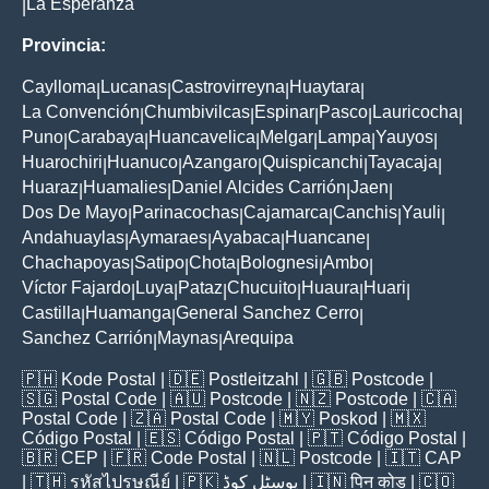
La Esperanza
|
Provincia:
Caylloma
Lucanas
Castrovirreyna
Huaytara
|
|
|
|
La Convención
Chumbivilcas
Espinar
Pasco
Lauricocha
|
|
|
|
|
Puno
Carabaya
Huancavelica
Melgar
Lampa
Yauyos
|
|
|
|
|
|
Huarochiri
Huanuco
Azangaro
Quispicanchi
Tayacaja
|
|
|
|
|
Huaraz
Huamalies
Daniel Alcides Carrión
Jaen
|
|
|
|
Dos De Mayo
Parinacochas
Cajamarca
Canchis
Yauli
|
|
|
|
|
Andahuaylas
Aymaraes
Ayabaca
Huancane
|
|
|
|
Chachapoyas
Satipo
Chota
Bolognesi
Ambo
|
|
|
|
|
Víctor Fajardo
Luya
Pataz
Chucuito
Huaura
Huari
|
|
|
|
|
|
Castilla
Huamanga
General Sanchez Cerro
|
|
|
Sanchez Carrión
Maynas
Arequipa
|
|
🇵🇭
Kode Postal
| 🇩🇪
Postleitzahl
| 🇬🇧
Postcode
|
🇸🇬
Postal Code
| 🇦🇺
Postcode
| 🇳🇿
Postcode
| 🇨🇦
Postal Code
| 🇿🇦
Postal Code
| 🇲🇾
Poskod
| 🇲🇽
Código Postal
| 🇪🇸
Código Postal
| 🇵🇹
Código Postal
|
🇧🇷
CEP
| 🇫🇷
Code Postal
| 🇳🇱
Postcode
| 🇮🇹
CAP
| 🇹🇭
รหัสไปรษณีย์
| 🇵🇰
پوسٹل کوڈ
| 🇮🇳
पिन कोड
| 🇨🇴