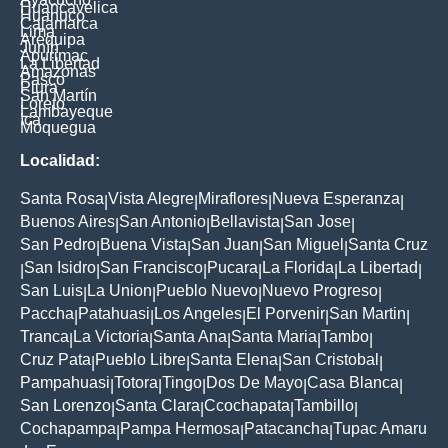
Huancavelica
Huanuco
Cajamarca
Lima
Arequipa
Junín
Apurimac
La Libertad
Amazonas
Pasco
Piura
San Martín
Loreto
Lambayeque
Ica
Moquegua
Localidad:
Santa Rosa
Vista Alegre
Miraflores
Nueva Esperanza
|
|
|
|
Buenos Aires
San Antonio
Bellavista
San Jose
|
|
|
|
San Pedro
Buena Vista
San Juan
San Miguel
Santa Cruz
|
|
|
|
San Isidro
San Francisco
Pucara
La Florida
La Libertad
|
|
|
|
|
|
San Luis
La Union
Pueblo Nuevo
Nuevo Progreso
|
|
|
|
Paccha
Patahuasi
Los Angeles
El Porvenir
San Martin
|
|
|
|
|
Tranca
La Victoria
Santa Ana
Santa Maria
Tambo
|
|
|
|
|
Cruz Pata
Pueblo Libre
Santa Elena
San Cristobal
|
|
|
|
Pampahuasi
Totora
Tingo
Dos De Mayo
Casa Blanca
|
|
|
|
|
San Lorenzo
Santa Clara
Ccochapata
Tambillo
|
|
|
|
Cochapampa
Pampa Hermosa
Patacancha
Tupac Amaru
|
|
|