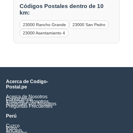
Códigos Postales dentro de 10
km:
23000 Rancho Grande
23000 San Pedro
23000 Asentamiento 4
Acerca de Codigo-
Postal.pe
Acerca de Nosotros
Contáctenos
Enlázate a Nosotros
Anúnciate con Nosotros
Preguntas Frecuentes
Perú
Cuzco
Puno
Ancash
Ayacucho