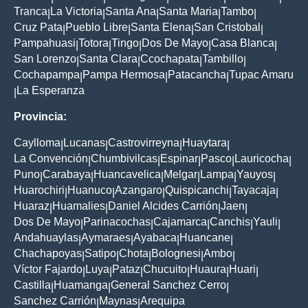
Tranca
La Victoria
Santa Ana
Santa Maria
Tambo
|
|
|
|
|
Cruz Pata
Pueblo Libre
Santa Elena
San Cristobal
|
|
|
|
Pampahuasi
Totora
Tingo
Dos De Mayo
Casa Blanca
|
|
|
|
|
San Lorenzo
Santa Clara
Ccochapata
Tambillo
|
|
|
|
Cochapampa
Pampa Hermosa
Patacancha
Tupac Amaru
|
|
|
La Esperanza
|
Provincia:
Caylloma
Lucanas
Castrovirreyna
Huaytara
|
|
|
|
La Convención
Chumbivilcas
Espinar
Pasco
Lauricocha
|
|
|
|
|
Puno
Carabaya
Huancavelica
Melgar
Lampa
Yauyos
|
|
|
|
|
|
Huarochiri
Huanuco
Azangaro
Quispicanchi
Tayacaja
|
|
|
|
|
Huaraz
Huamalies
Daniel Alcides Carrión
Jaen
|
|
|
|
Dos De Mayo
Parinacochas
Cajamarca
Canchis
Yauli
|
|
|
|
|
Andahuaylas
Aymaraes
Ayabaca
Huancane
|
|
|
|
Chachapoyas
Satipo
Chota
Bolognesi
Ambo
|
|
|
|
|
Víctor Fajardo
Luya
Pataz
Chucuito
Huaura
Huari
|
|
|
|
|
|
Castilla
Huamanga
General Sanchez Cerro
|
|
|
Sanchez Carrión
Maynas
Arequipa
|
|