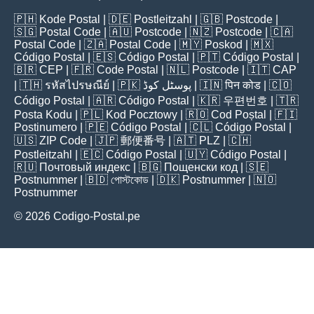
🇵🇭
Kode Postal
| 🇩🇪
Postleitzahl
| 🇬🇧
Postcode
|
🇸🇬
Postal Code
| 🇦🇺
Postcode
| 🇳🇿
Postcode
| 🇨🇦
Postal Code
| 🇿🇦
Postal Code
| 🇲🇾
Poskod
| 🇲🇽
Código Postal
| 🇪🇸
Código Postal
| 🇵🇹
Código Postal
|
🇧🇷
CEP
| 🇫🇷
Code Postal
| 🇳🇱
Postcode
| 🇮🇹
CAP
| 🇹🇭
รหัสไปรษณีย์
| 🇵🇰
پوسٹل کوڈ
| 🇮🇳
पिन कोड
| 🇨🇴
Código Postal
| 🇦🇷
Código Postal
| 🇰🇷
우편번호
| 🇹🇷
Posta Kodu
| 🇵🇱
Kod Pocztowy
| 🇷🇴
Cod Poștal
| 🇫🇮
Postinumero
| 🇵🇪
Código Postal
| 🇨🇱
Código Postal
|
🇺🇸
ZIP Code
| 🇯🇵
郵便番号
| 🇦🇹
PLZ
| 🇨🇭
Postleitzahl
| 🇪🇨
Código Postal
| 🇺🇾
Código Postal
|
🇷🇺
Почтовый индекс
| 🇧🇬
Пощенски код
| 🇸🇪
Postnummer
| 🇧🇩
পোস্টকোড
| 🇩🇰
Postnummer
| 🇳🇴
Postnummer
© 2026 Codigo-Postal.pe