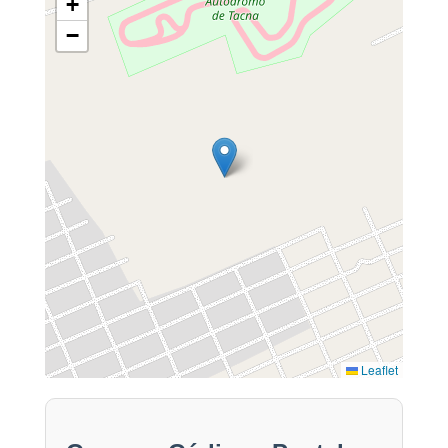
+
−
Leaflet