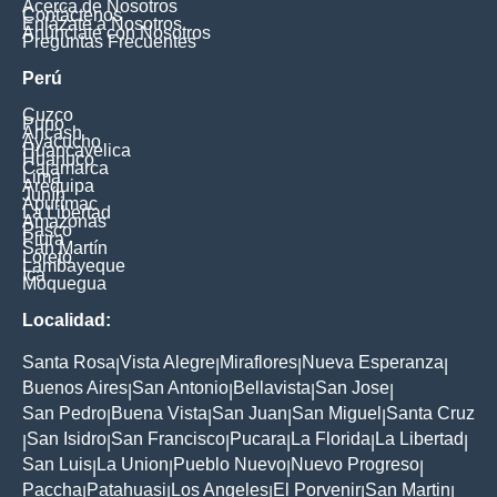
Acerca de Nosotros
Contáctenos
Enlázate a Nosotros
Anúnciate con Nosotros
Preguntas Frecuentes
Perú
Cuzco
Puno
Ancash
Ayacucho
Huancavelica
Huanuco
Cajamarca
Lima
Arequipa
Junín
Apurimac
La Libertad
Amazonas
Pasco
Piura
San Martín
Loreto
Lambayeque
Ica
Moquegua
Localidad:
Santa Rosa
Vista Alegre
Miraflores
Nueva Esperanza
|
|
|
|
Buenos Aires
San Antonio
Bellavista
San Jose
|
|
|
|
San Pedro
Buena Vista
San Juan
San Miguel
Santa Cruz
|
|
|
|
San Isidro
San Francisco
Pucara
La Florida
La Libertad
|
|
|
|
|
|
San Luis
La Union
Pueblo Nuevo
Nuevo Progreso
|
|
|
|
Paccha
Patahuasi
Los Angeles
El Porvenir
San Martin
|
|
|
|
|