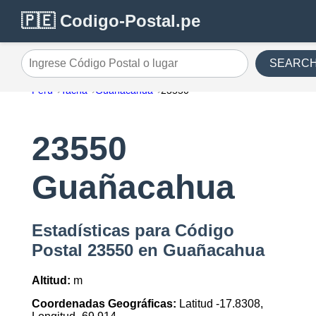
🇵🇪 Codigo-Postal.pe
SEARC
Ingrese Código Postal o lugar
Perú
Tacna
Guañacahua
23550
23550
Guañacahua
Estadísticas para Código
Postal 23550 en Guañacahua
Altitud:
m
Coordenadas Geográficas:
Latitud -17.8308,