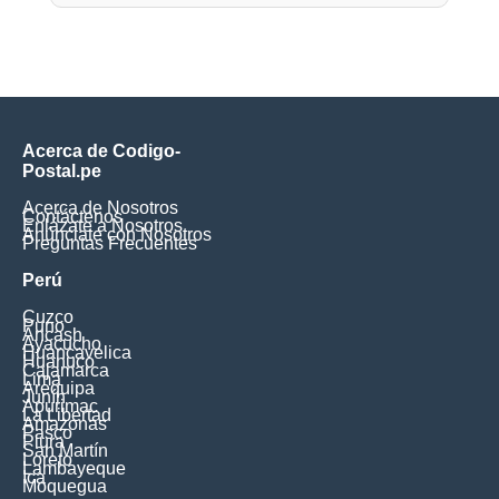
Acerca de Codigo-
Postal.pe
Acerca de Nosotros
Contáctenos
Enlázate a Nosotros
Anúnciate con Nosotros
Preguntas Frecuentes
Perú
Cuzco
Puno
Ancash
Ayacucho
Huancavelica
Huanuco
Cajamarca
Lima
Arequipa
Junín
Apurimac
La Libertad
Amazonas
Pasco
Piura
San Martín
Loreto
Lambayeque
Ica
Moquegua