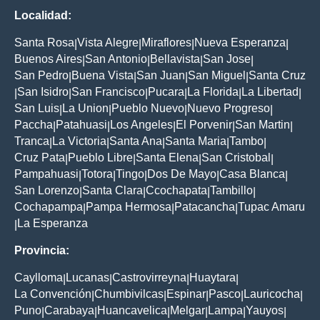
Localidad:
Santa Rosa
Vista Alegre
Miraflores
Nueva Esperanza
|
|
|
|
Buenos Aires
San Antonio
Bellavista
San Jose
|
|
|
|
San Pedro
Buena Vista
San Juan
San Miguel
Santa Cruz
|
|
|
|
San Isidro
San Francisco
Pucara
La Florida
La Libertad
|
|
|
|
|
|
San Luis
La Union
Pueblo Nuevo
Nuevo Progreso
|
|
|
|
Paccha
Patahuasi
Los Angeles
El Porvenir
San Martin
|
|
|
|
|
Tranca
La Victoria
Santa Ana
Santa Maria
Tambo
|
|
|
|
|
Cruz Pata
Pueblo Libre
Santa Elena
San Cristobal
|
|
|
|
Pampahuasi
Totora
Tingo
Dos De Mayo
Casa Blanca
|
|
|
|
|
San Lorenzo
Santa Clara
Ccochapata
Tambillo
|
|
|
|
Cochapampa
Pampa Hermosa
Patacancha
Tupac Amaru
|
|
|
La Esperanza
|
Provincia:
Caylloma
Lucanas
Castrovirreyna
Huaytara
|
|
|
|
La Convención
Chumbivilcas
Espinar
Pasco
Lauricocha
|
|
|
|
|
Puno
Carabaya
Huancavelica
Melgar
Lampa
Yauyos
|
|
|
|
|
|