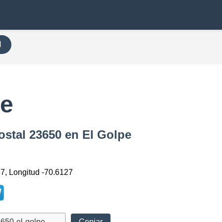
H
pe
ostal 23650 en El Golpe
57, Longitud -70.6127
Copiar