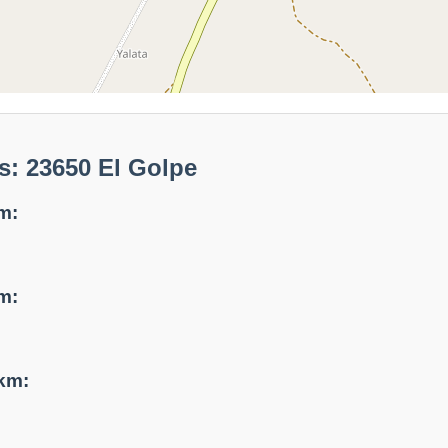
s: 23650 El Golpe
m:
m:
 km: