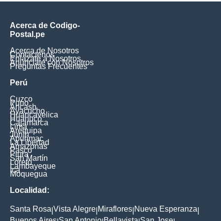
Acerca de Codigo-
Postal.pe
Acerca de Nosotros
Contáctenos
Enlázate a Nosotros
Anúnciate con Nosotros
Preguntas Frecuentes
Perú
Cuzco
Puno
Ancash
Ayacucho
Huancavelica
Huanuco
Cajamarca
Lima
Arequipa
Junín
Apurimac
La Libertad
Amazonas
Pasco
Piura
San Martín
Loreto
Lambayeque
Ica
Moquegua
Localidad:
Santa Rosa
Vista Alegre
Miraflores
Nueva Esperanza
|
|
|
|
Buenos Aires
San Antonio
Bellavista
San Jose