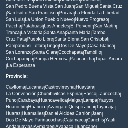
|
|
|
|
San Pedro
Buena Vista
San Juan
San Miguel
Santa Cruz
|
|
|
|
San Isidro
San Francisco
Pucara
La Florida
La Libertad
|
|
|
|
|
|
San Luis
La Union
Pueblo Nuevo
Nuevo Progreso
|
|
|
|
Paccha
Patahuasi
Los Angeles
El Porvenir
San Martin
|
|
|
|
|
Tranca
La Victoria
Santa Ana
Santa Maria
Tambo
|
|
|
|
|
Cruz Pata
Pueblo Libre
Santa Elena
San Cristobal
|
|
|
|
Pampahuasi
Totora
Tingo
Dos De Mayo
Casa Blanca
|
|
|
|
|
San Lorenzo
Santa Clara
Ccochapata
Tambillo
|
|
|
|
Cochapampa
Pampa Hermosa
Patacancha
Tupac Amaru
|
|
|
La Esperanza
|
Provincia:
Caylloma
Lucanas
Castrovirreyna
Huaytara
|
|
|
|
La Convención
Chumbivilcas
Espinar
Pasco
Lauricocha
|
|
|
|
|
Puno
Carabaya
Huancavelica
Melgar
Lampa
Yauyos
|
|
|
|
|
|
Huarochiri
Huanuco
Azangaro
Quispicanchi
Tayacaja
|
|
|
|
|
Huaraz
Huamalies
Daniel Alcides Carrión
Jaen
|
|
|
|
Dos De Mayo
Parinacochas
Cajamarca
Canchis
Yauli
|
|
|
|
|
Andahuaylas
Aymaraes
Ayabaca
Huancane
|
|
|
|