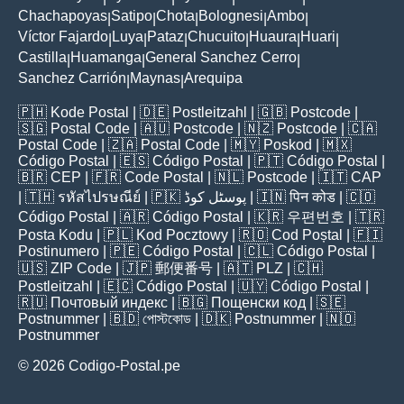
Chachapoyas
Satipo
Chota
Bolognesi
Ambo
|
|
|
|
|
Víctor Fajardo
Luya
Pataz
Chucuito
Huaura
Huari
|
|
|
|
|
|
Castilla
Huamanga
General Sanchez Cerro
|
|
|
Sanchez Carrión
Maynas
Arequipa
|
|
🇵🇭
Kode Postal
| 🇩🇪
Postleitzahl
| 🇬🇧
Postcode
|
🇸🇬
Postal Code
| 🇦🇺
Postcode
| 🇳🇿
Postcode
| 🇨🇦
Postal Code
| 🇿🇦
Postal Code
| 🇲🇾
Poskod
| 🇲🇽
Código Postal
| 🇪🇸
Código Postal
| 🇵🇹
Código Postal
|
🇧🇷
CEP
| 🇫🇷
Code Postal
| 🇳🇱
Postcode
| 🇮🇹
CAP
| 🇹🇭
รหัสไปรษณีย์
| 🇵🇰
پوسٹل کوڈ
| 🇮🇳
पिन कोड
| 🇨🇴
Código Postal
| 🇦🇷
Código Postal
| 🇰🇷
우편번호
| 🇹🇷
Posta Kodu
| 🇵🇱
Kod Pocztowy
| 🇷🇴
Cod Poștal
| 🇫🇮
Postinumero
| 🇵🇪
Código Postal
| 🇨🇱
Código Postal
|
🇺🇸
ZIP Code
| 🇯🇵
郵便番号
| 🇦🇹
PLZ
| 🇨🇭
Postleitzahl
| 🇪🇨
Código Postal
| 🇺🇾
Código Postal
|
🇷🇺
Почтовый индекс
| 🇧🇬
Пощенски код
| 🇸🇪
Postnummer
| 🇧🇩
পোস্টকোড
| 🇩🇰
Postnummer
| 🇳🇴
Postnummer
© 2026 Codigo-Postal.pe