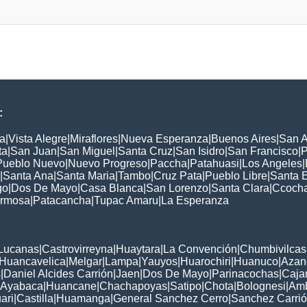
:
a
|
Vista Alegre
|
Miraflores
|
Nueva Esperanza
|
Buenos Aires
|
San A
ta
|
San Juan
|
San Miguel
|
Santa Cruz
|
San Isidro
|
San Francisco
|
P
Pueblo Nuevo
|
Nuevo Progreso
|
Paccha
|
Patahuasi
|
Los Angeles
|
|
Santa Ana
|
Santa Maria
|
Tambo
|
Cruz Pata
|
Pueblo Libre
|
Santa 
go
|
Dos De Mayo
|
Casa Blanca
|
San Lorenzo
|
Santa Clara
|
Ccoch
rmosa
|
Patacancha
|
Tupac Amaru
|
La Esperanza
:
Lucanas
|
Castrovirreyna
|
Huaytara
|
La Convención
|
Chumbivilcas
Huancavelica
|
Melgar
|
Lampa
|
Yauyos
|
Huarochiri
|
Huanuco
|
Azan
s
|
Daniel Alcides Carrión
|
Jaen
|
Dos De Mayo
|
Parinacochas
|
Caja
Ayabaca
|
Huancane
|
Chachapoyas
|
Satipo
|
Chota
|
Bolognesi
|
Am
ari
|
Castilla
|
Huamanga
|
General Sanchez Cerro
|
Sanchez Carri