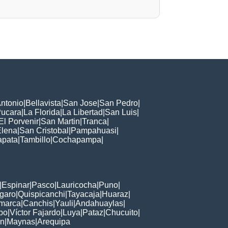
ntonio
|
Bellavista
|
San Jose
|
San Pedro
|
ucara
|
La Florida
|
La Libertad
|
San Luis
|
El Porvenir
|
San Martin
|
Tranca
|
Elena
|
San Cristobal
|
Pampahuasi
|
apata
|
Tambillo
|
Cochapampa
|
|
Espinar
|
Pasco
|
Lauricocha
|
Puno
|
garo
|
Quispicanchi
|
Tayacaja
|
Huaraz
|
marca
|
Canchis
|
Yauli
|
Andahuaylas
|
bo
|
Víctor Fajardo
|
Luya
|
Pataz
|
Chucuito
|
ón
|
Maynas
|
Arequipa