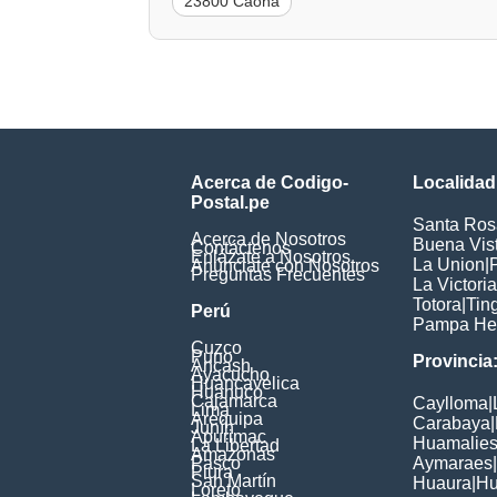
23800 Caoña
Acerca de Codigo-
Localidad
Postal.pe
Santa Ros
Acerca de Nosotros
Buena Vis
Contáctenos
Enlázate a Nosotros
La Union
|
Anúnciate con Nosotros
Preguntas Frecuentes
La Victoria
Totora
|
Tin
Perú
Pampa He
Cuzco
Puno
Provincia
Ancash
Ayacucho
Huancavelica
Huanuco
Cajamarca
Caylloma
|
Lima
Arequipa
Carabaya
|
Junín
Apurimac
Huamalie
La Libertad
Amazonas
Pasco
Aymaraes
|
Piura
San Martín
Huaura
|
Hu
Loreto