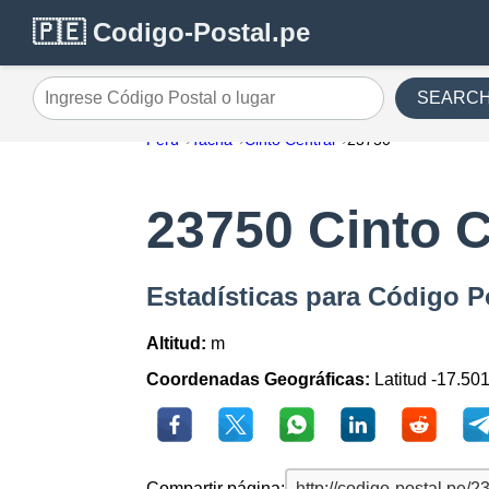
🇵🇪 Codigo-Postal.pe
SEARC
Ingrese Código Postal o lugar
Perú
Tacna
Cinto Central
23750
23750 Cinto C
Estadísticas para Código P
Altitud:
m
Coordenadas Geográficas:
Latitud -17.50
Compartir página: