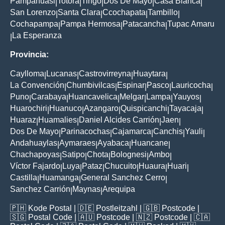
Pampahuasi
Totora
Tingo
Dos De Mayo
Casa Blanca
|
|
|
|
|
San Lorenzo
Santa Clara
Ccochapata
Tambillo
|
|
|
|
Cochapampa
Pampa Hermosa
Patacancha
Tupac Amaru
|
|
|
La Esperanza
|
Provincia:
Caylloma
Lucanas
Castrovirreyna
Huaytara
|
|
|
|
La Convención
Chumbivilcas
Espinar
Pasco
Lauricocha
|
|
|
|
|
Puno
Carabaya
Huancavelica
Melgar
Lampa
Yauyos
|
|
|
|
|
|
Huarochiri
Huanuco
Azangaro
Quispicanchi
Tayacaja
|
|
|
|
|
Huaraz
Huamalies
Daniel Alcides Carrión
Jaen
|
|
|
|
Dos De Mayo
Parinacochas
Cajamarca
Canchis
Yauli
|
|
|
|
|
Andahuaylas
Aymaraes
Ayabaca
Huancane
|
|
|
|
Chachapoyas
Satipo
Chota
Bolognesi
Ambo
|
|
|
|
|
Víctor Fajardo
Luya
Pataz
Chucuito
Huaura
Huari
|
|
|
|
|
|
Castilla
Huamanga
General Sanchez Cerro
|
|
|
Sanchez Carrión
Maynas
Arequipa
|
|
🇵🇭
Kode Postal
| 🇩🇪
Postleitzahl
| 🇬🇧
Postcode
|
🇸🇬
Postal Code
| 🇦🇺
Postcode
| 🇳🇿
Postcode
| 🇨🇦