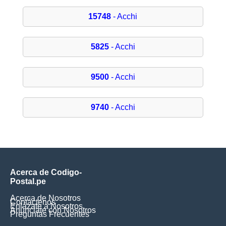
15748
- Acchi
5825
- Acchi
9500
- Acchi
9740
- Acchi
Acerca de Codigo-
Postal.pe
Acerca de Nosotros
Contáctenos
Enlázate a Nosotros
Anúnciate con Nosotros
Preguntas Frecuentes