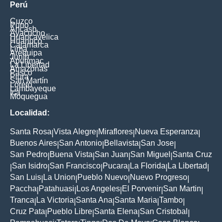
Perú
Cuzco
Puno
Ancash
Ayacucho
Huancavelica
Huanuco
Cajamarca
Lima
Arequipa
Junín
Apurimac
La Libertad
Amazonas
Pasco
Piura
San Martín
Loreto
Lambayeque
Ica
Moquegua
Localidad:
Santa Rosa
Vista Alegre
Miraflores
Nueva Esperanza
|
|
|
|
Buenos Aires
San Antonio
Bellavista
San Jose
|
|
|
|
San Pedro
Buena Vista
San Juan
San Miguel
Santa Cruz
|
|
|
|
San Isidro
San Francisco
Pucara
La Florida
La Libertad
|
|
|
|
|
|
San Luis
La Union
Pueblo Nuevo
Nuevo Progreso
|
|
|
|
Paccha
Patahuasi
Los Angeles
El Porvenir
San Martin
|
|
|
|
|
Tranca
La Victoria
Santa Ana
Santa Maria
Tambo
|
|
|
|
|
Cruz Pata
Pueblo Libre
Santa Elena
San Cristobal
|
|
|
|