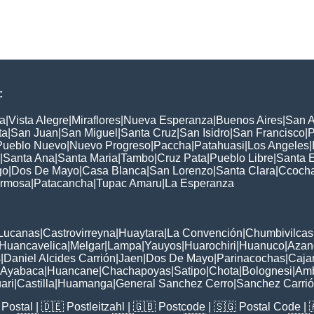
:
a
|
Vista Alegre
|
Miraflores
|
Nueva Esperanza
|
Buenos Aires
|
San A
ta
|
San Juan
|
San Miguel
|
Santa Cruz
|
San Isidro
|
San Francisco
|
P
Pueblo Nuevo
|
Nuevo Progreso
|
Paccha
|
Patahuasi
|
Los Angeles
|
|
Santa Ana
|
Santa Maria
|
Tambo
|
Cruz Pata
|
Pueblo Libre
|
Santa 
go
|
Dos De Mayo
|
Casa Blanca
|
San Lorenzo
|
Santa Clara
|
Ccoch
rmosa
|
Patacancha
|
Tupac Amaru
|
La Esperanza
:
Lucanas
|
Castrovirreyna
|
Huaytara
|
La Convención
|
Chumbivilcas
Huancavelica
|
Melgar
|
Lampa
|
Yauyos
|
Huarochiri
|
Huanuco
|
Azan
s
|
Daniel Alcides Carrión
|
Jaen
|
Dos De Mayo
|
Parinacochas
|
Caja
Ayabaca
|
Huancane
|
Chachapoyas
|
Satipo
|
Chota
|
Bolognesi
|
Am
ari
|
Castilla
|
Huamanga
|
General Sanchez Cerro
|
Sanchez Carri
Postal
| 🇩🇪
Postleitzahl
| 🇬🇧
Postcode
| 🇸🇬
Postal Code
| 