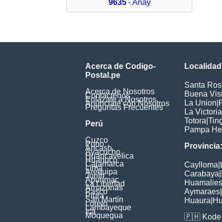
9635
- Añay
Acerca de Codigo-
Localidad
Postal.pe
Santa Ros
Acerca de Nosotros
Buena Vis
Contáctenos
Enlázate a Nosotros
La Union
|
Anúnciate con Nosotros
Preguntas Frecuentes
La Victoria
Totora
|
Tin
Perú
Pampa He
Cuzco
Puno
Provincia
Ancash
Ayacucho
Huancavelica
Huanuco
Cajamarca
Caylloma
|
Lima
Arequipa
Carabaya
|
Junín
Apurimac
Huamalie
La Libertad
Amazonas
Pasco
Aymaraes
|
Piura
San Martín
Huaura
|
Hu
Loreto
Lambayeque
Ica
Moquegua
🇵🇭
Kode 