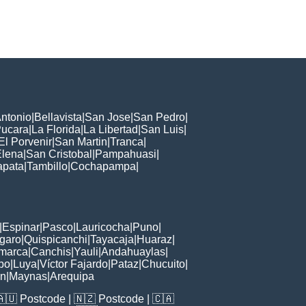
ntonio
|
Bellavista
|
San Jose
|
San Pedro
|
ucara
|
La Florida
|
La Libertad
|
San Luis
|
El Porvenir
|
San Martin
|
Tranca
|
Elena
|
San Cristobal
|
Pampahuasi
|
apata
|
Tambillo
|
Cochapampa
|
|
Espinar
|
Pasco
|
Lauricocha
|
Puno
|
garo
|
Quispicanchi
|
Tayacaja
|
Huaraz
|
marca
|
Canchis
|
Yauli
|
Andahuaylas
|
bo
|
Luya
|
Víctor Fajardo
|
Pataz
|
Chucuito
|
ón
|
Maynas
|
Arequipa
🇦🇺
Postcode
| 🇳🇿
Postcode
| 🇨🇦