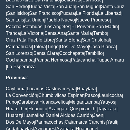
|
|
|
|
San Pedro
Buena Vista
San Juan
San Miguel
Santa Cruz
|
|
|
|
San Isidro
San Francisco
Pucara
La Florida
La Libertad
|
|
|
|
|
|
San Luis
La Union
Pueblo Nuevo
Nuevo Progreso
|
|
|
|
Paccha
Patahuasi
Los Angeles
El Porvenir
San Martin
|
|
|
|
|
Tranca
La Victoria
Santa Ana
Santa Maria
Tambo
|
|
|
|
|
Cruz Pata
Pueblo Libre
Santa Elena
San Cristobal
|
|
|
|
Pampahuasi
Totora
Tingo
Dos De Mayo
Casa Blanca
|
|
|
|
|
San Lorenzo
Santa Clara
Ccochapata
Tambillo
|
|
|
|
Cochapampa
Pampa Hermosa
Patacancha
Tupac Amaru
|
|
|
La Esperanza
|
Provincia:
Caylloma
Lucanas
Castrovirreyna
Huaytara
|
|
|
|
La Convención
Chumbivilcas
Espinar
Pasco
Lauricocha
|
|
|
|
|
Puno
Carabaya
Huancavelica
Melgar
Lampa
Yauyos
|
|
|
|
|
|
Huarochiri
Huanuco
Azangaro
Quispicanchi
Tayacaja
|
|
|
|
|
Huaraz
Huamalies
Daniel Alcides Carrión
Jaen
|
|
|
|
Dos De Mayo
Parinacochas
Cajamarca
Canchis
Yauli
|
|
|
|
|
Andahuaylas
Aymaraes
Ayabaca
Huancane
|
|
|
|