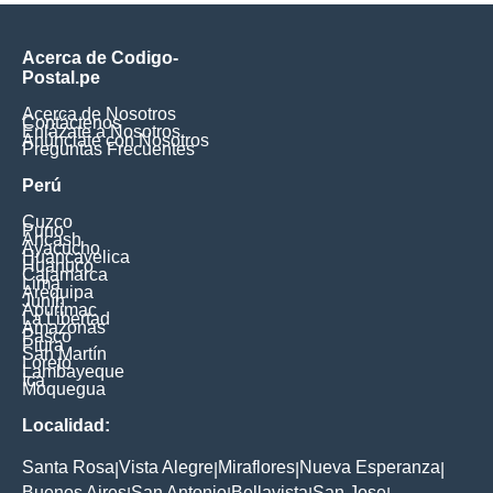
Acerca de Codigo-
Postal.pe
Acerca de Nosotros
Contáctenos
Enlázate a Nosotros
Anúnciate con Nosotros
Preguntas Frecuentes
Perú
Cuzco
Puno
Ancash
Ayacucho
Huancavelica
Huanuco
Cajamarca
Lima
Arequipa
Junín
Apurimac
La Libertad
Amazonas
Pasco
Piura
San Martín
Loreto
Lambayeque
Ica
Moquegua
Localidad:
Santa Rosa
Vista Alegre
Miraflores
Nueva Esperanza
|
|
|
|
Buenos Aires
San Antonio
Bellavista
San Jose