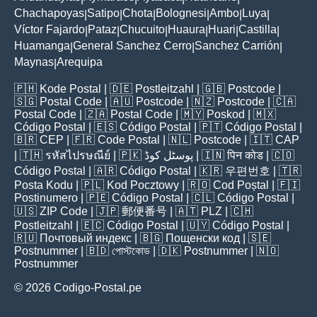
Chachapoyas
Satipo
Chota
Bolognesi
Ambo
Luya
|
|
|
|
|
|
Víctor Fajardo
Pataz
Chucuito
Huaura
Huari
Castilla
|
|
|
|
|
|
Huamanga
General Sanchez Cerro
Sanchez Carrión
|
|
|
Maynas
Arequipa
|
🇵🇭
Kode Postal
| 🇩🇪
Postleitzahl
| 🇬🇧
Postcode
|
🇸🇬
Postal Code
| 🇦🇺
Postcode
| 🇳🇿
Postcode
| 🇨🇦
Postal Code
| 🇿🇦
Postal Code
| 🇲🇾
Poskod
| 🇲🇽
Código Postal
| 🇪🇸
Código Postal
| 🇵🇹
Código Postal
|
🇧🇷
CEP
| 🇫🇷
Code Postal
| 🇳🇱
Postcode
| 🇮🇹
CAP
| 🇹🇭
รหัสไปรษณีย์
| 🇵🇰
پوسٹل کوڈ
| 🇮🇳
पिन कोड
| 🇨🇴
Código Postal
| 🇦🇷
Código Postal
| 🇰🇷
우편번호
| 🇹🇷
Posta Kodu
| 🇵🇱
Kod Pocztowy
| 🇷🇴
Cod Poștal
| 🇫🇮
Postinumero
| 🇵🇪
Código Postal
| 🇨🇱
Código Postal
|
🇺🇸
ZIP Code
| 🇯🇵
郵便番号
| 🇦🇹
PLZ
| 🇨🇭
Postleitzahl
| 🇪🇨
Código Postal
| 🇺🇾
Código Postal
|
🇷🇺
Почтовый индекс
| 🇧🇬
Пощенски код
| 🇸🇪
Postnummer
| 🇧🇩
পোস্টকোড
| 🇩🇰
Postnummer
| 🇳🇴
Postnummer
© 2026 Codigo-Postal.pe