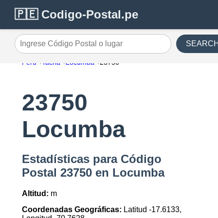
🇵🇪 Codigo-Postal.pe
SEARC
Ingrese Código Postal o lugar
Perú
Tacna
Locumba
23750
23750
Locumba
Estadísticas para Código
Postal 23750 en Locumba
Altitud:
m
Coordenadas Geográficas:
Latitud -17.6133,