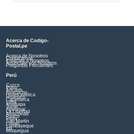
Acerca de Codigo-
Postal.pe
Acerca de Nosotros
Contáctenos
Enlázate a Nosotros
Anúnciate con Nosotros
Preguntas Frecuentes
Perú
Cuzco
Puno
Ancash
Ayacucho
Huancavelica
Huanuco
Cajamarca
Lima
Arequipa
Junín
Apurimac
La Libertad
Amazonas
Pasco
Piura
San Martín
Loreto
Lambayeque
Ica
Moquegua