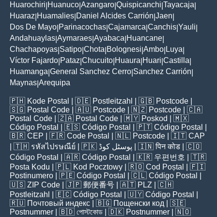
Huarochiri
Huanuco
Azangaro
Quispicanchi
Tayacaja
|
|
|
|
|
Huaraz
Huamalies
Daniel Alcides Carrión
Jaen
|
|
|
|
Dos De Mayo
Parinacochas
Cajamarca
Canchis
Yauli
|
|
|
|
|
Andahuaylas
Aymaraes
Ayabaca
Huancane
|
|
|
|
Chachapoyas
Satipo
Chota
Bolognesi
Ambo
Luya
|
|
|
|
|
|
Víctor Fajardo
Pataz
Chucuito
Huaura
Huari
Castilla
|
|
|
|
|
|
Huamanga
General Sanchez Cerro
Sanchez Carrión
|
|
|
Maynas
Arequipa
|
🇵🇭
Kode Postal
| 🇩🇪
Postleitzahl
| 🇬🇧
Postcode
|
🇸🇬
Postal Code
| 🇦🇺
Postcode
| 🇳🇿
Postcode
| 🇨🇦
Postal Code
| 🇿🇦
Postal Code
| 🇲🇾
Poskod
| 🇲🇽
Código Postal
| 🇪🇸
Código Postal
| 🇵🇹
Código Postal
|
🇧🇷
CEP
| 🇫🇷
Code Postal
| 🇳🇱
Postcode
| 🇮🇹
CAP
| 🇹🇭
รหัสไปรษณีย์
| 🇵🇰
پوسٹل کوڈ
| 🇮🇳
पिन कोड
| 🇨🇴
Código Postal
| 🇦🇷
Código Postal
| 🇰🇷
우편번호
| 🇹🇷
Posta Kodu
| 🇵🇱
Kod Pocztowy
| 🇷🇴
Cod Poștal
| 🇫🇮
Postinumero
| 🇵🇪
Código Postal
| 🇨🇱
Código Postal
|
🇺🇸
ZIP Code
| 🇯🇵
郵便番号
| 🇦🇹
PLZ
| 🇨🇭
Postleitzahl
| 🇪🇨
Código Postal
| 🇺🇾
Código Postal
|
🇷🇺
Почтовый индекс
| 🇧🇬
Пощенски код
| 🇸🇪
Postnummer
| 🇧🇩
পোস্টকোড
| 🇩🇰
Postnummer
| 🇳🇴