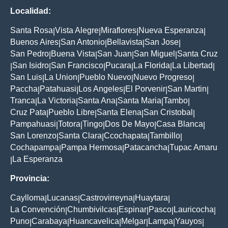
Localidad:
Santa Rosa
Vista Alegre
Miraflores
Nueva Esperanza
|
|
|
|
Buenos Aires
San Antonio
Bellavista
San Jose
|
|
|
|
San Pedro
Buena Vista
San Juan
San Miguel
Santa Cruz
|
|
|
|
San Isidro
San Francisco
Pucara
La Florida
La Libertad
|
|
|
|
|
|
San Luis
La Union
Pueblo Nuevo
Nuevo Progreso
|
|
|
|
Paccha
Patahuasi
Los Angeles
El Porvenir
San Martin
|
|
|
|
|
Tranca
La Victoria
Santa Ana
Santa Maria
Tambo
|
|
|
|
|
Cruz Pata
Pueblo Libre
Santa Elena
San Cristobal
|
|
|
|
Pampahuasi
Totora
Tingo
Dos De Mayo
Casa Blanca
|
|
|
|
|
San Lorenzo
Santa Clara
Ccochapata
Tambillo
|
|
|
|
Cochapampa
Pampa Hermosa
Patacancha
Tupac Amaru
|
|
|
La Esperanza
|
Provincia:
Caylloma
Lucanas
Castrovirreyna
Huaytara
|
|
|
|
La Convención
Chumbivilcas
Espinar
Pasco
Lauricocha
|
|
|
|
|
Puno
Carabaya
Huancavelica
Melgar
Lampa
Yauyos
|
|
|
|
|
|