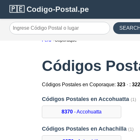
🇵🇪 Codigo-Postal.pe
SEARC
Ingrese Código Postal o lugar
Perú
Coporaque
Códigos Post
Códigos Postales en Coporaque:
323
· :
32
Códigos Postales en Accohuatta
(1)
8370
- Accohuatta
Códigos Postales en Achachilla
(1)