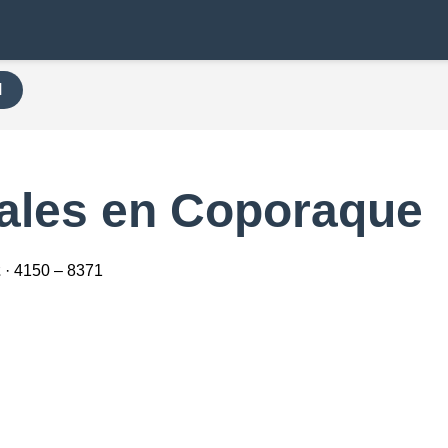
H
ales en Coporaque
2
· 4150 – 8371