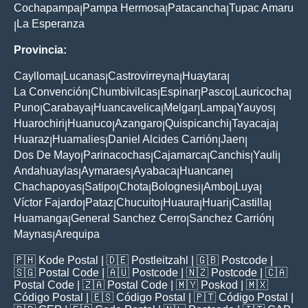
Cochapampa
Pampa Hermosa
Patacancha
Tupac Amaru
|
|
|
La Esperanza
|
Provincia:
Caylloma
Lucanas
Castrovirreyna
Huaytara
|
|
|
|
La Convención
Chumbivilcas
Espinar
Pasco
Lauricocha
|
|
|
|
|
Puno
Carabaya
Huancavelica
Melgar
Lampa
Yauyos
|
|
|
|
|
|
Huarochiri
Huanuco
Azangaro
Quispicanchi
Tayacaja
|
|
|
|
|
Huaraz
Huamalies
Daniel Alcides Carrión
Jaen
|
|
|
|
Dos De Mayo
Parinacochas
Cajamarca
Canchis
Yauli
|
|
|
|
|
Andahuaylas
Aymaraes
Ayabaca
Huancane
|
|
|
|
Chachapoyas
Satipo
Chota
Bolognesi
Ambo
Luya
|
|
|
|
|
|
Víctor Fajardo
Pataz
Chucuito
Huaura
Huari
Castilla
|
|
|
|
|
|
Huamanga
General Sanchez Cerro
Sanchez Carrión
|
|
|
Maynas
Arequipa
|
🇵🇭
Kode Postal
| 🇩🇪
Postleitzahl
| 🇬🇧
Postcode
|
🇸🇬
Postal Code
| 🇦🇺
Postcode
| 🇳🇿
Postcode
| 🇨🇦
Postal Code
| 🇿🇦
Postal Code
| 🇲🇾
Poskod
| 🇲🇽
Código Postal
| 🇪🇸
Código Postal
| 🇵🇹
Código Postal
|