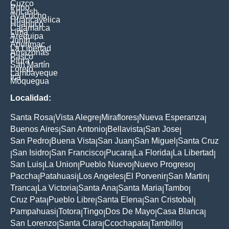
Cuzco
Puno
Ancash
Ayacucho
Huancavelica
Huanuco
Cajamarca
Lima
Arequipa
Junín
Apurimac
La Libertad
Amazonas
Pasco
Piura
San Martín
Loreto
Lambayeque
Ica
Moquegua
Localidad:
Santa Rosa
Vista Alegre
Miraflores
Nueva Esperanza
|
|
|
|
Buenos Aires
San Antonio
Bellavista
San Jose
|
|
|
|
San Pedro
Buena Vista
San Juan
San Miguel
Santa Cruz
|
|
|
|
San Isidro
San Francisco
Pucara
La Florida
La Libertad
|
|
|
|
|
|
San Luis
La Union
Pueblo Nuevo
Nuevo Progreso
|
|
|
|
Paccha
Patahuasi
Los Angeles
El Porvenir
San Martin
|
|
|
|
|
Tranca
La Victoria
Santa Ana
Santa Maria
Tambo
|
|
|
|
|
Cruz Pata
Pueblo Libre
Santa Elena
San Cristobal
|
|
|
|
Pampahuasi
Totora
Tingo
Dos De Mayo
Casa Blanca
|
|
|
|
|
San Lorenzo
Santa Clara
Ccochapata
Tambillo
|
|
|
|