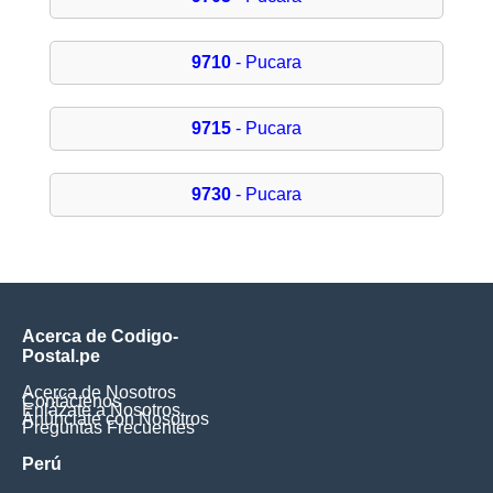
9710
- Pucara
9715
- Pucara
9730
- Pucara
Acerca de Codigo-
Postal.pe
Acerca de Nosotros
Contáctenos
Enlázate a Nosotros
Anúnciate con Nosotros
Preguntas Frecuentes
Perú