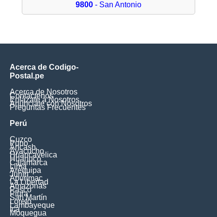
9800
- San Antonio
Acerca de Codigo-
Postal.pe
Acerca de Nosotros
Contáctenos
Enlázate a Nosotros
Anúnciate con Nosotros
Preguntas Frecuentes
Perú
Cuzco
Puno
Ancash
Ayacucho
Huancavelica
Huanuco
Cajamarca
Lima
Arequipa
Junín
Apurimac
La Libertad
Amazonas
Pasco
Piura
San Martín
Loreto
Lambayeque
Ica
Moquegua