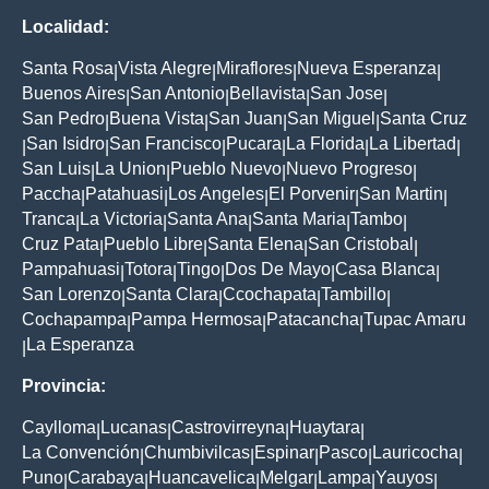
Localidad:
Santa Rosa
Vista Alegre
Miraflores
Nueva Esperanza
|
|
|
|
Buenos Aires
San Antonio
Bellavista
San Jose
|
|
|
|
San Pedro
Buena Vista
San Juan
San Miguel
Santa Cruz
|
|
|
|
San Isidro
San Francisco
Pucara
La Florida
La Libertad
|
|
|
|
|
|
San Luis
La Union
Pueblo Nuevo
Nuevo Progreso
|
|
|
|
Paccha
Patahuasi
Los Angeles
El Porvenir
San Martin
|
|
|
|
|
Tranca
La Victoria
Santa Ana
Santa Maria
Tambo
|
|
|
|
|
Cruz Pata
Pueblo Libre
Santa Elena
San Cristobal
|
|
|
|
Pampahuasi
Totora
Tingo
Dos De Mayo
Casa Blanca
|
|
|
|
|
San Lorenzo
Santa Clara
Ccochapata
Tambillo
|
|
|
|
Cochapampa
Pampa Hermosa
Patacancha
Tupac Amaru
|
|
|
La Esperanza
|
Provincia:
Caylloma
Lucanas
Castrovirreyna
Huaytara
|
|
|
|
La Convención
Chumbivilcas
Espinar
Pasco
Lauricocha
|
|
|
|
|
Puno
Carabaya
Huancavelica
Melgar
Lampa
Yauyos
|
|
|
|
|
|