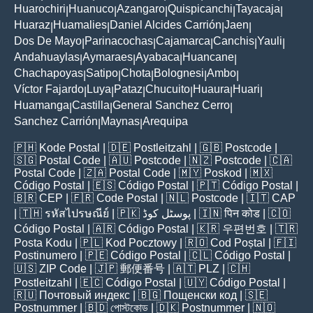
Huarochiri
Huanuco
Azangaro
Quispicanchi
Tayacaja
|
|
|
|
|
Huaraz
Huamalies
Daniel Alcides Carrión
Jaen
|
|
|
|
Dos De Mayo
Parinacochas
Cajamarca
Canchis
Yauli
|
|
|
|
|
Andahuaylas
Aymaraes
Ayabaca
Huancane
|
|
|
|
Chachapoyas
Satipo
Chota
Bolognesi
Ambo
|
|
|
|
|
Víctor Fajardo
Luya
Pataz
Chucuito
Huaura
Huari
|
|
|
|
|
|
Huamanga
Castilla
General Sanchez Cerro
|
|
|
Sanchez Carrión
Maynas
Arequipa
|
|
🇵🇭
Kode Postal
| 🇩🇪
Postleitzahl
| 🇬🇧
Postcode
|
🇸🇬
Postal Code
| 🇦🇺
Postcode
| 🇳🇿
Postcode
| 🇨🇦
Postal Code
| 🇿🇦
Postal Code
| 🇲🇾
Poskod
| 🇲🇽
Código Postal
| 🇪🇸
Código Postal
| 🇵🇹
Código Postal
|
🇧🇷
CEP
| 🇫🇷
Code Postal
| 🇳🇱
Postcode
| 🇮🇹
CAP
| 🇹🇭
รหัสไปรษณีย์
| 🇵🇰
پوسٹل کوڈ
| 🇮🇳
पिन कोड
| 🇨🇴
Código Postal
| 🇦🇷
Código Postal
| 🇰🇷
우편번호
| 🇹🇷
Posta Kodu
| 🇵🇱
Kod Pocztowy
| 🇷🇴
Cod Poștal
| 🇫🇮
Postinumero
| 🇵🇪
Código Postal
| 🇨🇱
Código Postal
|
🇺🇸
ZIP Code
| 🇯🇵
郵便番号
| 🇦🇹
PLZ
| 🇨🇭
Postleitzahl
| 🇪🇨
Código Postal
| 🇺🇾
Código Postal
|
🇷🇺
Почтовый индекс
| 🇧🇬
Пощенски код
| 🇸🇪
Postnummer
| 🇧🇩
পোস্টকোড
| 🇩🇰
Postnummer
| 🇳🇴