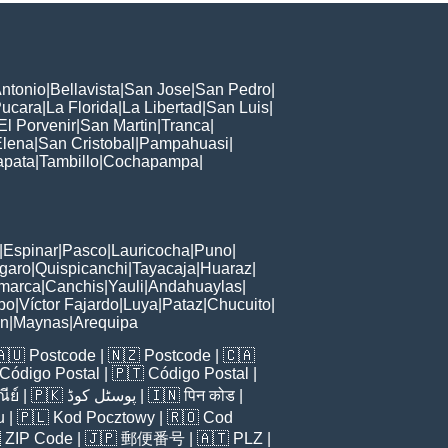
ntonio
|
Bellavista
|
San Jose
|
San Pedro
|
ucara
|
La Florida
|
La Libertad
|
San Luis
|
El Porvenir
|
San Martin
|
Tranca
|
Elena
|
San Cristobal
|
Pampahuasi
|
apata
|
Tambillo
|
Cochapampa
|
|
Espinar
|
Pasco
|
Lauricocha
|
Puno
|
garo
|
Quispicanchi
|
Tayacaja
|
Huaraz
|
marca
|
Canchis
|
Yauli
|
Andahuaylas
|
bo
|
Víctor Fajardo
|
Luya
|
Pataz
|
Chucuito
|
ón
|
Maynas
|
Arequipa
🇦🇺
Postcode
| 🇳🇿
Postcode
| 🇨🇦
Código Postal
| 🇵🇹
Código Postal
|
ีย์
| 🇵🇰
پوسٹل کوڈ
| 🇮🇳
पिन कोड
|
u
| 🇵🇱
Kod Pocztowy
| 🇷🇴
Cod

ZIP Code
| 🇯🇵
郵便番号
| 🇦🇹
PLZ
|