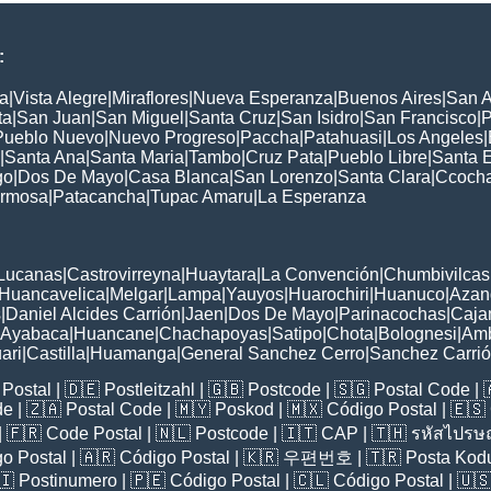
:
a
|
Vista Alegre
|
Miraflores
|
Nueva Esperanza
|
Buenos Aires
|
San A
ta
|
San Juan
|
San Miguel
|
Santa Cruz
|
San Isidro
|
San Francisco
|
P
Pueblo Nuevo
|
Nuevo Progreso
|
Paccha
|
Patahuasi
|
Los Angeles
|
|
Santa Ana
|
Santa Maria
|
Tambo
|
Cruz Pata
|
Pueblo Libre
|
Santa 
go
|
Dos De Mayo
|
Casa Blanca
|
San Lorenzo
|
Santa Clara
|
Ccoch
rmosa
|
Patacancha
|
Tupac Amaru
|
La Esperanza
:
Lucanas
|
Castrovirreyna
|
Huaytara
|
La Convención
|
Chumbivilcas
Huancavelica
|
Melgar
|
Lampa
|
Yauyos
|
Huarochiri
|
Huanuco
|
Azan
s
|
Daniel Alcides Carrión
|
Jaen
|
Dos De Mayo
|
Parinacochas
|
Caja
Ayabaca
|
Huancane
|
Chachapoyas
|
Satipo
|
Chota
|
Bolognesi
|
Am
ari
|
Castilla
|
Huamanga
|
General Sanchez Cerro
|
Sanchez Carri
Postal
| 🇩🇪
Postleitzahl
| 🇬🇧
Postcode
| 🇸🇬
Postal Code
| 
de
| 🇿🇦
Postal Code
| 🇲🇾
Poskod
| 🇲🇽
Código Postal
| 🇪🇸
| 🇫🇷
Code Postal
| 🇳🇱
Postcode
| 🇮🇹
CAP
| 🇹🇭
รหัสไปรษณ
o Postal
| 🇦🇷
Código Postal
| 🇰🇷
우편번호
| 🇹🇷
Posta Kod
🇮
Postinumero
| 🇵🇪
Código Postal
| 🇨🇱
Código Postal
| 🇺