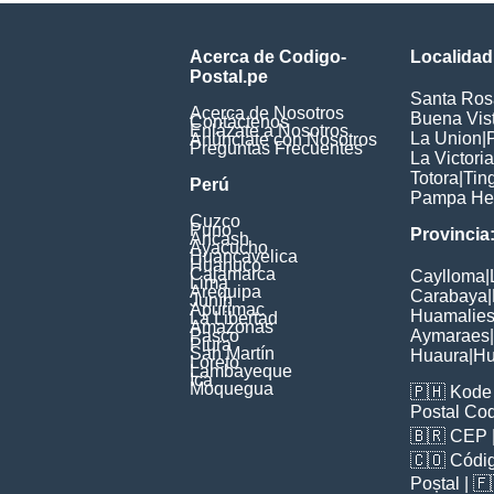
Acerca de Codigo-
Localidad
Postal.pe
Santa Ros
Acerca de Nosotros
Buena Vis
Contáctenos
Enlázate a Nosotros
La Union
|
Anúnciate con Nosotros
Preguntas Frecuentes
La Victoria
Totora
|
Tin
Perú
Pampa He
Cuzco
Puno
Provincia
Ancash
Ayacucho
Huancavelica
Huanuco
Cajamarca
Caylloma
|
Lima
Arequipa
Carabaya
|
Junín
Apurimac
Huamalie
La Libertad
Amazonas
Pasco
Aymaraes
|
Piura
San Martín
Huaura
|
Hu
Loreto
Lambayeque
Ica
Moquegua
🇵🇭
Kode 
Postal Co
🇧🇷
CEP
🇨🇴
Códig
Poștal
| 