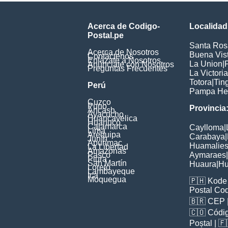
Acerca de Codigo-
Localidad
Postal.pe
Santa Ros
Acerca de Nosotros
Buena Vis
Contáctenos
Enlázate a Nosotros
La Union
|
Anúnciate con Nosotros
Preguntas Frecuentes
La Victoria
Totora
|
Tin
Perú
Pampa He
Cuzco
Puno
Provincia
Ancash
Ayacucho
Huancavelica
Huanuco
Cajamarca
Caylloma
|
Lima
Arequipa
Carabaya
|
Junín
Apurimac
Huamalie
La Libertad
Amazonas
Pasco
Aymaraes
|
Piura
San Martín
Huaura
|
Hu
Loreto
Lambayeque
Ica
Moquegua
🇵🇭
Kode 
Postal Co
🇧🇷
CEP
🇨🇴
Códig
Poștal
| 