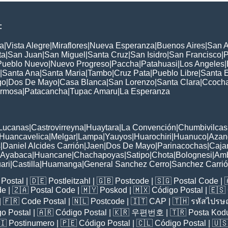
:
a
|
Vista Alegre
|
Miraflores
|
Nueva Esperanza
|
Buenos Aires
|
San A
ta
|
San Juan
|
San Miguel
|
Santa Cruz
|
San Isidro
|
San Francisco
|
P
Pueblo Nuevo
|
Nuevo Progreso
|
Paccha
|
Patahuasi
|
Los Angeles
|
|
Santa Ana
|
Santa Maria
|
Tambo
|
Cruz Pata
|
Pueblo Libre
|
Santa 
go
|
Dos De Mayo
|
Casa Blanca
|
San Lorenzo
|
Santa Clara
|
Ccoch
rmosa
|
Patacancha
|
Tupac Amaru
|
La Esperanza
:
Lucanas
|
Castrovirreyna
|
Huaytara
|
La Convención
|
Chumbivilcas
Huancavelica
|
Melgar
|
Lampa
|
Yauyos
|
Huarochiri
|
Huanuco
|
Azan
s
|
Daniel Alcides Carrión
|
Jaen
|
Dos De Mayo
|
Parinacochas
|
Caja
Ayabaca
|
Huancane
|
Chachapoyas
|
Satipo
|
Chota
|
Bolognesi
|
Am
ari
|
Castilla
|
Huamanga
|
General Sanchez Cerro
|
Sanchez Carri
Postal
| 🇩🇪
Postleitzahl
| 🇬🇧
Postcode
| 🇸🇬
Postal Code
| 
de
| 🇿🇦
Postal Code
| 🇲🇾
Poskod
| 🇲🇽
Código Postal
| 🇪🇸
| 🇫🇷
Code Postal
| 🇳🇱
Postcode
| 🇮🇹
CAP
| 🇹🇭
รหัสไปรษณ
o Postal
| 🇦🇷
Código Postal
| 🇰🇷
우편번호
| 🇹🇷
Posta Kod
🇮
Postinumero
| 🇵🇪
Código Postal
| 🇨🇱
Código Postal
| 🇺