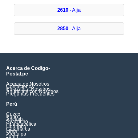
2610
- Aija
2850
- Aija
Acerca de Codigo-
Postal.pe
Acerca de Nosotros
Contáctenos
Enlázate a Nosotros
Anúnciate con Nosotros
Preguntas Frecuentes
Perú
Cuzco
Puno
Ancash
Ayacucho
Huancavelica
Huanuco
Cajamarca
Lima
Arequipa
Junín