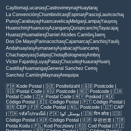
Caylloma
Lucanas
Castrovirreyna
Huaytara
|
|
|
|
La Convención
Chumbivilcas
Espinar
Pasco
Lauricocha
|
|
|
|
|
Puno
Carabaya
Huancavelica
Melgar
Lampa
Yauyos
|
|
|
|
|
|
Huarochiri
Huanuco
Azangaro
Quispicanchi
Tayacaja
|
|
|
|
|
Huaraz
Huamalies
Daniel Alcides Carrión
Jaen
|
|
|
|
Dos De Mayo
Parinacochas
Cajamarca
Canchis
Yauli
|
|
|
|
|
Andahuaylas
Aymaraes
Ayabaca
Huancane
|
|
|
|
Chachapoyas
Satipo
Chota
Bolognesi
Ambo
|
|
|
|
|
Víctor Fajardo
Luya
Pataz
Chucuito
Huaura
Huari
|
|
|
|
|
|
Castilla
Huamanga
General Sanchez Cerro
|
|
|
Sanchez Carrión
Maynas
Arequipa
|
|
🇵🇭
Kode Postal
| 🇩🇪
Postleitzahl
| 🇬🇧
Postcode
|
🇸🇬
Postal Code
| 🇦🇺
Postcode
| 🇳🇿
Postcode
| 🇨🇦
Postal Code
| 🇿🇦
Postal Code
| 🇲🇾
Poskod
| 🇲🇽
Código Postal
| 🇪🇸
Código Postal
| 🇵🇹
Código Postal
|
🇧🇷
CEP
| 🇫🇷
Code Postal
| 🇳🇱
Postcode
| 🇮🇹
CAP
| 🇹🇭
รหัสไปรษณีย์
| 🇵🇰
پوسٹل کوڈ
| 🇮🇳
पिन कोड
| 🇨🇴
Código Postal
| 🇦🇷
Código Postal
| 🇰🇷
우편번호
| 🇹🇷
Posta Kodu
| 🇵🇱
Kod Pocztowy
| 🇷🇴
Cod Poștal
| 🇫🇮