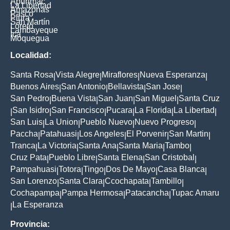
Apurimac
La Libertad
Amazonas
Pasco
Piura
San Martín
Loreto
Lambayeque
Ica
Moquegua
Localidad:
Santa Rosa
Vista Alegre
Miraflores
Nueva Esperanza
|
|
|
|
Buenos Aires
San Antonio
Bellavista
San Jose
|
|
|
|
San Pedro
Buena Vista
San Juan
San Miguel
Santa Cruz
|
|
|
|
San Isidro
San Francisco
Pucara
La Florida
La Libertad
|
|
|
|
|
|
San Luis
La Union
Pueblo Nuevo
Nuevo Progreso
|
|
|
|
Paccha
Patahuasi
Los Angeles
El Porvenir
San Martin
|
|
|
|
|
Tranca
La Victoria
Santa Ana
Santa Maria
Tambo
|
|
|
|
|
Cruz Pata
Pueblo Libre
Santa Elena
San Cristobal
|
|
|
|
Pampahuasi
Totora
Tingo
Dos De Mayo
Casa Blanca
|
|
|
|
|
San Lorenzo
Santa Clara
Ccochapata
Tambillo
|
|
|
|
Cochapampa
Pampa Hermosa
Patacancha
Tupac Amaru
|
|
|
La Esperanza
|
Provincia: