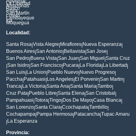
Apurimac
La Libertad
Amazonas
Pasco
Piura
San Martín
Loreto
Lambayeque
Ica
Moquegua
Localidad:
Santa Rosa
Vista Alegre
Miraflores
Nueva Esperanza
|
|
|
|
Buenos Aires
San Antonio
Bellavista
San Jose
|
|
|
|
San Pedro
Buena Vista
San Juan
San Miguel
Santa Cruz
|
|
|
|
San Isidro
San Francisco
Pucara
La Florida
La Libertad
|
|
|
|
|
|
San Luis
La Union
Pueblo Nuevo
Nuevo Progreso
|
|
|
|
Paccha
Patahuasi
Los Angeles
El Porvenir
San Martin
|
|
|
|
|
Tranca
La Victoria
Santa Ana
Santa Maria
Tambo
|
|
|
|
|
Cruz Pata
Pueblo Libre
Santa Elena
San Cristobal
|
|
|
|
Pampahuasi
Totora
Tingo
Dos De Mayo
Casa Blanca
|
|
|
|
|
San Lorenzo
Santa Clara
Ccochapata
Tambillo
|
|
|
|
Cochapampa
Pampa Hermosa
Patacancha
Tupac Amaru
|
|
|
La Esperanza
|
Provincia: