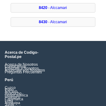
8420
- Alccamari
8430
- Alccamari
Acerca de Codigo-
Postal.pe
Acerca de Nosotros
Contáctenos
Enlázate a Nosotros
Anúnciate con Nosotros
Preguntas Frecuentes
Perú
Cuzco
Puno
Ancash
Ayacucho
Huancavelica
Huanuco
Cajamarca
Lima
Arequipa
Junín