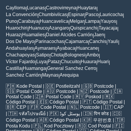
Caylloma
Lucanas
Castrovirreyna
Huaytara
|
|
|
|
La Convención
Chumbivilcas
Espinar
Pasco
Lauricocha
|
|
|
|
|
Puno
Carabaya
Huancavelica
Melgar
Lampa
Yauyos
|
|
|
|
|
|
Huarochiri
Huanuco
Azangaro
Quispicanchi
Tayacaja
|
|
|
|
|
Huaraz
Huamalies
Daniel Alcides Carrión
Jaen
|
|
|
|
Dos De Mayo
Parinacochas
Cajamarca
Canchis
Yauli
|
|
|
|
|
Andahuaylas
Aymaraes
Ayabaca
Huancane
|
|
|
|
Chachapoyas
Satipo
Chota
Bolognesi
Ambo
|
|
|
|
|
Víctor Fajardo
Luya
Pataz
Chucuito
Huaura
Huari
|
|
|
|
|
|
Castilla
Huamanga
General Sanchez Cerro
|
|
|
Sanchez Carrión
Maynas
Arequipa
|
|
🇵🇭
Kode Postal
| 🇩🇪
Postleitzahl
| 🇬🇧
Postcode
|
🇸🇬
Postal Code
| 🇦🇺
Postcode
| 🇳🇿
Postcode
| 🇨🇦
Postal Code
| 🇿🇦
Postal Code
| 🇲🇾
Poskod
| 🇲🇽
Código Postal
| 🇪🇸
Código Postal
| 🇵🇹
Código Postal
|
🇧🇷
CEP
| 🇫🇷
Code Postal
| 🇳🇱
Postcode
| 🇮🇹
CAP
| 🇹🇭
รหัสไปรษณีย์
| 🇵🇰
پوسٹل کوڈ
| 🇮🇳
पिन कोड
| 🇨🇴
Código Postal
| 🇦🇷
Código Postal
| 🇰🇷
우편번호
| 🇹🇷
Posta Kodu
| 🇵🇱
Kod Pocztowy
| 🇷🇴
Cod Poștal
| 🇫🇮