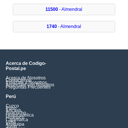
11500
- Almendral
1740
- Almendral
Acerca de Codigo-
Postal.pe
Acerca de Nosotros
Contáctenos
Enlázate a Nosotros
Anúnciate con Nosotros
Preguntas Frecuentes
Perú
Cuzco
Puno
Ancash
Ayacucho
Huancavelica
Huanuco
Cajamarca
Lima
Arequipa
Junín