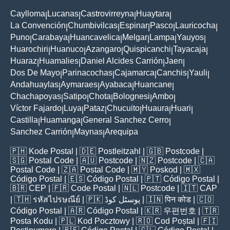
Caylloma
Lucanas
Castrovirreyna
Huaytara
|
|
|
|
La Convención
Chumbivilcas
Espinar
Pasco
Lauricocha
|
|
|
|
|
Puno
Carabaya
Huancavelica
Melgar
Lampa
Yauyos
|
|
|
|
|
|
Huarochiri
Huanuco
Azangaro
Quispicanchi
Tayacaja
|
|
|
|
|
Huaraz
Huamalies
Daniel Alcides Carrión
Jaen
|
|
|
|
Dos De Mayo
Parinacochas
Cajamarca
Canchis
Yauli
|
|
|
|
|
Andahuaylas
Aymaraes
Ayabaca
Huancane
|
|
|
|
Chachapoyas
Satipo
Chota
Bolognesi
Ambo
|
|
|
|
|
Víctor Fajardo
Luya
Pataz
Chucuito
Huaura
Huari
|
|
|
|
|
|
Castilla
Huamanga
General Sanchez Cerro
|
|
|
Sanchez Carrión
Maynas
Arequipa
|
|
🇵🇭
Kode Postal
| 🇩🇪
Postleitzahl
| 🇬🇧
Postcode
|
🇸🇬
Postal Code
| 🇦🇺
Postcode
| 🇳🇿
Postcode
| 🇨🇦
Postal Code
| 🇿🇦
Postal Code
| 🇲🇾
Poskod
| 🇲🇽
Código Postal
| 🇪🇸
Código Postal
| 🇵🇹
Código Postal
|
🇧🇷
CEP
| 🇫🇷
Code Postal
| 🇳🇱
Postcode
| 🇮🇹
CAP
| 🇹🇭
รหัสไปรษณีย์
| 🇵🇰
پوسٹل کوڈ
| 🇮🇳
पिन कोड
| 🇨🇴
Código Postal
| 🇦🇷
Código Postal
| 🇰🇷
우편번호
| 🇹🇷
Posta Kodu
| 🇵🇱
Kod Pocztowy
| 🇷🇴
Cod Poștal
| 🇫🇮