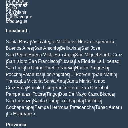
Apurimac
La Libertad
Amazonas
Pasco
Piura
San Martín
Loreto
Lambayeque
Ica
Moquegua
Localidad:
Santa Rosa
Vista Alegre
Miraflores
Nueva Esperanza
|
|
|
|
Buenos Aires
San Antonio
Bellavista
San Jose
|
|
|
|
San Pedro
Buena Vista
San Juan
San Miguel
Santa Cruz
|
|
|
|
San Isidro
San Francisco
Pucara
La Florida
La Libertad
|
|
|
|
|
|
San Luis
La Union
Pueblo Nuevo
Nuevo Progreso
|
|
|
|
Paccha
Patahuasi
Los Angeles
El Porvenir
San Martin
|
|
|
|
|
Tranca
La Victoria
Santa Ana
Santa Maria
Tambo
|
|
|
|
|
Cruz Pata
Pueblo Libre
Santa Elena
San Cristobal
|
|
|
|
Pampahuasi
Totora
Tingo
Dos De Mayo
Casa Blanca
|
|
|
|
|
San Lorenzo
Santa Clara
Ccochapata
Tambillo
|
|
|
|
Cochapampa
Pampa Hermosa
Patacancha
Tupac Amaru
|
|
|
La Esperanza
|
Provincia: