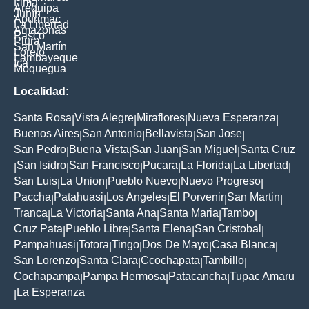
Lima
Arequipa
Junín
Apurimac
La Libertad
Amazonas
Pasco
Piura
San Martín
Loreto
Lambayeque
Ica
Moquegua
Localidad:
Santa Rosa
Vista Alegre
Miraflores
Nueva Esperanza
|
|
|
|
Buenos Aires
San Antonio
Bellavista
San Jose
|
|
|
|
San Pedro
Buena Vista
San Juan
San Miguel
Santa Cruz
|
|
|
|
San Isidro
San Francisco
Pucara
La Florida
La Libertad
|
|
|
|
|
|
San Luis
La Union
Pueblo Nuevo
Nuevo Progreso
|
|
|
|
Paccha
Patahuasi
Los Angeles
El Porvenir
San Martin
|
|
|
|
|
Tranca
La Victoria
Santa Ana
Santa Maria
Tambo
|
|
|
|
|
Cruz Pata
Pueblo Libre
Santa Elena
San Cristobal
|
|
|
|
Pampahuasi
Totora
Tingo
Dos De Mayo
Casa Blanca
|
|
|
|
|
San Lorenzo
Santa Clara
Ccochapata
Tambillo
|
|
|
|
Cochapampa
Pampa Hermosa
Patacancha
Tupac Amaru
|
|
|
La Esperanza
|