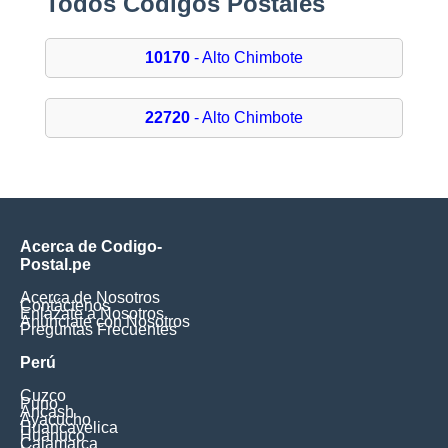
Todos Códigos Postales
10170
- Alto Chimbote
22720
- Alto Chimbote
Acerca de Codigo-
Postal.pe
Acerca de Nosotros
Contáctenos
Enlázate a Nosotros
Anúnciate con Nosotros
Preguntas Frecuentes
Perú
Cuzco
Puno
Ancash
Ayacucho
Huancavelica
Huanuco
Cajamarca