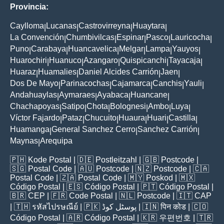
Provincia:
Caylloma
Lucanas
Castrovirreyna
Huaytara
|
|
|
|
La Convención
Chumbivilcas
Espinar
Pasco
Lauricocha
|
|
|
|
|
Puno
Carabaya
Huancavelica
Melgar
Lampa
Yauyos
|
|
|
|
|
|
Huarochiri
Huanuco
Azangaro
Quispicanchi
Tayacaja
|
|
|
|
|
Huaraz
Huamalies
Daniel Alcides Carrión
Jaen
|
|
|
|
Dos De Mayo
Parinacochas
Cajamarca
Canchis
Yauli
|
|
|
|
|
Andahuaylas
Aymaraes
Ayabaca
Huancane
|
|
|
|
Chachapoyas
Satipo
Chota
Bolognesi
Ambo
Luya
|
|
|
|
|
|
Víctor Fajardo
Pataz
Chucuito
Huaura
Huari
Castilla
|
|
|
|
|
|
Huamanga
General Sanchez Cerro
Sanchez Carrión
|
|
|
Maynas
Arequipa
|
🇵🇭
Kode Postal
| 🇩🇪
Postleitzahl
| 🇬🇧
Postcode
|
🇸🇬
Postal Code
| 🇦🇺
Postcode
| 🇳🇿
Postcode
| 🇨🇦
Postal Code
| 🇿🇦
Postal Code
| 🇲🇾
Poskod
| 🇲🇽
Código Postal
| 🇪🇸
Código Postal
| 🇵🇹
Código Postal
|
🇧🇷
CEP
| 🇫🇷
Code Postal
| 🇳🇱
Postcode
| 🇮🇹
CAP
| 🇹🇭
รหัสไปรษณีย์
| 🇵🇰
پوسٹل کوڈ
| 🇮🇳
पिन कोड
| 🇨🇴
Código Postal
| 🇦🇷
Código Postal
| 🇰🇷
우편번호
| 🇹🇷