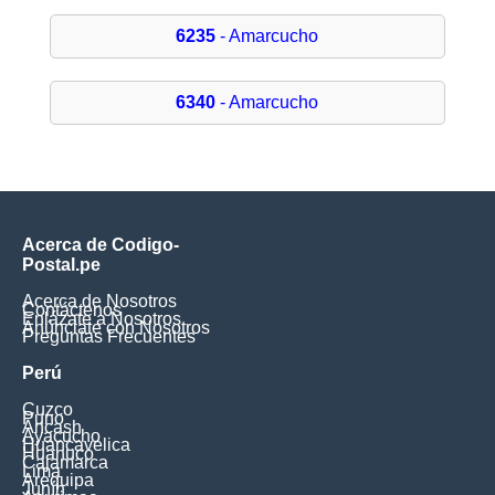
6235
- Amarcucho
6340
- Amarcucho
Acerca de Codigo-
Postal.pe
Acerca de Nosotros
Contáctenos
Enlázate a Nosotros
Anúnciate con Nosotros
Preguntas Frecuentes
Perú
Cuzco
Puno
Ancash
Ayacucho
Huancavelica
Huanuco
Cajamarca
Lima
Arequipa
Junín