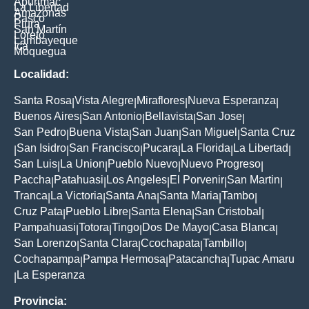
Apurimac
La Libertad
Amazonas
Pasco
Piura
San Martín
Loreto
Lambayeque
Ica
Moquegua
Localidad:
Santa Rosa
Vista Alegre
Miraflores
Nueva Esperanza
|
|
|
|
Buenos Aires
San Antonio
Bellavista
San Jose
|
|
|
|
San Pedro
Buena Vista
San Juan
San Miguel
Santa Cruz
|
|
|
|
San Isidro
San Francisco
Pucara
La Florida
La Libertad
|
|
|
|
|
|
San Luis
La Union
Pueblo Nuevo
Nuevo Progreso
|
|
|
|
Paccha
Patahuasi
Los Angeles
El Porvenir
San Martin
|
|
|
|
|
Tranca
La Victoria
Santa Ana
Santa Maria
Tambo
|
|
|
|
|
Cruz Pata
Pueblo Libre
Santa Elena
San Cristobal
|
|
|
|
Pampahuasi
Totora
Tingo
Dos De Mayo
Casa Blanca
|
|
|
|
|
San Lorenzo
Santa Clara
Ccochapata
Tambillo
|
|
|
|
Cochapampa
Pampa Hermosa
Patacancha
Tupac Amaru
|
|
|
La Esperanza
|
Provincia: