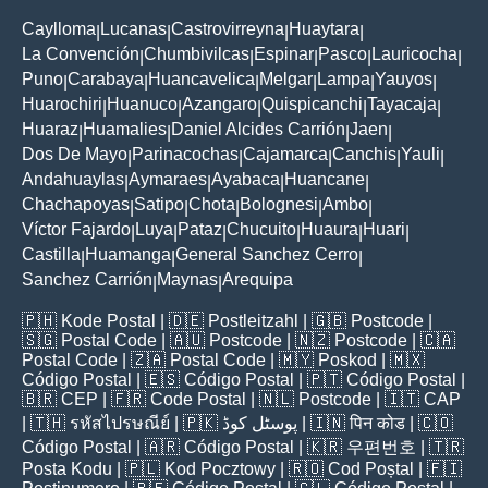
Caylloma
Lucanas
Castrovirreyna
Huaytara
|
|
|
|
La Convención
Chumbivilcas
Espinar
Pasco
Lauricocha
|
|
|
|
|
Puno
Carabaya
Huancavelica
Melgar
Lampa
Yauyos
|
|
|
|
|
|
Huarochiri
Huanuco
Azangaro
Quispicanchi
Tayacaja
|
|
|
|
|
Huaraz
Huamalies
Daniel Alcides Carrión
Jaen
|
|
|
|
Dos De Mayo
Parinacochas
Cajamarca
Canchis
Yauli
|
|
|
|
|
Andahuaylas
Aymaraes
Ayabaca
Huancane
|
|
|
|
Chachapoyas
Satipo
Chota
Bolognesi
Ambo
|
|
|
|
|
Víctor Fajardo
Luya
Pataz
Chucuito
Huaura
Huari
|
|
|
|
|
|
Castilla
Huamanga
General Sanchez Cerro
|
|
|
Sanchez Carrión
Maynas
Arequipa
|
|
🇵🇭
Kode Postal
| 🇩🇪
Postleitzahl
| 🇬🇧
Postcode
|
🇸🇬
Postal Code
| 🇦🇺
Postcode
| 🇳🇿
Postcode
| 🇨🇦
Postal Code
| 🇿🇦
Postal Code
| 🇲🇾
Poskod
| 🇲🇽
Código Postal
| 🇪🇸
Código Postal
| 🇵🇹
Código Postal
|
🇧🇷
CEP
| 🇫🇷
Code Postal
| 🇳🇱
Postcode
| 🇮🇹
CAP
| 🇹🇭
รหัสไปรษณีย์
| 🇵🇰
پوسٹل کوڈ
| 🇮🇳
पिन कोड
| 🇨🇴
Código Postal
| 🇦🇷
Código Postal
| 🇰🇷
우편번호
| 🇹🇷
Posta Kodu
| 🇵🇱
Kod Pocztowy
| 🇷🇴
Cod Poștal
| 🇫🇮