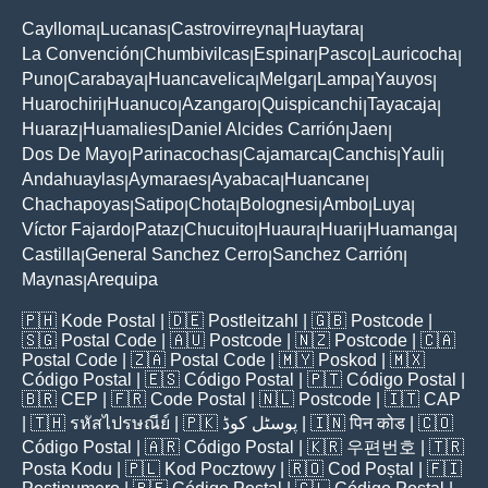
Caylloma
Lucanas
Castrovirreyna
Huaytara
|
|
|
|
La Convención
Chumbivilcas
Espinar
Pasco
Lauricocha
|
|
|
|
|
Puno
Carabaya
Huancavelica
Melgar
Lampa
Yauyos
|
|
|
|
|
|
Huarochiri
Huanuco
Azangaro
Quispicanchi
Tayacaja
|
|
|
|
|
Huaraz
Huamalies
Daniel Alcides Carrión
Jaen
|
|
|
|
Dos De Mayo
Parinacochas
Cajamarca
Canchis
Yauli
|
|
|
|
|
Andahuaylas
Aymaraes
Ayabaca
Huancane
|
|
|
|
Chachapoyas
Satipo
Chota
Bolognesi
Ambo
Luya
|
|
|
|
|
|
Víctor Fajardo
Pataz
Chucuito
Huaura
Huari
Huamanga
|
|
|
|
|
|
Castilla
General Sanchez Cerro
Sanchez Carrión
|
|
|
Maynas
Arequipa
|
🇵🇭
Kode Postal
| 🇩🇪
Postleitzahl
| 🇬🇧
Postcode
|
🇸🇬
Postal Code
| 🇦🇺
Postcode
| 🇳🇿
Postcode
| 🇨🇦
Postal Code
| 🇿🇦
Postal Code
| 🇲🇾
Poskod
| 🇲🇽
Código Postal
| 🇪🇸
Código Postal
| 🇵🇹
Código Postal
|
🇧🇷
CEP
| 🇫🇷
Code Postal
| 🇳🇱
Postcode
| 🇮🇹
CAP
| 🇹🇭
รหัสไปรษณีย์
| 🇵🇰
پوسٹل کوڈ
| 🇮🇳
पिन कोड
| 🇨🇴
Código Postal
| 🇦🇷
Código Postal
| 🇰🇷
우편번호
| 🇹🇷
Posta Kodu
| 🇵🇱
Kod Pocztowy
| 🇷🇴
Cod Poștal
| 🇫🇮