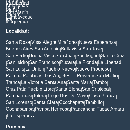
Apurimac
La Libertad
Amazonas
Pasco
Piura
San Martín
Loreto
Lambayeque
Ica
Moquegua
Localidad:
Santa Rosa
Vista Alegre
Miraflores
Nueva Esperanza
|
|
|
|
Buenos Aires
San Antonio
Bellavista
San Jose
|
|
|
|
San Pedro
Buena Vista
San Juan
San Miguel
Santa Cruz
|
|
|
|
San Isidro
San Francisco
Pucara
La Florida
La Libertad
|
|
|
|
|
|
San Luis
La Union
Pueblo Nuevo
Nuevo Progreso
|
|
|
|
Paccha
Patahuasi
Los Angeles
El Porvenir
San Martin
|
|
|
|
|
Tranca
La Victoria
Santa Ana
Santa Maria
Tambo
|
|
|
|
|
Cruz Pata
Pueblo Libre
Santa Elena
San Cristobal
|
|
|
|
Pampahuasi
Totora
Tingo
Dos De Mayo
Casa Blanca
|
|
|
|
|
San Lorenzo
Santa Clara
Ccochapata
Tambillo
|
|
|
|
Cochapampa
Pampa Hermosa
Patacancha
Tupac Amaru
|
|
|
La Esperanza
|
Provincia: