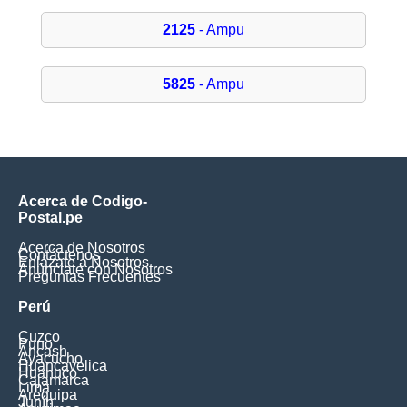
2125
- Ampu
5825
- Ampu
Acerca de Codigo-
Postal.pe
Acerca de Nosotros
Contáctenos
Enlázate a Nosotros
Anúnciate con Nosotros
Preguntas Frecuentes
Perú
Cuzco
Puno
Ancash
Ayacucho
Huancavelica
Huanuco
Cajamarca
Lima
Arequipa
Junín