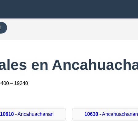
H
ales en Ancahuach
0400 – 19240
10610
- Ancahuachanan
10630
- Ancahuachanan