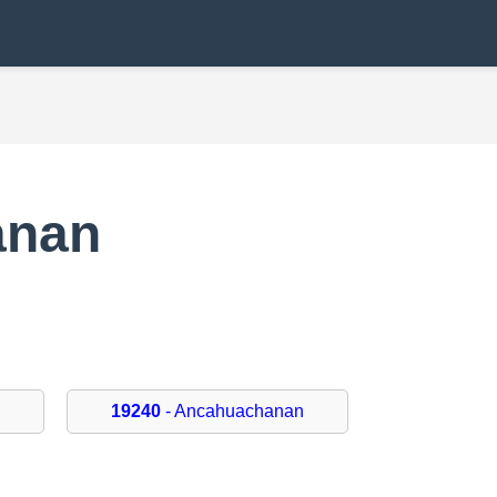
anan
19240
- Ancahuachanan