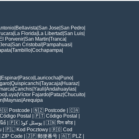
ntonio
|
Bellavista
|
San Jose
|
San Pedro
|
ucara
|
La Florida
|
La Libertad
|
San Luis
|
El Porvenir
|
San Martin
|
Tranca
|
Elena
|
San Cristobal
|
Pampahuasi
|
apata
|
Tambillo
|
Cochapampa
|
|
Espinar
|
Pasco
|
Lauricocha
|
Puno
|
garo
|
Quispicanchi
|
Tayacaja
|
Huaraz
|
marca
|
Canchis
|
Yauli
|
Andahuaylas
|
bo
|
Luya
|
Víctor Fajardo
|
Pataz
|
Chucuito
|
ón
|
Maynas
|
Arequipa
🇦🇺
Postcode
| 🇳🇿
Postcode
| 🇨🇦
Código Postal
| 🇵🇹
Código Postal
|
ีย์
| 🇵🇰
پوسٹل کوڈ
| 🇮🇳
पिन कोड
|
u
| 🇵🇱
Kod Pocztowy
| 🇷🇴
Cod

ZIP Code
| 🇯🇵
郵便番号
| 🇦🇹
PLZ
|