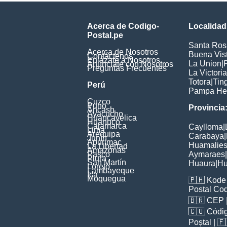
Acerca de Codigo-
Localidad
Postal.pe
Santa Ros
Acerca de Nosotros
Buena Vis
Contáctenos
Enlázate a Nosotros
La Union
|
Anúnciate con Nosotros
Preguntas Frecuentes
La Victoria
Totora
|
Tin
Perú
Pampa He
Cuzco
Puno
Provincia
Ancash
Ayacucho
Huancavelica
Huanuco
Cajamarca
Caylloma
|
Lima
Arequipa
Carabaya
|
Junín
Apurimac
Huamalie
La Libertad
Amazonas
Pasco
Aymaraes
|
Piura
San Martín
Huaura
|
Hu
Loreto
Lambayeque
Ica
Moquegua
🇵🇭
Kode 
Postal Co
🇧🇷
CEP
🇨🇴
Códig
Poștal
| 