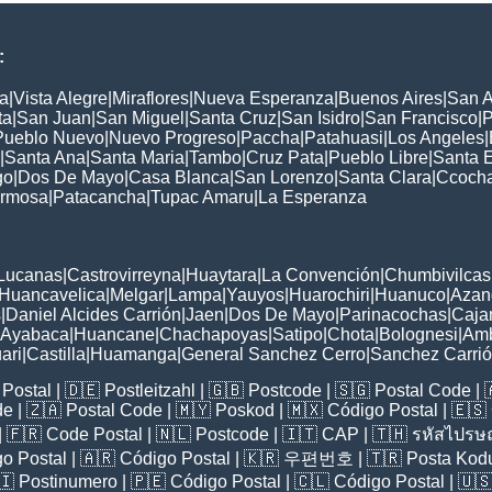
:
a
|
Vista Alegre
|
Miraflores
|
Nueva Esperanza
|
Buenos Aires
|
San A
ta
|
San Juan
|
San Miguel
|
Santa Cruz
|
San Isidro
|
San Francisco
|
P
Pueblo Nuevo
|
Nuevo Progreso
|
Paccha
|
Patahuasi
|
Los Angeles
|
|
Santa Ana
|
Santa Maria
|
Tambo
|
Cruz Pata
|
Pueblo Libre
|
Santa 
go
|
Dos De Mayo
|
Casa Blanca
|
San Lorenzo
|
Santa Clara
|
Ccoch
rmosa
|
Patacancha
|
Tupac Amaru
|
La Esperanza
:
Lucanas
|
Castrovirreyna
|
Huaytara
|
La Convención
|
Chumbivilcas
Huancavelica
|
Melgar
|
Lampa
|
Yauyos
|
Huarochiri
|
Huanuco
|
Azan
s
|
Daniel Alcides Carrión
|
Jaen
|
Dos De Mayo
|
Parinacochas
|
Caja
Ayabaca
|
Huancane
|
Chachapoyas
|
Satipo
|
Chota
|
Bolognesi
|
Am
ari
|
Castilla
|
Huamanga
|
General Sanchez Cerro
|
Sanchez Carri
Postal
| 🇩🇪
Postleitzahl
| 🇬🇧
Postcode
| 🇸🇬
Postal Code
| 
de
| 🇿🇦
Postal Code
| 🇲🇾
Poskod
| 🇲🇽
Código Postal
| 🇪🇸
| 🇫🇷
Code Postal
| 🇳🇱
Postcode
| 🇮🇹
CAP
| 🇹🇭
รหัสไปรษณ
o Postal
| 🇦🇷
Código Postal
| 🇰🇷
우편번호
| 🇹🇷
Posta Kod
🇮
Postinumero
| 🇵🇪
Código Postal
| 🇨🇱
Código Postal
| 🇺