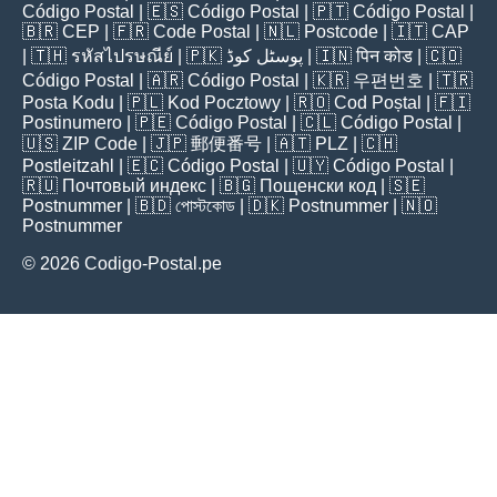
Código Postal
| 🇪🇸
Código Postal
| 🇵🇹
Código Postal
|
🇧🇷
CEP
| 🇫🇷
Code Postal
| 🇳🇱
Postcode
| 🇮🇹
CAP
| 🇹🇭
รหัสไปรษณีย์
| 🇵🇰
پوسٹل کوڈ
| 🇮🇳
पिन कोड
| 🇨🇴
Código Postal
| 🇦🇷
Código Postal
| 🇰🇷
우편번호
| 🇹🇷
Posta Kodu
| 🇵🇱
Kod Pocztowy
| 🇷🇴
Cod Poștal
| 🇫🇮
Postinumero
| 🇵🇪
Código Postal
| 🇨🇱
Código Postal
|
🇺🇸
ZIP Code
| 🇯🇵
郵便番号
| 🇦🇹
PLZ
| 🇨🇭
Postleitzahl
| 🇪🇨
Código Postal
| 🇺🇾
Código Postal
|
🇷🇺
Почтовый индекс
| 🇧🇬
Пощенски код
| 🇸🇪
Postnummer
| 🇧🇩
পোস্টকোড
| 🇩🇰
Postnummer
| 🇳🇴
Postnummer
© 2026 Codigo-Postal.pe