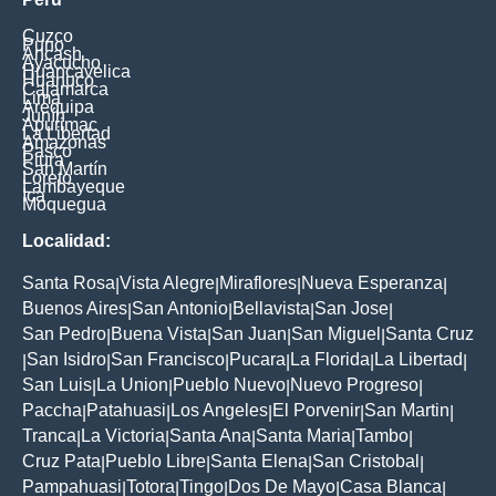
Cuzco
Puno
Ancash
Ayacucho
Huancavelica
Huanuco
Cajamarca
Lima
Arequipa
Junín
Apurimac
La Libertad
Amazonas
Pasco
Piura
San Martín
Loreto
Lambayeque
Ica
Moquegua
Localidad:
Santa Rosa
Vista Alegre
Miraflores
Nueva Esperanza
|
|
|
|
Buenos Aires
San Antonio
Bellavista
San Jose
|
|
|
|
San Pedro
Buena Vista
San Juan
San Miguel
Santa Cruz
|
|
|
|
San Isidro
San Francisco
Pucara
La Florida
La Libertad
|
|
|
|
|
|
San Luis
La Union
Pueblo Nuevo
Nuevo Progreso
|
|
|
|
Paccha
Patahuasi
Los Angeles
El Porvenir
San Martin
|
|
|
|
|
Tranca
La Victoria
Santa Ana
Santa Maria
Tambo
|
|
|
|
|
Cruz Pata
Pueblo Libre
Santa Elena
San Cristobal
|
|
|
|
Pampahuasi
Totora
Tingo
Dos De Mayo
Casa Blanca
|
|
|
|
|