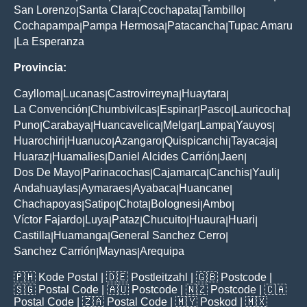
San Lorenzo
Santa Clara
Ccochapata
Tambillo
|
|
|
|
Cochapampa
Pampa Hermosa
Patacancha
Tupac Amaru
|
|
|
La Esperanza
|
Provincia:
Caylloma
Lucanas
Castrovirreyna
Huaytara
|
|
|
|
La Convención
Chumbivilcas
Espinar
Pasco
Lauricocha
|
|
|
|
|
Puno
Carabaya
Huancavelica
Melgar
Lampa
Yauyos
|
|
|
|
|
|
Huarochiri
Huanuco
Azangaro
Quispicanchi
Tayacaja
|
|
|
|
|
Huaraz
Huamalies
Daniel Alcides Carrión
Jaen
|
|
|
|
Dos De Mayo
Parinacochas
Cajamarca
Canchis
Yauli
|
|
|
|
|
Andahuaylas
Aymaraes
Ayabaca
Huancane
|
|
|
|
Chachapoyas
Satipo
Chota
Bolognesi
Ambo
|
|
|
|
|
Víctor Fajardo
Luya
Pataz
Chucuito
Huaura
Huari
|
|
|
|
|
|
Castilla
Huamanga
General Sanchez Cerro
|
|
|
Sanchez Carrión
Maynas
Arequipa
|
|
🇵🇭
Kode Postal
| 🇩🇪
Postleitzahl
| 🇬🇧
Postcode
|
🇸🇬
Postal Code
| 🇦🇺
Postcode
| 🇳🇿
Postcode
| 🇨🇦
Postal Code
| 🇿🇦
Postal Code
| 🇲🇾
Poskod
| 🇲🇽