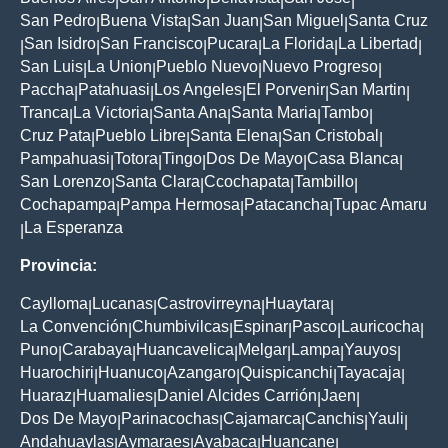
|
|
|
|
San Pedro
Buena Vista
San Juan
San Miguel
Santa Cruz
|
|
|
|
San Isidro
San Francisco
Pucara
La Florida
La Libertad
|
|
|
|
|
|
San Luis
La Union
Pueblo Nuevo
Nuevo Progreso
|
|
|
|
Paccha
Patahuasi
Los Angeles
El Porvenir
San Martin
|
|
|
|
|
Tranca
La Victoria
Santa Ana
Santa Maria
Tambo
|
|
|
|
|
Cruz Pata
Pueblo Libre
Santa Elena
San Cristobal
|
|
|
|
Pampahuasi
Totora
Tingo
Dos De Mayo
Casa Blanca
|
|
|
|
|
San Lorenzo
Santa Clara
Ccochapata
Tambillo
|
|
|
|
Cochapampa
Pampa Hermosa
Patacancha
Tupac Amaru
|
|
|
La Esperanza
|
Provincia:
Caylloma
Lucanas
Castrovirreyna
Huaytara
|
|
|
|
La Convención
Chumbivilcas
Espinar
Pasco
Lauricocha
|
|
|
|
|
Puno
Carabaya
Huancavelica
Melgar
Lampa
Yauyos
|
|
|
|
|
|
Huarochiri
Huanuco
Azangaro
Quispicanchi
Tayacaja
|
|
|
|
|
Huaraz
Huamalies
Daniel Alcides Carrión
Jaen
|
|
|
|
Dos De Mayo
Parinacochas
Cajamarca
Canchis
Yauli
|
|
|
|
|
Andahuaylas
Aymaraes
Ayabaca
Huancane
|
|
|
|