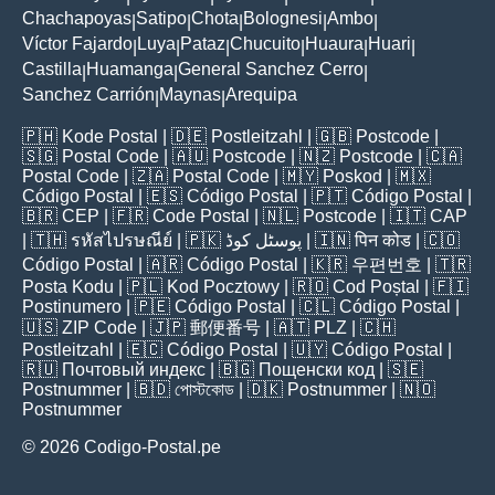
Chachapoyas
Satipo
Chota
Bolognesi
Ambo
|
|
|
|
|
Víctor Fajardo
Luya
Pataz
Chucuito
Huaura
Huari
|
|
|
|
|
|
Castilla
Huamanga
General Sanchez Cerro
|
|
|
Sanchez Carrión
Maynas
Arequipa
|
|
🇵🇭
Kode Postal
| 🇩🇪
Postleitzahl
| 🇬🇧
Postcode
|
🇸🇬
Postal Code
| 🇦🇺
Postcode
| 🇳🇿
Postcode
| 🇨🇦
Postal Code
| 🇿🇦
Postal Code
| 🇲🇾
Poskod
| 🇲🇽
Código Postal
| 🇪🇸
Código Postal
| 🇵🇹
Código Postal
|
🇧🇷
CEP
| 🇫🇷
Code Postal
| 🇳🇱
Postcode
| 🇮🇹
CAP
| 🇹🇭
รหัสไปรษณีย์
| 🇵🇰
پوسٹل کوڈ
| 🇮🇳
पिन कोड
| 🇨🇴
Código Postal
| 🇦🇷
Código Postal
| 🇰🇷
우편번호
| 🇹🇷
Posta Kodu
| 🇵🇱
Kod Pocztowy
| 🇷🇴
Cod Poștal
| 🇫🇮
Postinumero
| 🇵🇪
Código Postal
| 🇨🇱
Código Postal
|
🇺🇸
ZIP Code
| 🇯🇵
郵便番号
| 🇦🇹
PLZ
| 🇨🇭
Postleitzahl
| 🇪🇨
Código Postal
| 🇺🇾
Código Postal
|
🇷🇺
Почтовый индекс
| 🇧🇬
Пощенски код
| 🇸🇪
Postnummer
| 🇧🇩
পোস্টকোড
| 🇩🇰
Postnummer
| 🇳🇴
Postnummer
© 2026 Codigo-Postal.pe