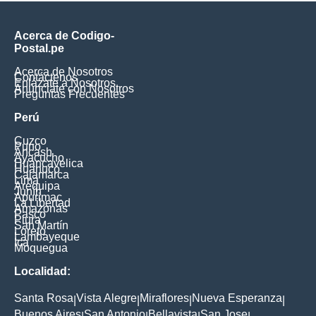
Acerca de Codigo-
Postal.pe
Acerca de Nosotros
Contáctenos
Enlázate a Nosotros
Anúnciate con Nosotros
Preguntas Frecuentes
Perú
Cuzco
Puno
Ancash
Ayacucho
Huancavelica
Huanuco
Cajamarca
Lima
Arequipa
Junín
Apurimac
La Libertad
Amazonas
Pasco
Piura
San Martín
Loreto
Lambayeque
Ica
Moquegua
Localidad:
Santa Rosa
Vista Alegre
Miraflores
Nueva Esperanza
|
|
|
|
Buenos Aires
San Antonio
Bellavista
San Jose