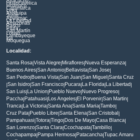
Ayacucho
Huancavelica
Huanuco
Cajamarca
Lima
Arequipa
Junín
Apurimac
La Libertad
Amazonas
Pasco
Piura
San Martín
Loreto
Lambayeque
Ica
Moquegua
Localidad:
Santa Rosa
Vista Alegre
Miraflores
Nueva Esperanza
|
|
|
|
Buenos Aires
San Antonio
Bellavista
San Jose
|
|
|
|
San Pedro
Buena Vista
San Juan
San Miguel
Santa Cruz
|
|
|
|
San Isidro
San Francisco
Pucara
La Florida
La Libertad
|
|
|
|
|
|
San Luis
La Union
Pueblo Nuevo
Nuevo Progreso
|
|
|
|
Paccha
Patahuasi
Los Angeles
El Porvenir
San Martin
|
|
|
|
|
Tranca
La Victoria
Santa Ana
Santa Maria
Tambo
|
|
|
|
|
Cruz Pata
Pueblo Libre
Santa Elena
San Cristobal
|
|
|
|
Pampahuasi
Totora
Tingo
Dos De Mayo
Casa Blanca
|
|
|
|
|
San Lorenzo
Santa Clara
Ccochapata
Tambillo
|
|
|
|
Cochapampa
Pampa Hermosa
Patacancha
Tupac Amaru
|
|
|