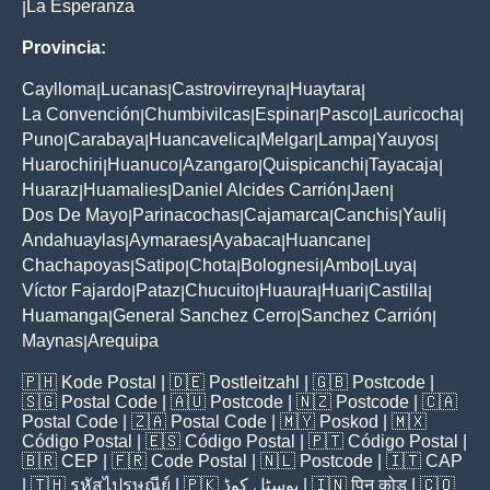
La Esperanza
|
Provincia:
Caylloma
Lucanas
Castrovirreyna
Huaytara
|
|
|
|
La Convención
Chumbivilcas
Espinar
Pasco
Lauricocha
|
|
|
|
|
Puno
Carabaya
Huancavelica
Melgar
Lampa
Yauyos
|
|
|
|
|
|
Huarochiri
Huanuco
Azangaro
Quispicanchi
Tayacaja
|
|
|
|
|
Huaraz
Huamalies
Daniel Alcides Carrión
Jaen
|
|
|
|
Dos De Mayo
Parinacochas
Cajamarca
Canchis
Yauli
|
|
|
|
|
Andahuaylas
Aymaraes
Ayabaca
Huancane
|
|
|
|
Chachapoyas
Satipo
Chota
Bolognesi
Ambo
Luya
|
|
|
|
|
|
Víctor Fajardo
Pataz
Chucuito
Huaura
Huari
Castilla
|
|
|
|
|
|
Huamanga
General Sanchez Cerro
Sanchez Carrión
|
|
|
Maynas
Arequipa
|
🇵🇭
Kode Postal
| 🇩🇪
Postleitzahl
| 🇬🇧
Postcode
|
🇸🇬
Postal Code
| 🇦🇺
Postcode
| 🇳🇿
Postcode
| 🇨🇦
Postal Code
| 🇿🇦
Postal Code
| 🇲🇾
Poskod
| 🇲🇽
Código Postal
| 🇪🇸
Código Postal
| 🇵🇹
Código Postal
|
🇧🇷
CEP
| 🇫🇷
Code Postal
| 🇳🇱
Postcode
| 🇮🇹
CAP
| 🇹🇭
รหัสไปรษณีย์
| 🇵🇰
پوسٹل کوڈ
| 🇮🇳
पिन कोड
| 🇨🇴