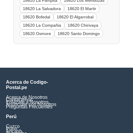
18620 La Pampita
18620 Los Mendozas
18620 La Salvadora
18620 El Martir
18620 Bofedal
18620 El Algarrobal
18620 La Compañia
18620 Chirivaya
18620 Osmore
18620 Santo Domingo
Acerca de Codigo-
Postal.pe
Acerca de Nosotros
Contáctenos
Enlázate a Nosotros
Anúnciate con Nosotros
Preguntas Frecuentes
Perú
Cuzco
Puno
Ancash