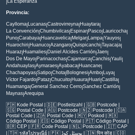
La Esperanza
|
Provincia:
Caylloma
Lucanas
Castrovirreyna
Huaytara
|
|
|
|
La Convención
Chumbivilcas
Espinar
Pasco
Lauricocha
|
|
|
|
|
Puno
Carabaya
Huancavelica
Melgar
Lampa
Yauyos
|
|
|
|
|
|
Huarochiri
Huanuco
Azangaro
Quispicanchi
Tayacaja
|
|
|
|
|
Huaraz
Huamalies
Daniel Alcides Carrión
Jaen
|
|
|
|
Dos De Mayo
Parinacochas
Cajamarca
Canchis
Yauli
|
|
|
|
|
Andahuaylas
Aymaraes
Ayabaca
Huancane
|
|
|
|
Chachapoyas
Satipo
Chota
Bolognesi
Ambo
Luya
|
|
|
|
|
|
Víctor Fajardo
Pataz
Chucuito
Huaura
Huari
Castilla
|
|
|
|
|
|
Huamanga
General Sanchez Cerro
Sanchez Carrión
|
|
|
Maynas
Arequipa
|
🇵🇭
Kode Postal
| 🇩🇪
Postleitzahl
| 🇬🇧
Postcode
|
🇸🇬
Postal Code
| 🇦🇺
Postcode
| 🇳🇿
Postcode
| 🇨🇦
Postal Code
| 🇿🇦
Postal Code
| 🇲🇾
Poskod
| 🇲🇽
Código Postal
| 🇪🇸
Código Postal
| 🇵🇹
Código Postal
|
🇧🇷
CEP
| 🇫🇷
Code Postal
| 🇳🇱
Postcode
| 🇮🇹
CAP
| 🇹🇭
รหัสไปรษณีย์
| 🇵🇰
پوسٹل کوڈ
| 🇮🇳
पिन कोड
| 🇨🇴