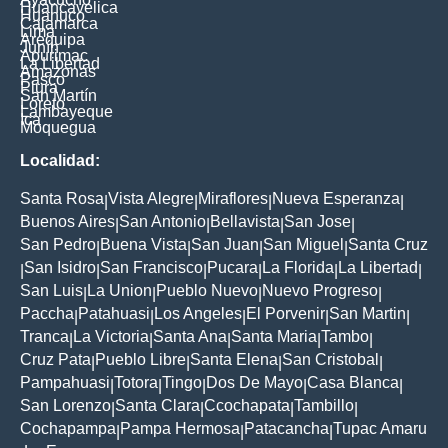
Huancavelica
Huanuco
Cajamarca
Lima
Arequipa
Junín
Apurimac
La Libertad
Amazonas
Pasco
Piura
San Martín
Loreto
Lambayeque
Ica
Moquegua
Localidad:
Santa Rosa
Vista Alegre
Miraflores
Nueva Esperanza
|
|
|
|
Buenos Aires
San Antonio
Bellavista
San Jose
|
|
|
|
San Pedro
Buena Vista
San Juan
San Miguel
Santa Cruz
|
|
|
|
San Isidro
San Francisco
Pucara
La Florida
La Libertad
|
|
|
|
|
|
San Luis
La Union
Pueblo Nuevo
Nuevo Progreso
|
|
|
|
Paccha
Patahuasi
Los Angeles
El Porvenir
San Martin
|
|
|
|
|
Tranca
La Victoria
Santa Ana
Santa Maria
Tambo
|
|
|
|
|
Cruz Pata
Pueblo Libre
Santa Elena
San Cristobal
|
|
|
|
Pampahuasi
Totora
Tingo
Dos De Mayo
Casa Blanca
|
|
|
|
|
San Lorenzo
Santa Clara
Ccochapata
Tambillo
|
|
|
|
Cochapampa
Pampa Hermosa
Patacancha
Tupac Amaru
|
|
|