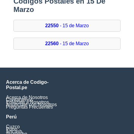
Códigos Postales en 15 De
Marzo
22550
- 15 de Marzo
22560
- 15 de Marzo
Acerca de Codigo-
Postal.pe
Acerca de Nosotros
Contáctenos
Enlázate a Nosotros
Anúnciate con Nosotros
Preguntas Frecuentes
Perú
Cuzco
Puno
Ancash
Ayacucho