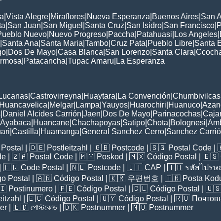
a
|
Vista Alegre
|
Miraflores
|
Nueva Esperanza
|
Buenos Aires
|
San A
ta
|
San Juan
|
San Miguel
|
Santa Cruz
|
San Isidro
|
San Francisco
|
P
Pueblo Nuevo
|
Nuevo Progreso
|
Paccha
|
Patahuasi
|
Los Angeles
|
|
Santa Ana
|
Santa Maria
|
Tambo
|
Cruz Pata
|
Pueblo Libre
|
Santa 
go
|
Dos De Mayo
|
Casa Blanca
|
San Lorenzo
|
Santa Clara
|
Ccoch
rmosa
|
Patacancha
|
Tupac Amaru
|
La Esperanza
:
Lucanas
|
Castrovirreyna
|
Huaytara
|
La Convención
|
Chumbivilcas
Huancavelica
|
Melgar
|
Lampa
|
Yauyos
|
Huarochiri
|
Huanuco
|
Azan
s
|
Daniel Alcides Carrión
|
Jaen
|
Dos De Mayo
|
Parinacochas
|
Caja
Ayabaca
|
Huancane
|
Chachapoyas
|
Satipo
|
Chota
|
Bolognesi
|
Am
ari
|
Castilla
|
Huamanga
|
General Sanchez Cerro
|
Sanchez Carri
Postal
| 🇩🇪
Postleitzahl
| 🇬🇧
Postcode
| 🇸🇬
Postal Code
| 
de
| 🇿🇦
Postal Code
| 🇲🇾
Poskod
| 🇲🇽
Código Postal
| 🇪🇸
| 🇫🇷
Code Postal
| 🇳🇱
Postcode
| 🇮🇹
CAP
| 🇹🇭
รหัสไปรษณ
o Postal
| 🇦🇷
Código Postal
| 🇰🇷
우편번호
| 🇹🇷
Posta Kod
🇮
Postinumero
| 🇵🇪
Código Postal
| 🇨🇱
Código Postal
| 🇺
eitzahl
| 🇪🇨
Código Postal
| 🇺🇾
Código Postal
| 🇷🇺
Почтов
er
| 🇧🇩
পোস্টকোড
| 🇩🇰
Postnummer
| 🇳🇴
Postnummer