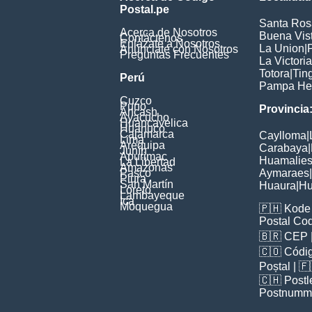
Postal.pe
Santa Ros
Acerca de Nosotros
Buena Vis
Contáctenos
Enlázate a Nosotros
La Union
|
Anúnciate con Nosotros
Preguntas Frecuentes
La Victoria
Totora
|
Tin
Perú
Pampa He
Cuzco
Puno
Provincia
Ancash
Ayacucho
Huancavelica
Huanuco
Cajamarca
Caylloma
|
Lima
Arequipa
Carabaya
|
Junín
Apurimac
Huamalie
La Libertad
Amazonas
Pasco
Aymaraes
|
Piura
San Martín
Huaura
|
Hu
Loreto
Lambayeque
Ica
Moquegua
🇵🇭
Kode 
Postal Co
🇧🇷
CEP
🇨🇴
Códig
Poștal
| 
🇨🇭
Postl
Postnumm