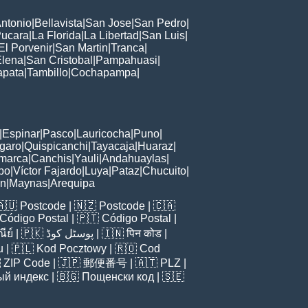
ntonio
|
Bellavista
|
San Jose
|
San Pedro
|
ucara
|
La Florida
|
La Libertad
|
San Luis
|
El Porvenir
|
San Martin
|
Tranca
|
Elena
|
San Cristobal
|
Pampahuasi
|
apata
|
Tambillo
|
Cochapampa
|
|
Espinar
|
Pasco
|
Lauricocha
|
Puno
|
garo
|
Quispicanchi
|
Tayacaja
|
Huaraz
|
marca
|
Canchis
|
Yauli
|
Andahuaylas
|
bo
|
Víctor Fajardo
|
Luya
|
Pataz
|
Chucuito
|
ón
|
Maynas
|
Arequipa
🇦🇺
Postcode
| 🇳🇿
Postcode
| 🇨🇦
Código Postal
| 🇵🇹
Código Postal
|
ีย์
| 🇵🇰
پوسٹل کوڈ
| 🇮🇳
पिन कोड
|
u
| 🇵🇱
Kod Pocztowy
| 🇷🇴
Cod

ZIP Code
| 🇯🇵
郵便番号
| 🇦🇹
PLZ
|
ый индекс
| 🇧🇬
Пощенски код
| 🇸🇪