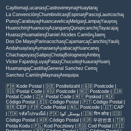
Caylloma
Lucanas
Castrovirreyna
Huaytara
|
|
|
|
La Convención
Chumbivilcas
Espinar
Pasco
Lauricocha
|
|
|
|
|
Puno
Carabaya
Huancavelica
Melgar
Lampa
Yauyos
|
|
|
|
|
|
Huarochiri
Huanuco
Azangaro
Quispicanchi
Tayacaja
|
|
|
|
|
Huaraz
Huamalies
Daniel Alcides Carrión
Jaen
|
|
|
|
Dos De Mayo
Parinacochas
Cajamarca
Canchis
Yauli
|
|
|
|
|
Andahuaylas
Aymaraes
Ayabaca
Huancane
|
|
|
|
Chachapoyas
Satipo
Chota
Bolognesi
Ambo
|
|
|
|
|
Víctor Fajardo
Luya
Pataz
Chucuito
Huaura
Huari
|
|
|
|
|
|
Huamanga
Castilla
General Sanchez Cerro
|
|
|
Sanchez Carrión
Maynas
Arequipa
|
|
🇵🇭
Kode Postal
| 🇩🇪
Postleitzahl
| 🇬🇧
Postcode
|
🇸🇬
Postal Code
| 🇦🇺
Postcode
| 🇳🇿
Postcode
| 🇨🇦
Postal Code
| 🇿🇦
Postal Code
| 🇲🇾
Poskod
| 🇲🇽
Código Postal
| 🇪🇸
Código Postal
| 🇵🇹
Código Postal
|
🇧🇷
CEP
| 🇫🇷
Code Postal
| 🇳🇱
Postcode
| 🇮🇹
CAP
| 🇹🇭
รหัสไปรษณีย์
| 🇵🇰
پوسٹل کوڈ
| 🇮🇳
पिन कोड
| 🇨🇴
Código Postal
| 🇦🇷
Código Postal
| 🇰🇷
우편번호
| 🇹🇷
Posta Kodu
| 🇵🇱
Kod Pocztowy
| 🇷🇴
Cod Poștal
| 🇫🇮