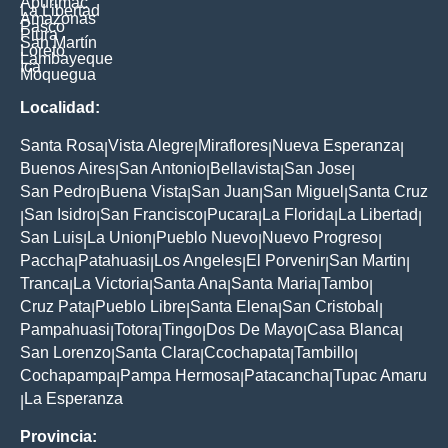
Apurimac
La Libertad
Amazonas
Pasco
Piura
San Martín
Loreto
Lambayeque
Ica
Moquegua
Localidad:
Santa Rosa
Vista Alegre
Miraflores
Nueva Esperanza
|
|
|
|
Buenos Aires
San Antonio
Bellavista
San Jose
|
|
|
|
San Pedro
Buena Vista
San Juan
San Miguel
Santa Cruz
|
|
|
|
San Isidro
San Francisco
Pucara
La Florida
La Libertad
|
|
|
|
|
|
San Luis
La Union
Pueblo Nuevo
Nuevo Progreso
|
|
|
|
Paccha
Patahuasi
Los Angeles
El Porvenir
San Martin
|
|
|
|
|
Tranca
La Victoria
Santa Ana
Santa Maria
Tambo
|
|
|
|
|
Cruz Pata
Pueblo Libre
Santa Elena
San Cristobal
|
|
|
|
Pampahuasi
Totora
Tingo
Dos De Mayo
Casa Blanca
|
|
|
|
|
San Lorenzo
Santa Clara
Ccochapata
Tambillo
|
|
|
|
Cochapampa
Pampa Hermosa
Patacancha
Tupac Amaru
|
|
|
La Esperanza
|
Provincia: