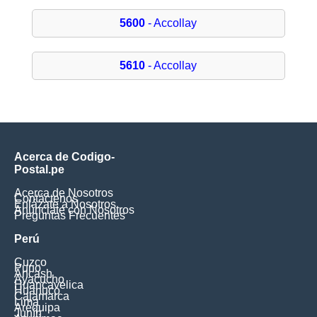
5600
- Accollay
5610
- Accollay
Acerca de Codigo-
Postal.pe
Acerca de Nosotros
Contáctenos
Enlázate a Nosotros
Anúnciate con Nosotros
Preguntas Frecuentes
Perú
Cuzco
Puno
Ancash
Ayacucho
Huancavelica
Huanuco
Cajamarca
Lima
Arequipa
Junín