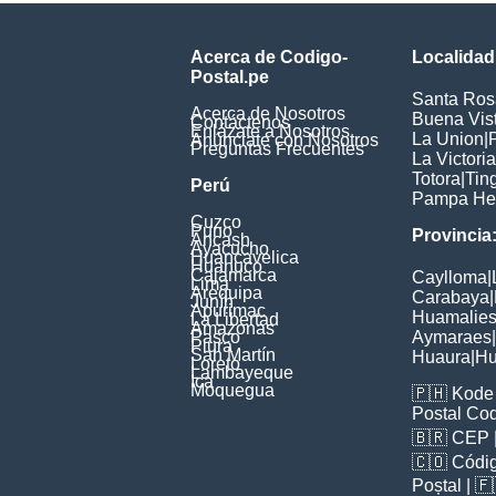
Acerca de Codigo-
Localidad
Postal.pe
Santa Ros
Acerca de Nosotros
Buena Vis
Contáctenos
Enlázate a Nosotros
La Union
|
Anúnciate con Nosotros
Preguntas Frecuentes
La Victoria
Totora
|
Tin
Perú
Pampa He
Cuzco
Puno
Provincia
Ancash
Ayacucho
Huancavelica
Huanuco
Cajamarca
Caylloma
|
Lima
Arequipa
Carabaya
|
Junín
Apurimac
Huamalie
La Libertad
Amazonas
Pasco
Aymaraes
|
Piura
San Martín
Huaura
|
Hu
Loreto
Lambayeque
Ica
Moquegua
🇵🇭
Kode 
Postal Co
🇧🇷
CEP
🇨🇴
Códig
Poștal
| 