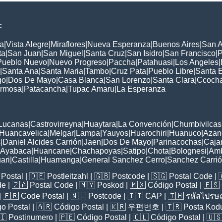
:
a
|
Vista Alegre
|
Miraflores
|
Nueva Esperanza
|
Buenos Aires
|
San A
ta
|
San Juan
|
San Miguel
|
Santa Cruz
|
San Isidro
|
San Francisco
|
P
Pueblo Nuevo
|
Nuevo Progreso
|
Paccha
|
Patahuasi
|
Los Angeles
|
|
Santa Ana
|
Santa Maria
|
Tambo
|
Cruz Pata
|
Pueblo Libre
|
Santa 
go
|
Dos De Mayo
|
Casa Blanca
|
San Lorenzo
|
Santa Clara
|
Ccoch
rmosa
|
Patacancha
|
Tupac Amaru
|
La Esperanza
:
Lucanas
|
Castrovirreyna
|
Huaytara
|
La Convención
|
Chumbivilcas
Huancavelica
|
Melgar
|
Lampa
|
Yauyos
|
Huarochiri
|
Huanuco
|
Azan
s
|
Daniel Alcides Carrión
|
Jaen
|
Dos De Mayo
|
Parinacochas
|
Caja
Ayabaca
|
Huancane
|
Chachapoyas
|
Satipo
|
Chota
|
Bolognesi
|
Am
ari
|
Castilla
|
Huamanga
|
General Sanchez Cerro
|
Sanchez Carri
Postal
| 🇩🇪
Postleitzahl
| 🇬🇧
Postcode
| 🇸🇬
Postal Code
| 
de
| 🇿🇦
Postal Code
| 🇲🇾
Poskod
| 🇲🇽
Código Postal
| 🇪🇸
| 🇫🇷
Code Postal
| 🇳🇱
Postcode
| 🇮🇹
CAP
| 🇹🇭
รหัสไปรษณ
o Postal
| 🇦🇷
Código Postal
| 🇰🇷
우편번호
| 🇹🇷
Posta Kod
🇮
Postinumero
| 🇵🇪
Código Postal
| 🇨🇱
Código Postal
| 🇺