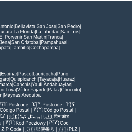
ntonio
|
Bellavista
|
San Jose
|
San Pedro
|
ucara
|
La Florida
|
La Libertad
|
San Luis
|
El Porvenir
|
San Martin
|
Tranca
|
Elena
|
San Cristobal
|
Pampahuasi
|
apata
|
Tambillo
|
Cochapampa
|
|
Espinar
|
Pasco
|
Lauricocha
|
Puno
|
garo
|
Quispicanchi
|
Tayacaja
|
Huaraz
|
marca
|
Canchis
|
Yauli
|
Andahuaylas
|
bo
|
Luya
|
Víctor Fajardo
|
Pataz
|
Chucuito
|
ón
|
Maynas
|
Arequipa
🇦🇺
Postcode
| 🇳🇿
Postcode
| 🇨🇦
Código Postal
| 🇵🇹
Código Postal
|
ีย์
| 🇵🇰
پوسٹل کوڈ
| 🇮🇳
पिन कोड
|
u
| 🇵🇱
Kod Pocztowy
| 🇷🇴
Cod

ZIP Code
| 🇯🇵
郵便番号
| 🇦🇹
PLZ
|