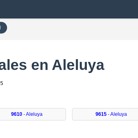
H
ales en Aleluya
15
9610
- Aleluya
9615
- Aleluya