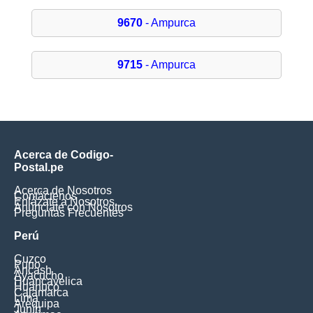
9670
- Ampurca
9715
- Ampurca
Acerca de Codigo-
Postal.pe
Acerca de Nosotros
Contáctenos
Enlázate a Nosotros
Anúnciate con Nosotros
Preguntas Frecuentes
Perú
Cuzco
Puno
Ancash
Ayacucho
Huancavelica
Huanuco
Cajamarca
Lima
Arequipa
Junín