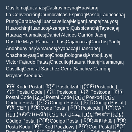
Caylloma
Lucanas
Castrovirreyna
Huaytara
|
|
|
|
La Convención
Chumbivilcas
Espinar
Pasco
Lauricocha
|
|
|
|
|
Puno
Carabaya
Huancavelica
Melgar
Lampa
Yauyos
|
|
|
|
|
|
Huarochiri
Huanuco
Azangaro
Quispicanchi
Tayacaja
|
|
|
|
|
Huaraz
Huamalies
Daniel Alcides Carrión
Jaen
|
|
|
|
Dos De Mayo
Parinacochas
Cajamarca
Canchis
Yauli
|
|
|
|
|
Andahuaylas
Aymaraes
Ayabaca
Huancane
|
|
|
|
Chachapoyas
Satipo
Chota
Bolognesi
Ambo
Luya
|
|
|
|
|
|
Víctor Fajardo
Pataz
Chucuito
Huaura
Huari
Huamanga
|
|
|
|
|
|
Castilla
General Sanchez Cerro
Sanchez Carrión
|
|
|
Maynas
Arequipa
|
🇵🇭
Kode Postal
| 🇩🇪
Postleitzahl
| 🇬🇧
Postcode
|
🇸🇬
Postal Code
| 🇦🇺
Postcode
| 🇳🇿
Postcode
| 🇨🇦
Postal Code
| 🇿🇦
Postal Code
| 🇲🇾
Poskod
| 🇲🇽
Código Postal
| 🇪🇸
Código Postal
| 🇵🇹
Código Postal
|
🇧🇷
CEP
| 🇫🇷
Code Postal
| 🇳🇱
Postcode
| 🇮🇹
CAP
| 🇹🇭
รหัสไปรษณีย์
| 🇵🇰
پوسٹل کوڈ
| 🇮🇳
पिन कोड
| 🇨🇴
Código Postal
| 🇦🇷
Código Postal
| 🇰🇷
우편번호
| 🇹🇷
Posta Kodu
| 🇵🇱
Kod Pocztowy
| 🇷🇴
Cod Poștal
| 🇫🇮