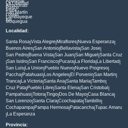
Apurimac
La Libertad
Amazonas
Pasco
Piura
San Martín
Loreto
Lambayeque
Ica
Moquegua
Localidad:
Santa Rosa
Vista Alegre
Miraflores
Nueva Esperanza
|
|
|
|
Buenos Aires
San Antonio
Bellavista
San Jose
|
|
|
|
San Pedro
Buena Vista
San Juan
San Miguel
Santa Cruz
|
|
|
|
San Isidro
San Francisco
Pucara
La Florida
La Libertad
|
|
|
|
|
|
San Luis
La Union
Pueblo Nuevo
Nuevo Progreso
|
|
|
|
Paccha
Patahuasi
Los Angeles
El Porvenir
San Martin
|
|
|
|
|
Tranca
La Victoria
Santa Ana
Santa Maria
Tambo
|
|
|
|
|
Cruz Pata
Pueblo Libre
Santa Elena
San Cristobal
|
|
|
|
Pampahuasi
Totora
Tingo
Dos De Mayo
Casa Blanca
|
|
|
|
|
San Lorenzo
Santa Clara
Ccochapata
Tambillo
|
|
|
|
Cochapampa
Pampa Hermosa
Patacancha
Tupac Amaru
|
|
|
La Esperanza
|
Provincia: