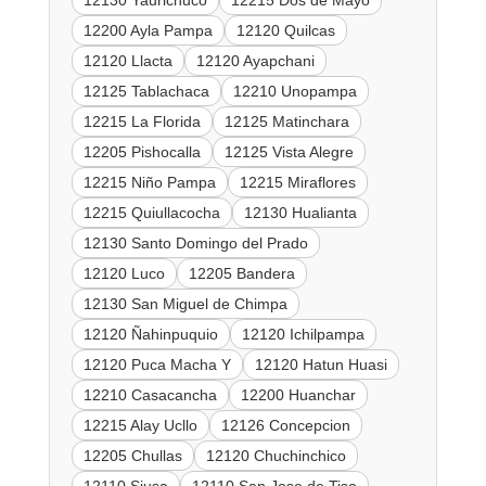
12130 Yaurichuco
12215 Dos de Mayo
12200 Ayla Pampa
12120 Quilcas
12120 Llacta
12120 Ayapchani
12125 Tablachaca
12210 Unopampa
12215 La Florida
12125 Matinchara
12205 Pishocalla
12125 Vista Alegre
12215 Niño Pampa
12215 Miraflores
12215 Quiullacocha
12130 Hualianta
12130 Santo Domingo del Prado
12120 Luco
12205 Bandera
12130 San Miguel de Chimpa
12120 Ñahinpuquio
12120 Ichilpampa
12120 Puca Macha Y
12120 Hatun Huasi
12210 Casacancha
12200 Huanchar
12215 Alay Ucllo
12126 Concepcion
12205 Chullas
12120 Chuchinchico