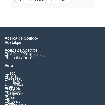
12505 San Pedro
12100 Alala
Acerca de Codigo-
Postal.pe
Acerca de Nosotros
Contáctenos
Enlázate a Nosotros
Anúnciate con Nosotros
Preguntas Frecuentes
Perú
Cuzco
Puno
Ancash
Ayacucho
Huancavelica
Huanuco
Cajamarca
Lima
Arequipa
Junín
Apurimac
La Libertad
Amazonas
Pasco
Piura
San Martín
Loreto