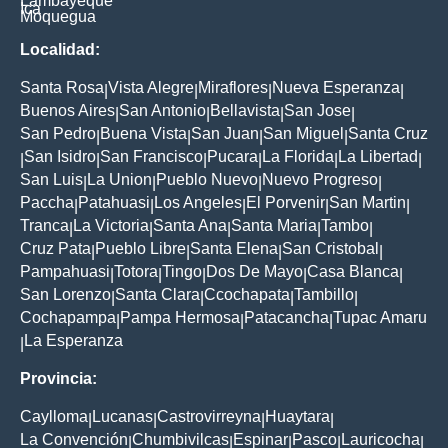
Lambayeque
Ica
Moquegua
Localidad:
Santa Rosa
Vista Alegre
Miraflores
Nueva Esperanza
|
|
|
|
Buenos Aires
San Antonio
Bellavista
San Jose
|
|
|
|
San Pedro
Buena Vista
San Juan
San Miguel
Santa Cruz
|
|
|
|
San Isidro
San Francisco
Pucara
La Florida
La Libertad
|
|
|
|
|
|
San Luis
La Union
Pueblo Nuevo
Nuevo Progreso
|
|
|
|
Paccha
Patahuasi
Los Angeles
El Porvenir
San Martin
|
|
|
|
|
Tranca
La Victoria
Santa Ana
Santa Maria
Tambo
|
|
|
|
|
Cruz Pata
Pueblo Libre
Santa Elena
San Cristobal
|
|
|
|
Pampahuasi
Totora
Tingo
Dos De Mayo
Casa Blanca
|
|
|
|
|
San Lorenzo
Santa Clara
Ccochapata
Tambillo
|
|
|
|
Cochapampa
Pampa Hermosa
Patacancha
Tupac Amaru
|
|
|
La Esperanza
|
Provincia:
Caylloma
Lucanas
Castrovirreyna
Huaytara
|
|
|
|
La Convención
Chumbivilcas
Espinar
Pasco
Lauricocha
|
|
|
|
|