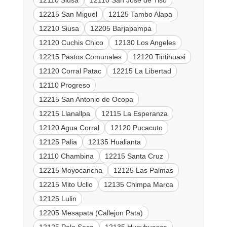
12110 Siusa
12110 San Jose de Tiso
12215 San Miguel
12125 Tambo Alapa
12210 Siusa
12205 Barjapampa
12120 Cuchis Chico
12130 Los Angeles
12215 Pastos Comunales
12120 Tintihuasi
12120 Corral Patac
12215 La Libertad
12110 Progreso
12215 San Antonio de Ocopa
12215 Llanallpa
12115 La Esperanza
12120 Agua Corral
12120 Pucacuto
12125 Palia
12135 Hualianta
12110 Chambina
12215 Santa Cruz
12215 Moyocancha
12125 Las Palmas
12215 Mito Ucllo
12135 Chimpa Marca
12125 Lulin
12205 Mesapata (Callejon Pata)