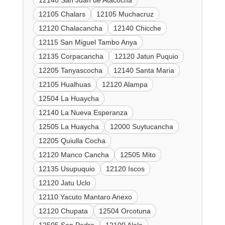
12140 San Juan de Atacocha
12105 Chalars
12105 Muchacruz
12120 Chalacancha
12140 Chicche
12115 San Miguel Tambo Anya
12135 Corpacancha
12120 Jatun Puquio
12205 Tanyascocha
12140 Santa Maria
12105 Hualhuas
12120 Alampa
12504 La Huaycha
12140 La Nueva Esperanza
12505 La Huaycha
12000 Suytucancha
12205 Quiulla Cocha
12120 Manco Cancha
12505 Mito
12135 Usupuquio
12120 Iscos
12120 Jatu Uclo
12110 Yacuto Mantaro Anexo
12120 Chupata
12504 Orcotuna