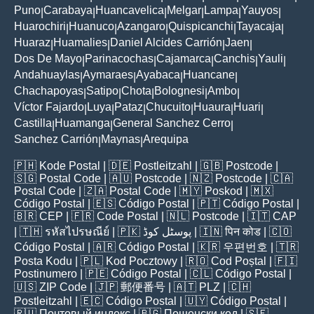
Puno
Carabaya
Huancavelica
Melgar
Lampa
Yauyos
|
|
|
|
|
|
Huarochiri
Huanuco
Azangaro
Quispicanchi
Tayacaja
|
|
|
|
|
Huaraz
Huamalies
Daniel Alcides Carrión
Jaen
|
|
|
|
Dos De Mayo
Parinacochas
Cajamarca
Canchis
Yauli
|
|
|
|
|
Andahuaylas
Aymaraes
Ayabaca
Huancane
|
|
|
|
Chachapoyas
Satipo
Chota
Bolognesi
Ambo
|
|
|
|
|
Víctor Fajardo
Luya
Pataz
Chucuito
Huaura
Huari
|
|
|
|
|
|
Castilla
Huamanga
General Sanchez Cerro
|
|
|
Sanchez Carrión
Maynas
Arequipa
|
|
🇵🇭
Kode Postal
| 🇩🇪
Postleitzahl
| 🇬🇧
Postcode
|
🇸🇬
Postal Code
| 🇦🇺
Postcode
| 🇳🇿
Postcode
| 🇨🇦
Postal Code
| 🇿🇦
Postal Code
| 🇲🇾
Poskod
| 🇲🇽
Código Postal
| 🇪🇸
Código Postal
| 🇵🇹
Código Postal
|
🇧🇷
CEP
| 🇫🇷
Code Postal
| 🇳🇱
Postcode
| 🇮🇹
CAP
| 🇹🇭
รหัสไปรษณีย์
| 🇵🇰
پوسٹل کوڈ
| 🇮🇳
पिन कोड
| 🇨🇴
Código Postal
| 🇦🇷
Código Postal
| 🇰🇷
우편번호
| 🇹🇷
Posta Kodu
| 🇵🇱
Kod Pocztowy
| 🇷🇴
Cod Poștal
| 🇫🇮
Postinumero
| 🇵🇪
Código Postal
| 🇨🇱
Código Postal
|
🇺🇸
ZIP Code
| 🇯🇵
郵便番号
| 🇦🇹
PLZ
| 🇨🇭
Postleitzahl
| 🇪🇨
Código Postal
| 🇺🇾
Código Postal
|
🇷🇺
Почтовый индекс
| 🇧🇬
Пощенски код
| 🇸🇪