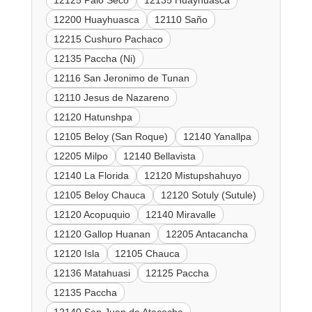
12125 Palo Seco
12135 Huayhuasca
12200 Huayhuasca
12110 Saño
12215 Cushuro Pachaco
12135 Paccha (Ni)
12116 San Jeronimo de Tunan
12110 Jesus de Nazareno
12120 Hatunshpa
12105 Beloy (San Roque)
12140 Yanallpa
12205 Milpo
12140 Bellavista
12140 La Florida
12120 Mistupshahuyo
12105 Beloy Chauca
12120 Sotuly (Sutule)
12120 Acopuquio
12140 Miravalle
12120 Gallop Huanan
12205 Antacancha
12120 Isla
12105 Chauca
12136 Matahuasi
12125 Paccha
12135 Paccha