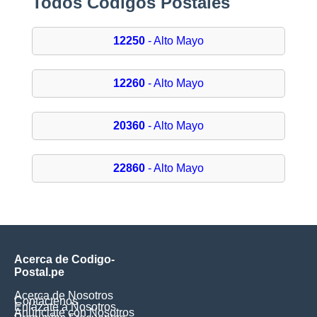
Todos Códigos Postales
12250
- Alto Mayo
12260
- Alto Mayo
20360
- Alto Mayo
22860
- Alto Mayo
Acerca de Codigo-
Postal.pe
Acerca de Nosotros
Contáctenos
Enlázate a Nosotros
Anúnciate con Nosotros