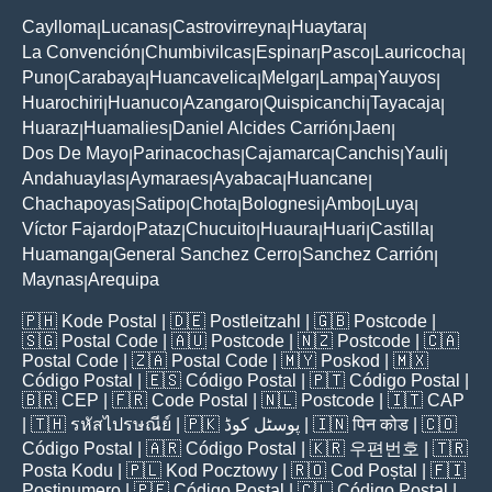
Caylloma
Lucanas
Castrovirreyna
Huaytara
|
|
|
|
La Convención
Chumbivilcas
Espinar
Pasco
Lauricocha
|
|
|
|
|
Puno
Carabaya
Huancavelica
Melgar
Lampa
Yauyos
|
|
|
|
|
|
Huarochiri
Huanuco
Azangaro
Quispicanchi
Tayacaja
|
|
|
|
|
Huaraz
Huamalies
Daniel Alcides Carrión
Jaen
|
|
|
|
Dos De Mayo
Parinacochas
Cajamarca
Canchis
Yauli
|
|
|
|
|
Andahuaylas
Aymaraes
Ayabaca
Huancane
|
|
|
|
Chachapoyas
Satipo
Chota
Bolognesi
Ambo
Luya
|
|
|
|
|
|
Víctor Fajardo
Pataz
Chucuito
Huaura
Huari
Castilla
|
|
|
|
|
|
Huamanga
General Sanchez Cerro
Sanchez Carrión
|
|
|
Maynas
Arequipa
|
🇵🇭
Kode Postal
| 🇩🇪
Postleitzahl
| 🇬🇧
Postcode
|
🇸🇬
Postal Code
| 🇦🇺
Postcode
| 🇳🇿
Postcode
| 🇨🇦
Postal Code
| 🇿🇦
Postal Code
| 🇲🇾
Poskod
| 🇲🇽
Código Postal
| 🇪🇸
Código Postal
| 🇵🇹
Código Postal
|
🇧🇷
CEP
| 🇫🇷
Code Postal
| 🇳🇱
Postcode
| 🇮🇹
CAP
| 🇹🇭
รหัสไปรษณีย์
| 🇵🇰
پوسٹل کوڈ
| 🇮🇳
पिन कोड
| 🇨🇴
Código Postal
| 🇦🇷
Código Postal
| 🇰🇷
우편번호
| 🇹🇷
Posta Kodu
| 🇵🇱
Kod Pocztowy
| 🇷🇴
Cod Poștal
| 🇫🇮
Postinumero
| 🇵🇪
Código Postal
| 🇨🇱
Código Postal
|