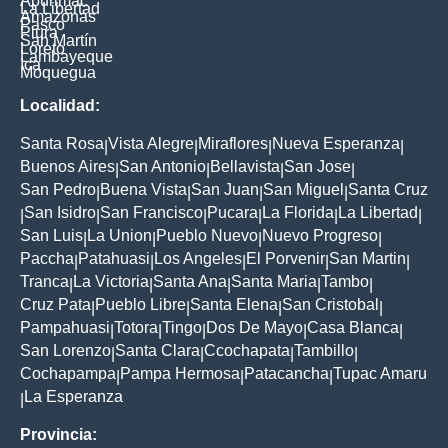
Apurimac
La Libertad
Amazonas
Pasco
Piura
San Martín
Loreto
Lambayeque
Ica
Moquegua
Localidad:
Santa Rosa
Vista Alegre
Miraflores
Nueva Esperanza
|
|
|
|
Buenos Aires
San Antonio
Bellavista
San Jose
|
|
|
|
San Pedro
Buena Vista
San Juan
San Miguel
Santa Cruz
|
|
|
|
San Isidro
San Francisco
Pucara
La Florida
La Libertad
|
|
|
|
|
|
San Luis
La Union
Pueblo Nuevo
Nuevo Progreso
|
|
|
|
Paccha
Patahuasi
Los Angeles
El Porvenir
San Martin
|
|
|
|
|
Tranca
La Victoria
Santa Ana
Santa Maria
Tambo
|
|
|
|
|
Cruz Pata
Pueblo Libre
Santa Elena
San Cristobal
|
|
|
|
Pampahuasi
Totora
Tingo
Dos De Mayo
Casa Blanca
|
|
|
|
|
San Lorenzo
Santa Clara
Ccochapata
Tambillo
|
|
|
|
Cochapampa
Pampa Hermosa
Patacancha
Tupac Amaru
|
|
|
La Esperanza
|
Provincia: