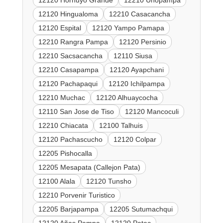
12120 Hornuyo Grande
12210 Unopampa
12120 Hingualoma
12210 Casacancha
12120 Espital
12120 Yampo Pamapa
12210 Rangra Pampa
12120 Persinio
12210 Sacsacancha
12110 Siusa
12210 Casapampa
12120 Ayapchani
12120 Pachapaqui
12120 Ichilpampa
12210 Muchac
12120 Alhuaycocha
12110 San Jose de Tiso
12120 Mancoculi
12210 Chiacata
12100 Talhuis
12120 Pachascucho
12120 Colpar
12205 Pishocalla
12205 Mesapata (Callejon Pata)
12100 Alala
12120 Tunsho
12210 Porvenir Turistico
12205 Barjapampa
12205 Sutumachqui