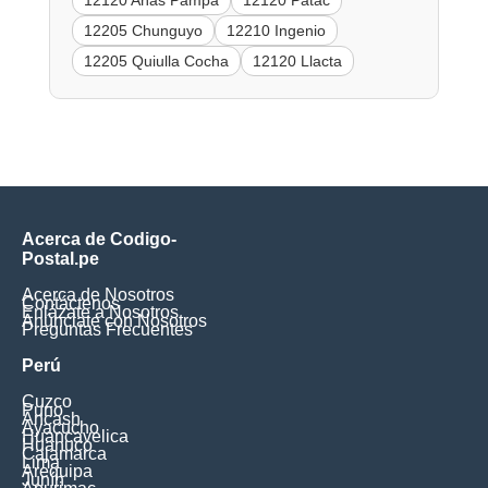
12120 Añas Pampa
12120 Patac
12205 Chunguyo
12210 Ingenio
12205 Quiulla Cocha
12120 Llacta
Acerca de Codigo-
Postal.pe
Acerca de Nosotros
Contáctenos
Enlázate a Nosotros
Anúnciate con Nosotros
Preguntas Frecuentes
Perú
Cuzco
Puno
Ancash
Ayacucho
Huancavelica
Huanuco
Cajamarca
Lima
Arequipa
Junín