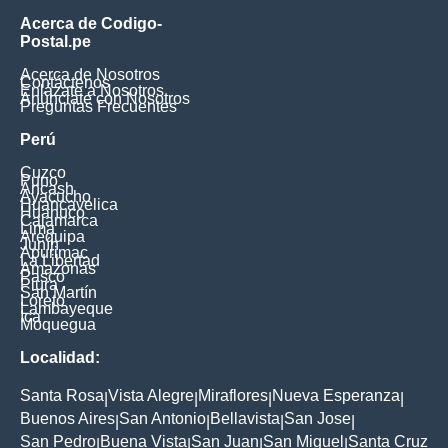
Acerca de Codigo-
Postal.pe
Acerca de Nosotros
Contáctenos
Enlázate a Nosotros
Anúnciate con Nosotros
Preguntas Frecuentes
Perú
Cuzco
Puno
Ancash
Ayacucho
Huancavelica
Huanuco
Cajamarca
Lima
Arequipa
Junín
Apurimac
La Libertad
Amazonas
Pasco
Piura
San Martín
Loreto
Lambayeque
Ica
Moquegua
Localidad:
Santa Rosa
Vista Alegre
Miraflores
Nueva Esperanza
|
|
|
|
Buenos Aires
San Antonio
Bellavista
San Jose
|
|
|
|
San Pedro
Buena Vista
San Juan
San Miguel
Santa Cruz
|
|
|
|