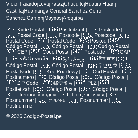
Víctor Fajardo
Luya
Pataz
Chucuito
Huaura
Huari
|
|
|
|
|
|
Castilla
Huamanga
General Sanchez Cerro
|
|
|
Sanchez Carrión
Maynas
Arequipa
|
|
🇵🇭
Kode Postal
| 🇩🇪
Postleitzahl
| 🇬🇧
Postcode
|
🇸🇬
Postal Code
| 🇦🇺
Postcode
| 🇳🇿
Postcode
| 🇨🇦
Postal Code
| 🇿🇦
Postal Code
| 🇲🇾
Poskod
| 🇲🇽
Código Postal
| 🇪🇸
Código Postal
| 🇵🇹
Código Postal
|
🇧🇷
CEP
| 🇫🇷
Code Postal
| 🇳🇱
Postcode
| 🇮🇹
CAP
| 🇹🇭
รหัสไปรษณีย์
| 🇵🇰
پوسٹل کوڈ
| 🇮🇳
पिन कोड
| 🇨🇴
Código Postal
| 🇦🇷
Código Postal
| 🇰🇷
우편번호
| 🇹🇷
Posta Kodu
| 🇵🇱
Kod Pocztowy
| 🇷🇴
Cod Poștal
| 🇫🇮
Postinumero
| 🇵🇪
Código Postal
| 🇨🇱
Código Postal
|
🇺🇸
ZIP Code
| 🇯🇵
郵便番号
| 🇦🇹
PLZ
| 🇨🇭
Postleitzahl
| 🇪🇨
Código Postal
| 🇺🇾
Código Postal
|
🇷🇺
Почтовый индекс
| 🇧🇬
Пощенски код
| 🇸🇪
Postnummer
| 🇧🇩
পোস্টকোড
| 🇩🇰
Postnummer
| 🇳🇴
Postnummer
© 2026 Codigo-Postal.pe