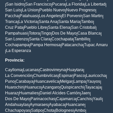
San Isidro
San Francisco
Pucara
La Florida
La Libertad
|
|
|
|
|
|
San Luis
La Union
Pueblo Nuevo
Nuevo Progreso
|
|
|
|
Paccha
Patahuasi
Los Angeles
El Porvenir
San Martin
|
|
|
|
|
Tranca
La Victoria
Santa Ana
Santa Maria
Tambo
|
|
|
|
|
Cruz Pata
Pueblo Libre
Santa Elena
San Cristobal
|
|
|
|
Pampahuasi
Totora
Tingo
Dos De Mayo
Casa Blanca
|
|
|
|
|
San Lorenzo
Santa Clara
Ccochapata
Tambillo
|
|
|
|
Cochapampa
Pampa Hermosa
Patacancha
Tupac Amaru
|
|
|
La Esperanza
|
Provincia:
Caylloma
Lucanas
Castrovirreyna
Huaytara
|
|
|
|
La Convención
Chumbivilcas
Espinar
Pasco
Lauricocha
|
|
|
|
|
Puno
Carabaya
Huancavelica
Melgar
Lampa
Yauyos
|
|
|
|
|
|
Huarochiri
Huanuco
Azangaro
Quispicanchi
Tayacaja
|
|
|
|
|
Huaraz
Huamalies
Daniel Alcides Carrión
Jaen
|
|
|
|
Dos De Mayo
Parinacochas
Cajamarca
Canchis
Yauli
|
|
|
|
|
Andahuaylas
Aymaraes
Ayabaca
Huancane
|
|
|
|
Chachapoyas
Satipo
Chota
Bolognesi
Ambo
|
|
|
|
|