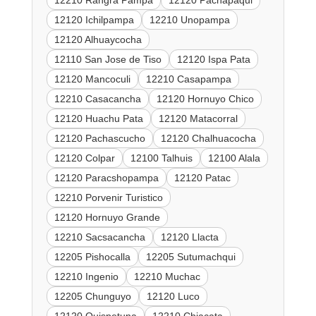
12210 Rangra Pampa
12120 Pachapaqui
12120 Ichilpampa
12210 Unopampa
12120 Alhuaycocha
12110 San Jose de Tiso
12120 Ispa Pata
12120 Mancoculi
12210 Casapampa
12210 Casacancha
12120 Hornuyo Chico
12120 Huachu Pata
12120 Matacorral
12120 Pachascucho
12120 Chalhuacocha
12120 Colpar
12100 Talhuis
12100 Alala
12120 Paracshopampa
12120 Patac
12210 Porvenir Turistico
12120 Hornuyo Grande
12210 Sacsacancha
12120 Llacta
12205 Pishocalla
12205 Sutumachqui
12210 Ingenio
12210 Muchac
12205 Chunguyo
12120 Luco