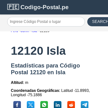
🇵🇪 Codigo-Postal.pe
SEARC
Ingrese Código Postal o lugar
Perú
Junín
Isla
12120
12120 Isla
Estadísticas para Código
Postal 12120 en Isla
Altitud:
m
Coordenadas Geográficas:
Latitud -11.8993,
Longitud -75.1886