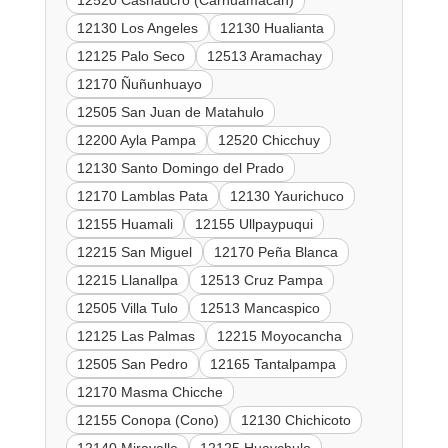
12520 Cashaucro (Carhuamacan)
12130 Los Angeles
12130 Hualianta
12125 Palo Seco
12513 Aramachay
12170 Ñuñunhuayo
12505 San Juan de Matahulo
12200 Ayla Pampa
12520 Chicchuy
12130 Santo Domingo del Prado
12170 Lamblas Pata
12130 Yaurichuco
12155 Huamali
12155 Ullpaypuqui
12215 San Miguel
12170 Peña Blanca
12215 Llanallpa
12513 Cruz Pampa
12505 Villa Tulo
12513 Mancaspico
12125 Las Palmas
12215 Moyocancha
12505 San Pedro
12165 Tantalpampa
12170 Masma Chicche
12155 Conopa (Cono)
12130 Chichicoto