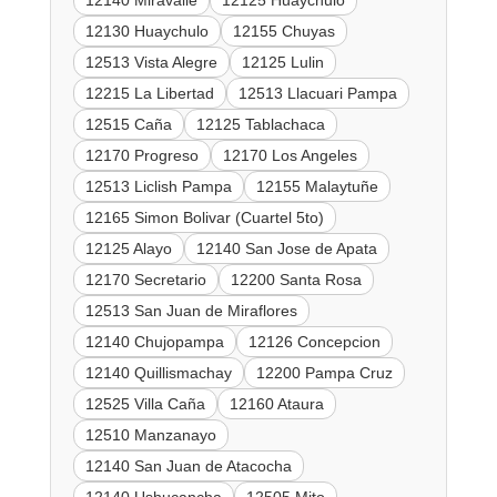
12140 Miravalle
12125 Huaychulo
12130 Huaychulo
12155 Chuyas
12513 Vista Alegre
12125 Lulin
12215 La Libertad
12513 Llacuari Pampa
12515 Caña
12125 Tablachaca
12170 Progreso
12170 Los Angeles
12513 Liclish Pampa
12155 Malaytuñe
12165 Simon Bolivar (Cuartel 5to)
12125 Alayo
12140 San Jose de Apata
12170 Secretario
12200 Santa Rosa
12513 San Juan de Miraflores
12140 Chujopampa
12126 Concepcion
12140 Quillismachay
12200 Pampa Cruz
12525 Villa Caña
12160 Ataura
12510 Manzanayo
12140 San Juan de Atacocha