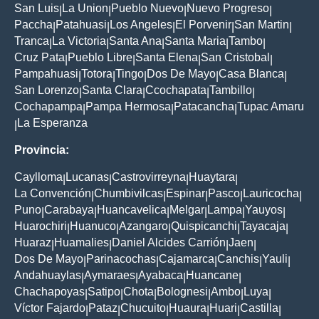
San Luis
La Union
Pueblo Nuevo
Nuevo Progreso
|
|
|
|
Paccha
Patahuasi
Los Angeles
El Porvenir
San Martin
|
|
|
|
|
Tranca
La Victoria
Santa Ana
Santa Maria
Tambo
|
|
|
|
|
Cruz Pata
Pueblo Libre
Santa Elena
San Cristobal
|
|
|
|
Pampahuasi
Totora
Tingo
Dos De Mayo
Casa Blanca
|
|
|
|
|
San Lorenzo
Santa Clara
Ccochapata
Tambillo
|
|
|
|
Cochapampa
Pampa Hermosa
Patacancha
Tupac Amaru
|
|
|
La Esperanza
|
Provincia:
Caylloma
Lucanas
Castrovirreyna
Huaytara
|
|
|
|
La Convención
Chumbivilcas
Espinar
Pasco
Lauricocha
|
|
|
|
|
Puno
Carabaya
Huancavelica
Melgar
Lampa
Yauyos
|
|
|
|
|
|
Huarochiri
Huanuco
Azangaro
Quispicanchi
Tayacaja
|
|
|
|
|
Huaraz
Huamalies
Daniel Alcides Carrión
Jaen
|
|
|
|
Dos De Mayo
Parinacochas
Cajamarca
Canchis
Yauli
|
|
|
|
|
Andahuaylas
Aymaraes
Ayabaca
Huancane
|
|
|
|
Chachapoyas
Satipo
Chota
Bolognesi
Ambo
Luya
|
|
|
|
|
|
Víctor Fajardo
Pataz
Chucuito
Huaura
Huari
Castilla
|
|
|
|
|
|