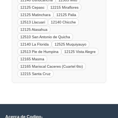
12140 Ushucancha
12505 Mito
12125 Cepasc
12215 Miraflores
12125 Matinchara
12125 Palia
12513 Llacuari
12140 Chicche
12125 Atasahua
12510 San Antonio de Quicha
12140 La Florida
12525 Muquiyauyo
12513 Pie de Humpina
12125 Vista Alegre
12165 Masma
12165 Mariscal Caceres (Cuartel 6to)
12215 Santa Cruz
Acerca de Codigo-