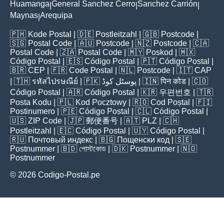
Huamanga
General Sanchez Cerro
Sanchez Carrión
|
|
|
Maynas
Arequipa
|
🇵🇭
Kode Postal
| 🇩🇪
Postleitzahl
| 🇬🇧
Postcode
|
🇸🇬
Postal Code
| 🇦🇺
Postcode
| 🇳🇿
Postcode
| 🇨🇦
Postal Code
| 🇿🇦
Postal Code
| 🇲🇾
Poskod
| 🇲🇽
Código Postal
| 🇪🇸
Código Postal
| 🇵🇹
Código Postal
|
🇧🇷
CEP
| 🇫🇷
Code Postal
| 🇳🇱
Postcode
| 🇮🇹
CAP
| 🇹🇭
รหัสไปรษณีย์
| 🇵🇰
پوسٹل کوڈ
| 🇮🇳
पिन कोड
| 🇨🇴
Código Postal
| 🇦🇷
Código Postal
| 🇰🇷
우편번호
| 🇹🇷
Posta Kodu
| 🇵🇱
Kod Pocztowy
| 🇷🇴
Cod Poștal
| 🇫🇮
Postinumero
| 🇵🇪
Código Postal
| 🇨🇱
Código Postal
|
🇺🇸
ZIP Code
| 🇯🇵
郵便番号
| 🇦🇹
PLZ
| 🇨🇭
Postleitzahl
| 🇪🇨
Código Postal
| 🇺🇾
Código Postal
|
🇷🇺
Почтовый индекс
| 🇧🇬
Пощенски код
| 🇸🇪
Postnummer
| 🇧🇩
পোস্টকোড
| 🇩🇰
Postnummer
| 🇳🇴
Postnummer
© 2026 Codigo-Postal.pe