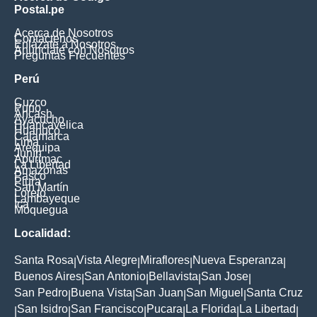
Postal.pe
Acerca de Nosotros
Contáctenos
Enlázate a Nosotros
Anúnciate con Nosotros
Preguntas Frecuentes
Perú
Cuzco
Puno
Ancash
Ayacucho
Huancavelica
Huanuco
Cajamarca
Lima
Arequipa
Junín
Apurimac
La Libertad
Amazonas
Pasco
Piura
San Martín
Loreto
Lambayeque
Ica
Moquegua
Localidad:
Santa Rosa
Vista Alegre
Miraflores
Nueva Esperanza
|
|
|
|
Buenos Aires
San Antonio
Bellavista
San Jose
|
|
|
|
San Pedro
Buena Vista
San Juan
San Miguel
Santa Cruz
|
|
|
|
San Isidro
San Francisco
Pucara
La Florida
La Libertad
|
|
|
|
|
|