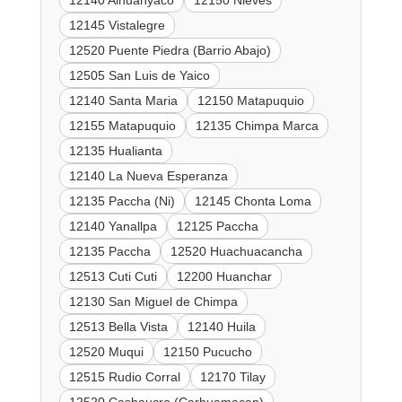
12140 Alhuanyaco
12150 Nieves
12145 Vistalegre
12520 Puente Piedra (Barrio Abajo)
12505 San Luis de Yaico
12140 Santa Maria
12150 Matapuquio
12155 Matapuquio
12135 Chimpa Marca
12135 Hualianta
12140 La Nueva Esperanza
12135 Paccha (Ni)
12145 Chonta Loma
12140 Yanallpa
12125 Paccha
12135 Paccha
12520 Huachuacancha
12513 Cuti Cuti
12200 Huanchar
12130 San Miguel de Chimpa
12513 Bella Vista
12140 Huila
12520 Muqui
12150 Pucucho
12515 Rudio Corral
12170 Tilay