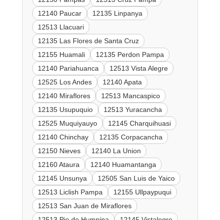
12140 Paucar
12135 Linpanya
12513 Llacuari
12135 Las Flores de Santa Cruz
12155 Huamali
12135 Perdon Pampa
12140 Pariahuanca
12513 Vista Alegre
12525 Los Andes
12140 Apata
12140 Miraflores
12513 Mancaspico
12135 Usupuquio
12513 Yuracancha
12525 Muquiyauyo
12145 Charquihuasi
12140 Chinchay
12135 Corpacancha
12150 Nieves
12140 La Union
12160 Ataura
12140 Huamantanga
12145 Unsunya
12505 San Luis de Yaico
12513 Liclish Pampa
12155 Ullpaypuqui
12513 San Juan de Miraflores
12513 Pie de Humpina
12145 Vistalegre