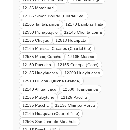
12136 Matahuasi
12165 Simon Bolivar (Cuartel 5to)
12165 Tantalpampa
12170 Lamblas Pata
12530 Pichapuquio
12145 Chonta Loma
12155 Chuyas
12513 Huaripata
12165 Mariscal Caceres (Cuartel 6to)
12585 Masaj Cancha
12165 Masma
12150 Pucucho
12155 Conopa (Cono)
12135 Huayhuasca
12200 Huayhuasca
12510 Quicha (Quicha Grande)
12140 Alhuanyaco
12530 Huaripampa
12155 Malaytuñe
12125 Paccha
12135 Paccha
12135 Chimpa Marca
12165 Huaquian (Cuartel 7mo)
12505 San Juan de Matahulo
12135 Paccha (Ni)