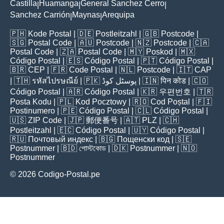
Castilla
Huamanga
General Sanchez Cerro
|
|
|
Sanchez Carrión
Maynas
Arequipa
|
|
🇵🇭
Kode Postal
| 🇩🇪
Postleitzahl
| 🇬🇧
Postcode
|
🇸🇬
Postal Code
| 🇦🇺
Postcode
| 🇳🇿
Postcode
| 🇨🇦
Postal Code
| 🇿🇦
Postal Code
| 🇲🇾
Poskod
| 🇲🇽
Código Postal
| 🇪🇸
Código Postal
| 🇵🇹
Código Postal
|
🇧🇷
CEP
| 🇫🇷
Code Postal
| 🇳🇱
Postcode
| 🇮🇹
CAP
| 🇹🇭
รหัสไปรษณีย์
| 🇵🇰
پوسٹل کوڈ
| 🇮🇳
पिन कोड
| 🇨🇴
Código Postal
| 🇦🇷
Código Postal
| 🇰🇷
우편번호
| 🇹🇷
Posta Kodu
| 🇵🇱
Kod Pocztowy
| 🇷🇴
Cod Poștal
| 🇫🇮
Postinumero
| 🇵🇪
Código Postal
| 🇨🇱
Código Postal
|
🇺🇸
ZIP Code
| 🇯🇵
郵便番号
| 🇦🇹
PLZ
| 🇨🇭
Postleitzahl
| 🇪🇨
Código Postal
| 🇺🇾
Código Postal
|
🇷🇺
Почтовый индекс
| 🇧🇬
Пощенски код
| 🇸🇪
Postnummer
| 🇧🇩
পোস্টকোড
| 🇩🇰
Postnummer
| 🇳🇴
Postnummer
© 2026 Codigo-Postal.pe