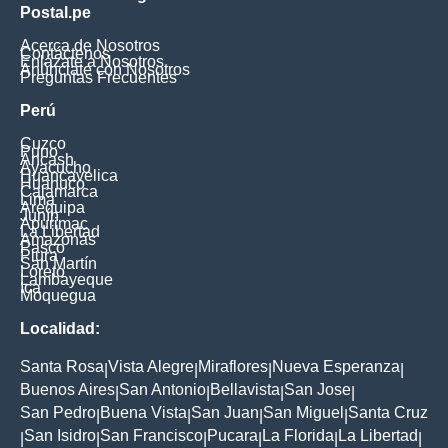
Postal.pe
Acerca de Nosotros
Contáctenos
Enlázate a Nosotros
Anúnciate con Nosotros
Preguntas Frecuentes
Perú
Cuzco
Puno
Ancash
Ayacucho
Huancavelica
Huanuco
Cajamarca
Lima
Arequipa
Junín
Apurimac
La Libertad
Amazonas
Pasco
Piura
San Martín
Loreto
Lambayeque
Ica
Moquegua
Localidad:
Santa Rosa
Vista Alegre
Miraflores
Nueva Esperanza
|
|
|
|
Buenos Aires
San Antonio
Bellavista
San Jose
|
|
|
|
San Pedro
Buena Vista
San Juan
San Miguel
Santa Cruz
|
|
|
|
San Isidro
San Francisco
Pucara
La Florida
La Libertad
|
|
|
|
|
|