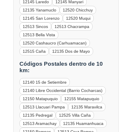
12145 Laredo
12145 Manyari
12135 Yanamuclo
12520 Chicchuy
12145 San Lorenzo
12520 Muqui
12513 Sincos
12513 Chacrampa
12513 Bella Vista
12520 Cashaucro (Carhuamacan)
12515 Caña
12135 Dos de Mayo
Códigos Postales dentro de 10
km:
12140 15 de Setiembre
12140 Libre Occidental (Barrio Cocharcas)
12150 Matapuquio
12155 Matapuquio
12513 Llacuari Pampa
12135 Maravilca
12135 Pedregal
12525 Villa Caña
12513 Aramachay
12135 Huamanhuaca
12150 Pampas
12513 Cruz Pampa