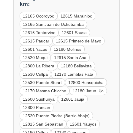
km:
12165 Ocoroyoc
12615 Marainioc
12165 San Juan de Uchubamba
12615 Tantarvioc
12601 Sausa
12615 Paucar
12615 Primero de Mayo
12601 Yacus
12180 Molinos
12520 Muqui
12615 Santa Ana
12800 La Ribera
12180 Bellavista
12530 Cullpa
12170 Lamblas Pata
12530 Puente Stuart
12800 Huasquicha
12170 Masma Chicche
12180 Jatun Ujo
12600 Sushunya
12601 Jauja
12800 Pancan
12520 Puente Piedra (Barrio Abajo)
12815 San Sebastian
12601 Yauyos
12180 Collpa
12180 Cuncayoc