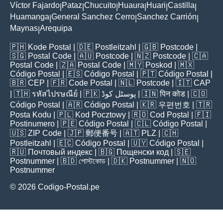
Víctor Fajardo
Pataz
Chucuito
Huaura
Huari
Castilla
|
|
|
|
|
|
Huamanga
General Sanchez Cerro
Sanchez Carrión
|
|
|
Maynas
Arequipa
|
🇵🇭
Kode Postal
| 🇩🇪
Postleitzahl
| 🇬🇧
Postcode
|
🇸🇬
Postal Code
| 🇦🇺
Postcode
| 🇳🇿
Postcode
| 🇨🇦
Postal Code
| 🇿🇦
Postal Code
| 🇲🇾
Poskod
| 🇲🇽
Código Postal
| 🇪🇸
Código Postal
| 🇵🇹
Código Postal
|
🇧🇷
CEP
| 🇫🇷
Code Postal
| 🇳🇱
Postcode
| 🇮🇹
CAP
| 🇹🇭
รหัสไปรษณีย์
| 🇵🇰
پوسٹل کوڈ
| 🇮🇳
पिन कोड
| 🇨🇴
Código Postal
| 🇦🇷
Código Postal
| 🇰🇷
우편번호
| 🇹🇷
Posta Kodu
| 🇵🇱
Kod Pocztowy
| 🇷🇴
Cod Poștal
| 🇫🇮
Postinumero
| 🇵🇪
Código Postal
| 🇨🇱
Código Postal
|
🇺🇸
ZIP Code
| 🇯🇵
郵便番号
| 🇦🇹
PLZ
| 🇨🇭
Postleitzahl
| 🇪🇨
Código Postal
| 🇺🇾
Código Postal
|
🇷🇺
Почтовый индекс
| 🇧🇬
Пощенски код
| 🇸🇪
Postnummer
| 🇧🇩
পোস্টকোড
| 🇩🇰
Postnummer
| 🇳🇴
Postnummer
© 2026 Codigo-Postal.pe