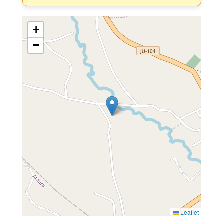
+
−
Leaflet