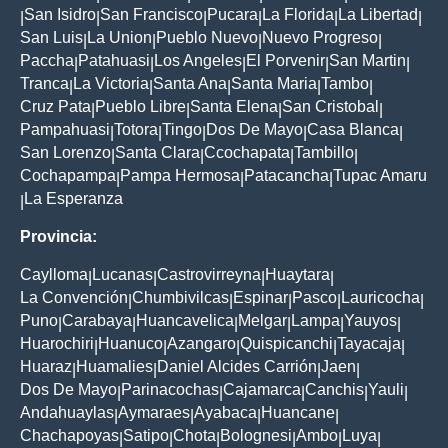
San Isidro
San Francisco
Pucara
La Florida
La Libertad
|
|
|
|
|
|
San Luis
La Union
Pueblo Nuevo
Nuevo Progreso
|
|
|
|
Paccha
Patahuasi
Los Angeles
El Porvenir
San Martin
|
|
|
|
|
Tranca
La Victoria
Santa Ana
Santa Maria
Tambo
|
|
|
|
|
Cruz Pata
Pueblo Libre
Santa Elena
San Cristobal
|
|
|
|
Pampahuasi
Totora
Tingo
Dos De Mayo
Casa Blanca
|
|
|
|
|
San Lorenzo
Santa Clara
Ccochapata
Tambillo
|
|
|
|
Cochapampa
Pampa Hermosa
Patacancha
Tupac Amaru
|
|
|
La Esperanza
|
Provincia:
Caylloma
Lucanas
Castrovirreyna
Huaytara
|
|
|
|
La Convención
Chumbivilcas
Espinar
Pasco
Lauricocha
|
|
|
|
|
Puno
Carabaya
Huancavelica
Melgar
Lampa
Yauyos
|
|
|
|
|
|
Huarochiri
Huanuco
Azangaro
Quispicanchi
Tayacaja
|
|
|
|
|
Huaraz
Huamalies
Daniel Alcides Carrión
Jaen
|
|
|
|
Dos De Mayo
Parinacochas
Cajamarca
Canchis
Yauli
|
|
|
|
|
Andahuaylas
Aymaraes
Ayabaca
Huancane
|
|
|
|
Chachapoyas
Satipo
Chota
Bolognesi
Ambo
Luya
|
|
|
|
|
|