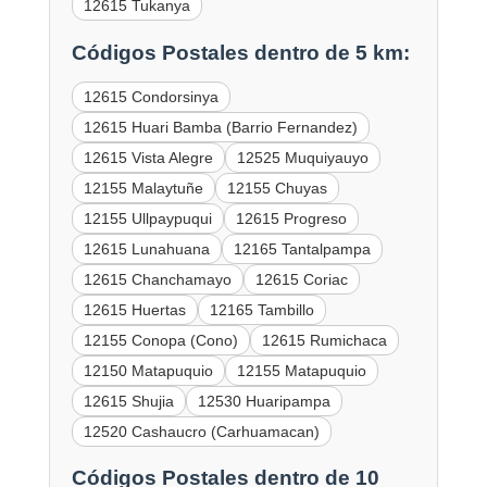
12615 Tukanya
Códigos Postales dentro de 5 km:
12615 Condorsinya
12615 Huari Bamba (Barrio Fernandez)
12615 Vista Alegre
12525 Muquiyauyo
12155 Malaytuñe
12155 Chuyas
12155 Ullpaypuqui
12615 Progreso
12615 Lunahuana
12165 Tantalpampa
12615 Chanchamayo
12615 Coriac
12615 Huertas
12165 Tambillo
12155 Conopa (Cono)
12615 Rumichaca
12150 Matapuquio
12155 Matapuquio
12615 Shujia
12530 Huaripampa
12520 Cashaucro (Carhuamacan)
Códigos Postales dentro de 10