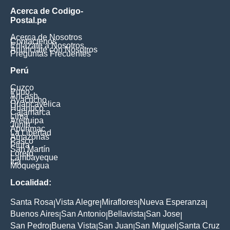
Acerca de Codigo-
Postal.pe
Acerca de Nosotros
Contáctenos
Enlázate a Nosotros
Anúnciate con Nosotros
Preguntas Frecuentes
Perú
Cuzco
Puno
Ancash
Ayacucho
Huancavelica
Huanuco
Cajamarca
Lima
Arequipa
Junín
Apurimac
La Libertad
Amazonas
Pasco
Piura
San Martín
Loreto
Lambayeque
Ica
Moquegua
Localidad:
Santa Rosa
Vista Alegre
Miraflores
Nueva Esperanza
|
|
|
|
Buenos Aires
San Antonio
Bellavista
San Jose
|
|
|
|
San Pedro
Buena Vista
San Juan
San Miguel
Santa Cruz
|
|
|
|