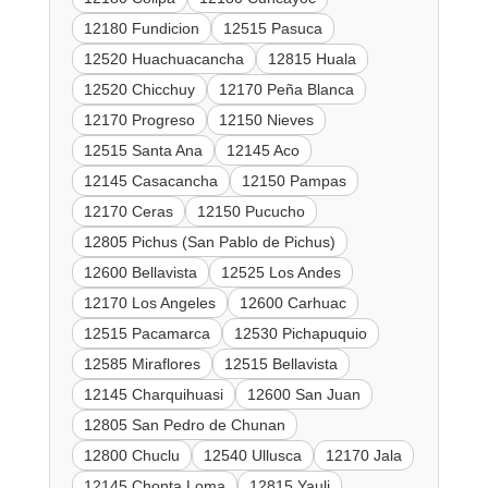
12180 Fundicion
12515 Pasuca
12520 Huachuacancha
12815 Huala
12520 Chicchuy
12170 Peña Blanca
12170 Progreso
12150 Nieves
12515 Santa Ana
12145 Aco
12145 Casacancha
12150 Pampas
12170 Ceras
12150 Pucucho
12805 Pichus (San Pablo de Pichus)
12600 Bellavista
12525 Los Andes
12170 Los Angeles
12600 Carhuac
12515 Pacamarca
12530 Pichapuquio
12585 Miraflores
12515 Bellavista
12145 Charquihuasi
12600 San Juan
12805 San Pedro de Chunan
12800 Chuclu
12540 Ullusca
12170 Jala
12145 Chonta Loma
12815 Yauli