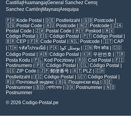
Castilla
Huamanga
General Sanchez Cerro
|
|
|
Sanchez Carrión
Maynas
Arequipa
|
|
🇵🇭
Kode Postal
| 🇩🇪
Postleitzahl
| 🇬🇧
Postcode
|
🇸🇬
Postal Code
| 🇦🇺
Postcode
| 🇳🇿
Postcode
| 🇨🇦
Postal Code
| 🇿🇦
Postal Code
| 🇲🇾
Poskod
| 🇲🇽
Código Postal
| 🇪🇸
Código Postal
| 🇵🇹
Código Postal
|
🇧🇷
CEP
| 🇫🇷
Code Postal
| 🇳🇱
Postcode
| 🇮🇹
CAP
| 🇹🇭
รหัสไปรษณีย์
| 🇵🇰
پوسٹل کوڈ
| 🇮🇳
पिन कोड
| 🇨🇴
Código Postal
| 🇦🇷
Código Postal
| 🇰🇷
우편번호
| 🇹🇷
Posta Kodu
| 🇵🇱
Kod Pocztowy
| 🇷🇴
Cod Poștal
| 🇫🇮
Postinumero
| 🇵🇪
Código Postal
| 🇨🇱
Código Postal
|
🇺🇸
ZIP Code
| 🇯🇵
郵便番号
| 🇦🇹
PLZ
| 🇨🇭
Postleitzahl
| 🇪🇨
Código Postal
| 🇺🇾
Código Postal
|
🇷🇺
Почтовый индекс
| 🇧🇬
Пощенски код
| 🇸🇪
Postnummer
| 🇧🇩
পোস্টকোড
| 🇩🇰
Postnummer
| 🇳🇴
Postnummer
© 2026 Codigo-Postal.pe