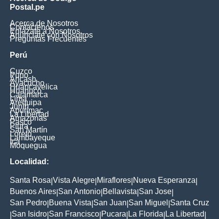
Postal.pe
Acerca de Nosotros
Contáctenos
Enlázate a Nosotros
Anúnciate con Nosotros
Preguntas Frecuentes
Perú
Cuzco
Puno
Ancash
Ayacucho
Huancavelica
Huanuco
Cajamarca
Lima
Arequipa
Junín
Apurimac
La Libertad
Amazonas
Pasco
Piura
San Martín
Loreto
Lambayeque
Ica
Moquegua
Localidad:
Santa Rosa
Vista Alegre
Miraflores
Nueva Esperanza
|
|
|
|
Buenos Aires
San Antonio
Bellavista
San Jose
|
|
|
|
San Pedro
Buena Vista
San Juan
San Miguel
Santa Cruz
|
|
|
|
San Isidro
San Francisco
Pucara
La Florida
La Libertad
|
|
|
|
|
|