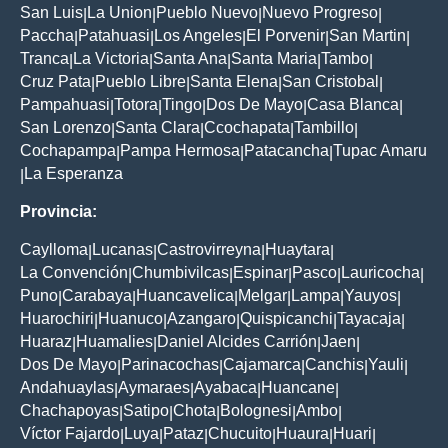
San Luis
La Union
Pueblo Nuevo
Nuevo Progreso
|
|
|
|
Paccha
Patahuasi
Los Angeles
El Porvenir
San Martin
|
|
|
|
|
Tranca
La Victoria
Santa Ana
Santa Maria
Tambo
|
|
|
|
|
Cruz Pata
Pueblo Libre
Santa Elena
San Cristobal
|
|
|
|
Pampahuasi
Totora
Tingo
Dos De Mayo
Casa Blanca
|
|
|
|
|
San Lorenzo
Santa Clara
Ccochapata
Tambillo
|
|
|
|
Cochapampa
Pampa Hermosa
Patacancha
Tupac Amaru
|
|
|
La Esperanza
|
Provincia:
Caylloma
Lucanas
Castrovirreyna
Huaytara
|
|
|
|
La Convención
Chumbivilcas
Espinar
Pasco
Lauricocha
|
|
|
|
|
Puno
Carabaya
Huancavelica
Melgar
Lampa
Yauyos
|
|
|
|
|
|
Huarochiri
Huanuco
Azangaro
Quispicanchi
Tayacaja
|
|
|
|
|
Huaraz
Huamalies
Daniel Alcides Carrión
Jaen
|
|
|
|
Dos De Mayo
Parinacochas
Cajamarca
Canchis
Yauli
|
|
|
|
|
Andahuaylas
Aymaraes
Ayabaca
Huancane
|
|
|
|
Chachapoyas
Satipo
Chota
Bolognesi
Ambo
|
|
|
|
|
Víctor Fajardo
Luya
Pataz
Chucuito
Huaura
Huari
|
|
|
|
|
|