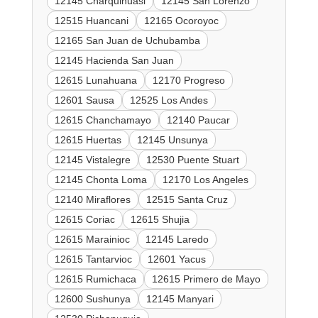
12145 Charquihuasi
12145 San Lorenzo
12515 Huancani
12165 Ocoroyoc
12165 San Juan de Uchubamba
12145 Hacienda San Juan
12615 Lunahuana
12170 Progreso
12601 Sausa
12525 Los Andes
12615 Chanchamayo
12140 Paucar
12615 Huertas
12145 Unsunya
12145 Vistalegre
12530 Puente Stuart
12145 Chonta Loma
12170 Los Angeles
12140 Miraflores
12515 Santa Cruz
12615 Coriac
12615 Shujia
12615 Marainioc
12145 Laredo
12615 Tantarvioc
12601 Yacus
12615 Rumichaca
12615 Primero de Mayo
12600 Sushunya
12145 Manyari