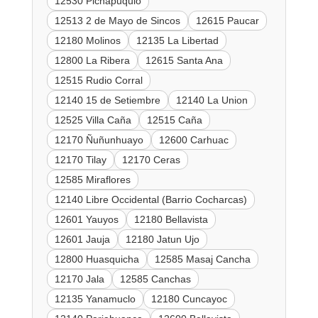
12530 Pichapuquio
12513 2 de Mayo de Sincos
12615 Paucar
12180 Molinos
12135 La Libertad
12800 La Ribera
12615 Santa Ana
12515 Rudio Corral
12140 15 de Setiembre
12140 La Union
12525 Villa Caña
12515 Caña
12170 Ñuñunhuayo
12600 Carhuac
12170 Tilay
12170 Ceras
12585 Miraflores
12140 Libre Occidental (Barrio Cocharcas)
12601 Yauyos
12180 Bellavista
12601 Jauja
12180 Jatun Ujo
12800 Huasquicha
12585 Masaj Cancha
12170 Jala
12585 Canchas
12135 Yanamuclo
12180 Cuncayoc