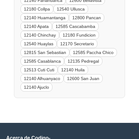
12140 Pariahuanca
12600 Bellavista
12180 Collpa
12540 Ullusca
12140 Huamantanga
12800 Pancan
12140 Apata
12585 Cascabamba
12140 Chinchay
12180 Fundicion
12540 Huaylas
12170 Secretario
12815 San Sebastian
12585 Paccha Chico
12585 Casablanca
12135 Pedregal
12513 Cuti Cuti
12140 Huila
12140 Alhuanyaco
12600 San Juan
12140 Ajuclo
Acerca de Codigo-