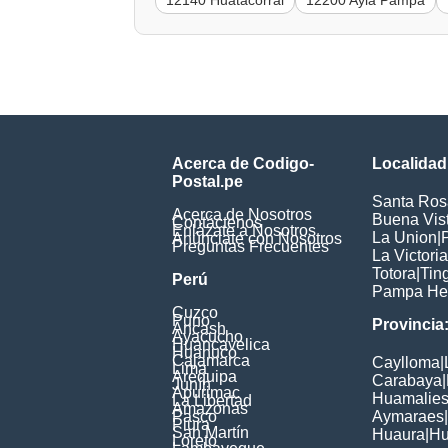
12140 Huatacorral
12200 Ayla Pampa
Acerca de Codigo-
Localidad
Postal.pe
Santa Ros
Acerca de Nosotros
Buena Vis
Contáctenos
Enlázate a Nosotros
La Union
|
Anúnciate con Nosotros
Preguntas Frecuentes
La Victoria
Totora
|
Tin
Perú
Pampa He
Cuzco
Puno
Provincia
Ancash
Ayacucho
Huancavelica
Huanuco
Cajamarca
Caylloma
|
Lima
Arequipa
Carabaya
|
Junín
Apurimac
Huamalie
La Libertad
Amazonas
Pasco
Aymaraes
|
Piura
San Martín
Huaura
|
Hu
Loreto