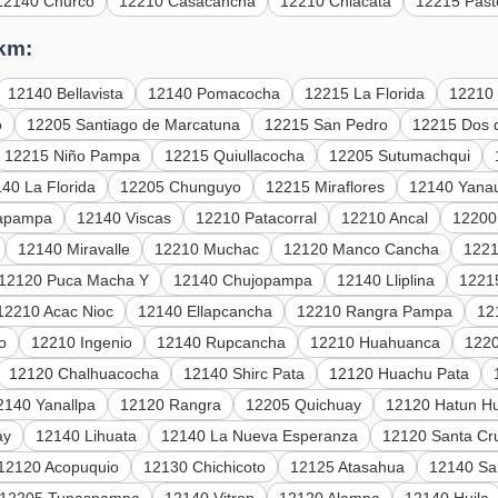
12140 Churco
12210 Casacancha
12210 Chiacata
12215 Pas
 km:
12140 Bellavista
12140 Pomacocha
12215 La Florida
12210 
o
12205 Santiago de Marcatuna
12215 San Pedro
12215 Dos 
12215 Niño Pampa
12215 Quiullacocha
12205 Sutumachqui
40 La Florida
12205 Chunguyo
12215 Miraflores
12140 Yana
apampa
12140 Viscas
12210 Patacorral
12210 Ancal
12200
12140 Miravalle
12210 Muchac
12120 Manco Cancha
1221
12120 Puca Macha Y
12140 Chujopampa
12140 Lliplina
1221
12210 Acac Nioc
12140 Ellapcancha
12210 Rangra Pampa
12
o
12210 Ingenio
12140 Rupcancha
12210 Huahuanca
1220
12120 Chalhuacocha
12140 Shirc Pata
12120 Huachu Pata
2140 Yanallpa
12120 Rangra
12205 Quichuay
12120 Hatun Hu
ay
12140 Lihuata
12140 La Nueva Esperanza
12120 Santa Cr
12120 Acopuquio
12130 Chichicoto
12125 Atasahua
12140 Sa