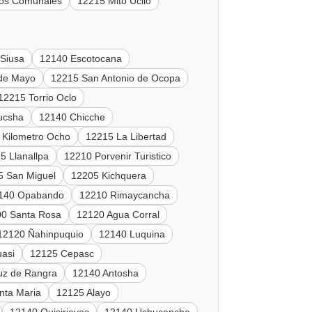
tos Comunales
12215 Mito Ucllo
Siusa
12140 Escotocana
de Mayo
12215 San Antonio de Ocopa
12215 Torrio Oclo
ucsha
12140 Chicche
 Kilometro Ocho
12215 La Libertad
5 Llanallpa
12210 Porvenir Turistico
5 San Miguel
12205 Kichquera
140 Opabando
12210 Rimaycancha
0 Santa Rosa
12120 Agua Corral
12120 Ñahinpuquio
12140 Luquina
asi
12125 Cepasc
uz de Rangra
12140 Antosha
nta Maria
12125 Alayo