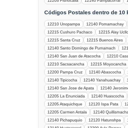
12205 Pishocalla
12140 Pampacorral
Códigos Postales dentro de 10
12210 Unopampa
12140 Pomamachay
12215 Cushuro Pachaco
12215 Alay Ucll
12215 Santa Cruz
12215 Buenos Aires
12140 Santo Domingo de Pumamach
121
12140 San Juan de Atacocha
12210 Cas
12210 Sacsacancha
12215 Moyocancha
12200 Pampa Cruz
12140 Abascocha
12140 Tipicocha
12140 Yanahuachay
12140 San Jose de Apata
12140 Jeronim
12205 La Enunciada
12140 Huascocha
12205 Ataquichque
12120 Ispa Pata
1
12205 Carmen Antala
12140 Quillismach
12140 Pichapuquio
12120 Hatunshpa