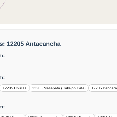
s: 12205 Antacancha
m:
m:
12205 Chullas
12205 Mesapata (Callejon Pata)
12205 Bander
m: