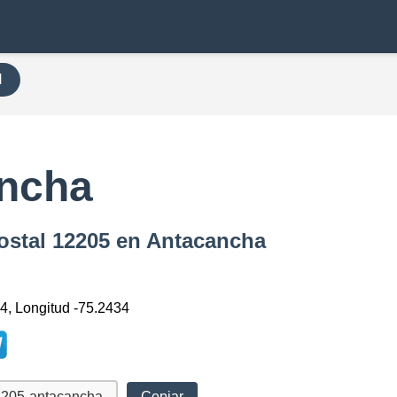
H
ancha
ostal 12205 en Antacancha
74, Longitud -75.2434
Copiar