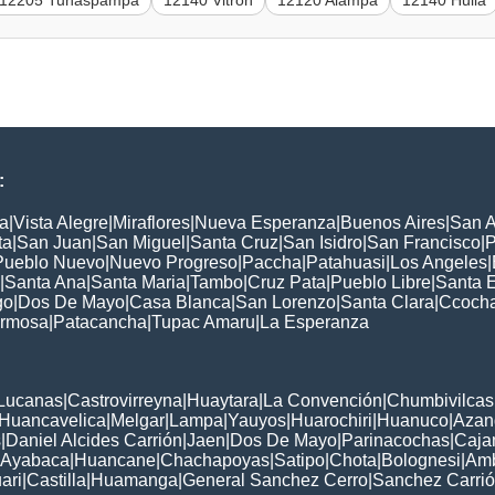
12205 Tunaspampa
12140 Vitron
12120 Alampa
12140 Huila
:
a
|
Vista Alegre
|
Miraflores
|
Nueva Esperanza
|
Buenos Aires
|
San A
ta
|
San Juan
|
San Miguel
|
Santa Cruz
|
San Isidro
|
San Francisco
|
P
Pueblo Nuevo
|
Nuevo Progreso
|
Paccha
|
Patahuasi
|
Los Angeles
|
|
Santa Ana
|
Santa Maria
|
Tambo
|
Cruz Pata
|
Pueblo Libre
|
Santa 
go
|
Dos De Mayo
|
Casa Blanca
|
San Lorenzo
|
Santa Clara
|
Ccoch
rmosa
|
Patacancha
|
Tupac Amaru
|
La Esperanza
:
Lucanas
|
Castrovirreyna
|
Huaytara
|
La Convención
|
Chumbivilcas
Huancavelica
|
Melgar
|
Lampa
|
Yauyos
|
Huarochiri
|
Huanuco
|
Azan
s
|
Daniel Alcides Carrión
|
Jaen
|
Dos De Mayo
|
Parinacochas
|
Caja
Ayabaca
|
Huancane
|
Chachapoyas
|
Satipo
|
Chota
|
Bolognesi
|
Am
ari
|
Castilla
|
Huamanga
|
General Sanchez Cerro
|
Sanchez Carri