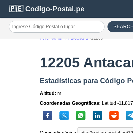
🇵🇪 Codigo-Postal.pe
SEARC
Ingrese Código Postal o lugar
Perú
Junín
Antacancha
12205
12205 Antac
Estadísticas para Código P
Altitud:
m
Coordenadas Geográficas:
Latitud -11.81
Compartir página: