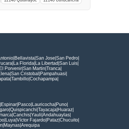
12140 Quisiriayoc
12140 Ushucancha
ntonio
|
Bellavista
|
San Jose
|
San Pedro
|
ucara
|
La Florida
|
La Libertad
|
San Luis
|
El Porvenir
|
San Martin
|
Tranca
|
Elena
|
San Cristobal
|
Pampahuasi
|
apata
|
Tambillo
|
Cochapampa
|
|
Espinar
|
Pasco
|
Lauricocha
|
Puno
|
garo
|
Quispicanchi
|
Tayacaja
|
Huaraz
|
marca
|
Canchis
|
Yauli
|
Andahuaylas
|
bo
|
Luya
|
Víctor Fajardo
|
Pataz
|
Chucuito
|
ón
|
Maynas
|
Arequipa