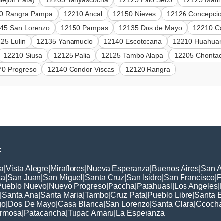
lejon Pata)
12205 Tanyascocha
12125 Palo Seco
12125 Mati
0 Rangra Pampa
12210 Ancal
12150 Nieves
12126 Concepci
45 San Lorenzo
12150 Pampas
12135 Dos de Mayo
12210 C
25 Lulin
12135 Yanamuclo
12140 Escotocana
12210 Huahua
12210 Siusa
12125 Palia
12125 Tambo Alapa
12205 Chonta
70 Progreso
12140 Condor Viscas
12120 Rangra
:
a
|
Vista Alegre
|
Miraflores
|
Nueva Esperanza
|
Buenos Aires
|
San A
ta
|
San Juan
|
San Miguel
|
Santa Cruz
|
San Isidro
|
San Francisco
|
P
Pueblo Nuevo
|
Nuevo Progreso
|
Paccha
|
Patahuasi
|
Los Angeles
|
|
Santa Ana
|
Santa Maria
|
Tambo
|
Cruz Pata
|
Pueblo Libre
|
Santa 
go
|
Dos De Mayo
|
Casa Blanca
|
San Lorenzo
|
Santa Clara
|
Ccoch
rmosa
|
Patacancha
|
Tupac Amaru
|
La Esperanza