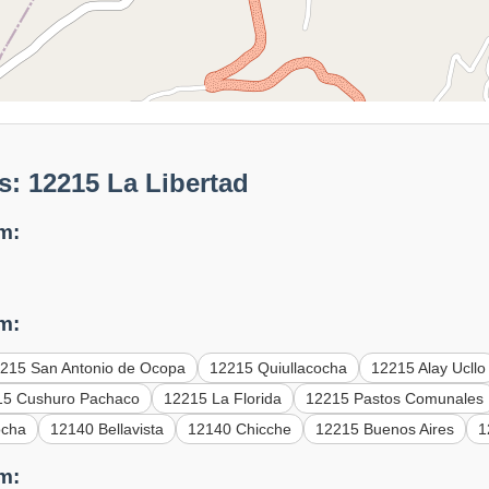
: 12215 La Libertad
m:
m:
215 San Antonio de Ocopa
12215 Quiullacocha
12215 Alay Ucllo
15 Cushuro Pachaco
12215 La Florida
12215 Pastos Comunales
ocha
12140 Bellavista
12140 Chicche
12215 Buenos Aires
1
m: