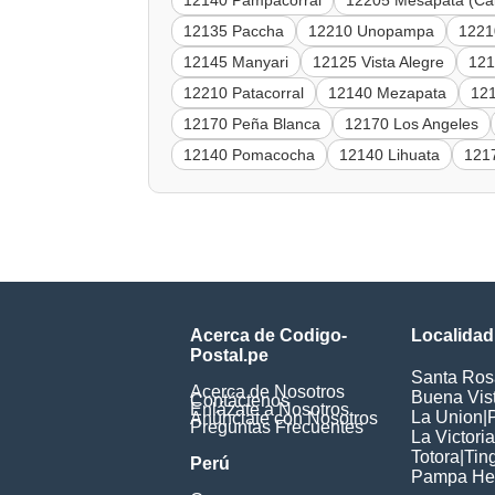
12140 Pampacorral
12205 Mesapata (Cal
12135 Paccha
12210 Unopampa
1221
12145 Manyari
12125 Vista Alegre
121
12210 Patacorral
12140 Mezapata
121
12170 Peña Blanca
12170 Los Angeles
12140 Pomacocha
12140 Lihuata
121
Acerca de Codigo-
Localidad
Postal.pe
Santa Ros
Acerca de Nosotros
Buena Vis
Contáctenos
Enlázate a Nosotros
La Union
|
Anúnciate con Nosotros
Preguntas Frecuentes
La Victoria
Totora
|
Tin
Perú
Pampa He