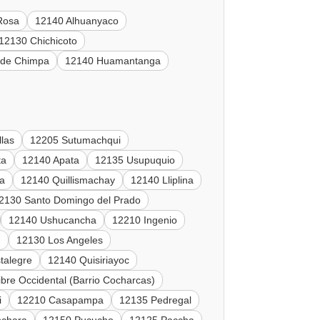
Rosa
12140 Alhuanyaco
12130 Chichicoto
 de Chimpa
12140 Huamantanga
las
12205 Sutumachqui
ta
12140 Apata
12135 Usupuquio
a
12140 Quillismachay
12140 Lliplina
2130 Santo Domingo del Prado
12140 Ushucancha
12210 Ingenio
u
12130 Los Angeles
talegre
12140 Quisiriayoc
bre Occidental (Barrio Cocharcas)
i
12210 Casapampa
12135 Pedregal