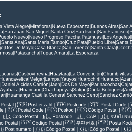
:
a
|
Vista Alegre
|
Miraflores
|
Nueva Esperanza
|
Buenos Aires
|
San A
ta
|
San Juan
|
San Miguel
|
Santa Cruz
|
San Isidro
|
San Francisco
|
P
Pueblo Nuevo
|
Nuevo Progreso
|
Paccha
|
Patahuasi
|
Los Angeles
|
|
Santa Ana
|
Santa Maria
|
Tambo
|
Cruz Pata
|
Pueblo Libre
|
Santa 
go
|
Dos De Mayo
|
Casa Blanca
|
San Lorenzo
|
Santa Clara
|
Ccoch
rmosa
|
Patacancha
|
Tupac Amaru
|
La Esperanza
:
Lucanas
|
Castrovirreyna
|
Huaytara
|
La Convención
|
Chumbivilcas
Huancavelica
|
Melgar
|
Lampa
|
Yauyos
|
Huarochiri
|
Huanuco
|
Azan
s
|
Daniel Alcides Carrión
|
Jaen
|
Dos De Mayo
|
Parinacochas
|
Caja
Ayabaca
|
Huancane
|
Chachapoyas
|
Satipo
|
Chota
|
Bolognesi
|
Am
ari
|
Huamanga
|
Castilla
|
General Sanchez Cerro
|
Sanchez Carri
Postal
| 🇩🇪
Postleitzahl
| 🇬🇧
Postcode
| 🇸🇬
Postal Code
| 
de
| 🇿🇦
Postal Code
| 🇲🇾
Poskod
| 🇲🇽
Código Postal
| 🇪🇸
| 🇫🇷
Code Postal
| 🇳🇱
Postcode
| 🇮🇹
CAP
| 🇹🇭
รหัสไปรษณ
o Postal
| 🇦🇷
Código Postal
| 🇰🇷
우편번호
| 🇹🇷
Posta Kod
🇮
Postinumero
| 🇵🇪
Código Postal
| 🇨🇱
Código Postal
| 🇺