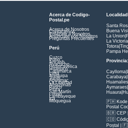
Acerca de Codigo-
Localidad
Postal.pe
Santa Ros
Acerca de Nosotros
Buena Vis
Contáctenos
Enlázate a Nosotros
La Union
|
Anúnciate con Nosotros
Preguntas Frecuentes
La Victoria
Totora
|
Tin
Perú
Pampa He
Cuzco
Puno
Provincia
Ancash
Ayacucho
Huancavelica
Huanuco
Cajamarca
Caylloma
|
Lima
Arequipa
Carabaya
|
Junín
Apurimac
Huamalie
La Libertad
Amazonas
Pasco
Aymaraes
|
Piura
San Martín
Huaura
|
Hu
Loreto
Lambayeque
Ica
Moquegua
🇵🇭
Kode 
Postal Co
🇧🇷
CEP
🇨🇴
Códig
Poștal
| 