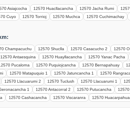
570 Asiajcocha
12570 Huacllacancha
12570 Jacha Rumi
1257
570 Cuyo
12570 Torrioj
12570 Muchca
12570 Cuchimachay
 km:
70 Champacuchu
12570 Shuclla
12570 Casacucho 2
12570 Or
12570 Antaesquina
12570 Huayllacancha
12570 Yanac Pacha
12570 Pucaloma
12570 Puquiojcancha
12570 Bernapahuay
1
mi
12570 Matapuquio 1
12570 Jatuncancha 1
12570 Rangrac
12570 Llacuarumi 2
12570 Tuclush
12570 Llacuarumi 1
125
Geronacancha 1
12570 Antacorral 2
12570 Putucancha
12570
ra
12570 Cashacancha
12570 Viscaranra
12570 Huacarpahua