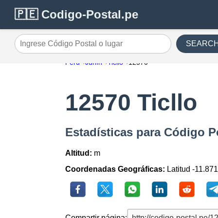
🇵🇪 Codigo-Postal.pe
SEARC
Ingrese Código Postal o lugar
Perú
Junín
Ticllo
12570
12570 Ticllo
Estadísticas para Código Po
Altitud:
m
Coordenadas Geográficas:
Latitud -11.87
Compartir página: