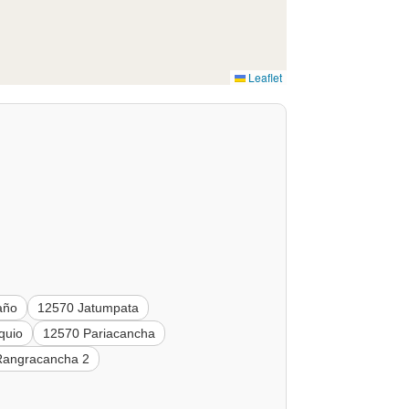
Leaflet
año
12570 Jatumpata
quio
12570 Pariacancha
Rangracancha 2