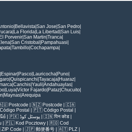
ntonio
|
Bellavista
|
San Jose
|
San Pedro
|
ucara
|
La Florida
|
La Libertad
|
San Luis
|
El Porvenir
|
San Martin
|
Tranca
|
Elena
|
San Cristobal
|
Pampahuasi
|
apata
|
Tambillo
|
Cochapampa
|
|
Espinar
|
Pasco
|
Lauricocha
|
Puno
|
garo
|
Quispicanchi
|
Tayacaja
|
Huaraz
|
marca
|
Canchis
|
Yauli
|
Andahuaylas
|
bo
|
Luya
|
Víctor Fajardo
|
Pataz
|
Chucuito
|
ón
|
Maynas
|
Arequipa
🇦🇺
Postcode
| 🇳🇿
Postcode
| 🇨🇦
Código Postal
| 🇵🇹
Código Postal
|
ีย์
| 🇵🇰
پوسٹل کوڈ
| 🇮🇳
पिन कोड
|
u
| 🇵🇱
Kod Pocztowy
| 🇷🇴
Cod

ZIP Code
| 🇯🇵
郵便番号
| 🇦🇹
PLZ
|