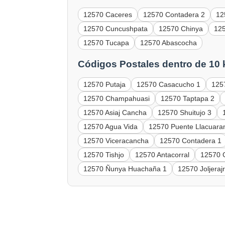
12570 Caceres
12570 Contadera 2
12
12570 Cuncushpata
12570 Chinya
12
12570 Tucapa
12570 Abascocha
Códigos Postales dentro de 10
12570 Putaja
12570 Casacucho 1
125
12570 Champahuasi
12570 Taptapa 2
12570 Asiaj Cancha
12570 Shuitujo 3
12570 Agua Vida
12570 Puente Llacuara
12570 Viceracancha
12570 Contadera 1
12570 Tishjo
12570 Antacorral
12570 
12570 Ñunya Huachaña 1
12570 Joljeraj