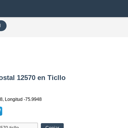
H
stal 12570 en Ticllo
18, Longitud -75.9948
Copiar