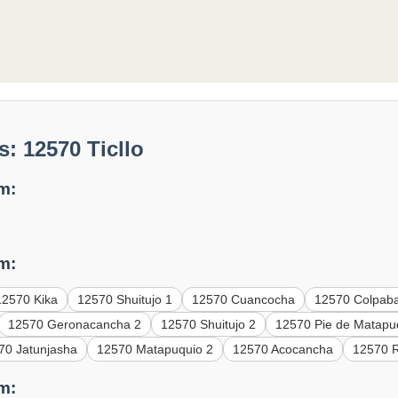
: 12570 Ticllo
m:
m:
12570 Kika
12570 Shuitujo 1
12570 Cuancocha
12570 Colpab
12570 Geronacancha 2
12570 Shuitujo 2
12570 Pie de Matapu
70 Jatunjasha
12570 Matapuquio 2
12570 Acocancha
12570 
m: