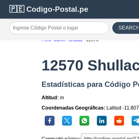
🇵🇪 Codigo-Postal.pe
SEARC
Ingrese Código Postal o lugar
Perú
Junín
Shullac
12570
12570 Shulla
Estadísticas para Código P
Altitud:
m
Coordenadas Geográficas:
Latitud -11.80
Compartir página: