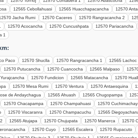
pa
12570 Torrioj
12570 Contadera 1
12570 Abascocha
125
osa
12565 Cebollahuasi
12565 Huacchapacancha
12570 Anta
12570 Jacha Rumi
12570 Caceres
12570 Rangracancha 2
12
1
12570 Acocancha
12570 Cuncushpata
12570 Pariacancha
a 1
 km:
co Paco
12570 Shuclla
12570 Rangracancha 1
12565 Lachoc
12570 Putucancha
12570 Cuancocha
12565 Malpaso
12570
 Yurajcancha
12570 Fundicion
12565 Matacancha
12570 Hual
mpa
12570 Mesa Rumi
12570 Ventura
12570 Antaesquina
1
Jose de Andaychagua
12565 Ahuash
12565 Chugopampa
125
12570 Chacapampa
12570 Champahuasi
12570 Cuchimachay
o
12570 Viscaranra
12570 Champacuchu
12565 Diegoyachan
 2
12565 Atujapa
12570 Chujupata
12570 Manerca
12570 C
eronacancha
12570 Cuyo
12565 Escalera
12570 Rupacuto