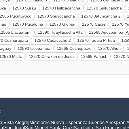
hijya
12570 Shuitujo 3
12570 Shuitujo 1
12565 Cumpicancha
Kika
12570 Surau
12570 Huillcacancha
12570 Suitucancha
2565 Pucutuyocc
12570 Shuyocancha
12570 Jatuncancha 2
mas
12570 Pucaloma
12570 Glomar
12570 Cacre
12570 Yu
12565 Llacuarumi
12590 Huayllacocha Alta
12565 Ajruypampa (A
70 Cushurupata
12570 Casacucho 2
12570 Taquia Pirhua
125
paguay
12590 Iscopampa
12565 Cushopucro
12570 Alhuri
12570 Miclla
12570 Corazon de Jesus
12565 Pañash
12570 N
:
a
|
Vista Alegre
|
Miraflores
|
Nueva Esperanza
|
Buenos Aires
|
San A
ta
|
San Juan
|
San Miguel
|
Santa Cruz
|
San Isidro
|
San Francisco
|
P