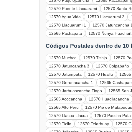
12570 Puquiojcancha
12565 Pacchapam
12570 Puente Llacuarami
12570 Santa R
12570 Agua Vida
12570 Llacuarumi 2
12570 Llacuarumi 1
12570 Jatuncancha 
12565 Pachapata
12570 Ñunya Huachañ
Códigos Postales dentro de 10
12570 Muchca
12570 Tishjo
12570 Pa
12570 Jatuncancha 3
12570 Colpabaño
12570 Jatumpata
12570 Huallu
12565
12570 Geronacancha 1
12565 Cashapa
12570 Jarhuascancha Tingo
12565 San 
12565 Acocancha
12570 Huacllacancha
12565 Alto Peru
12570 Pie de Matapuqui
12570 Llacua Llacua
12570 Paccha Pata
12570 Ticllo
12570 Telarhuay
12570 G