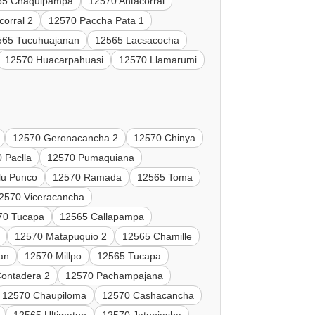
65 Chaquipampa
12570 Antacorral
corral 2
12570 Paccha Pata 1
565 Tucuhuajanan
12565 Lacsacocha
12570 Huacarpahuasi
12570 Llamarumi
12570 Geronacancha 2
12570 Chinya
 Paclla
12570 Pumaquiana
lu Punco
12570 Ramada
12565 Toma
2570 Viceracancha
70 Tucapa
12565 Callapampa
12570 Matapuquio 2
12565 Chamille
an
12570 Millpo
12565 Tucapa
ontadera 2
12570 Pachampajana
12570 Chaupiloma
12570 Cashacancha