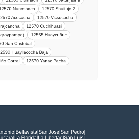
12565 Ultimatun
12570 Jatunjasha
12570 Nunashaco
12570 Shuitujo 2
12570 Acococha
12570 Vicsococha
rajcancha
12570 Cuchihuasi
jgroypampa)
12565 Huaycuñuc
90 San Cristobal
12590 Huayllacocha Baja
iño Corral
12570 Yanac Pacha
ntonio
|
Bellavista
|
San Jose
|
San Pedro
|
ucara
|
La Florida
|
La Libertad
|
San Luis
|