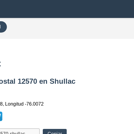
H
c
ostal 12570 en Shullac
78, Longitud -76.0072
Copiar