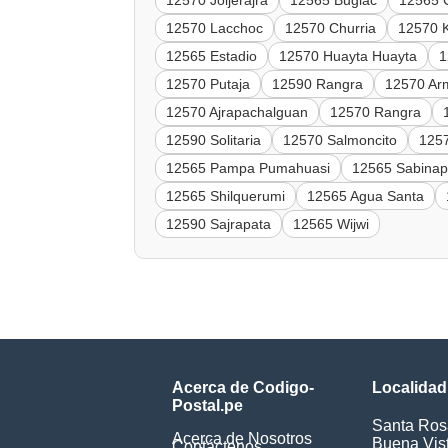
12570 Joljerajra
12565 Bugiac
12565 C
12570 Lacchoc
12570 Churria
12570 
12565 Estadio
12570 Huayta Huayta
1
12570 Putaja
12590 Rangra
12570 Ar
12570 Ajrapachalguan
12570 Rangra
12590 Solitaria
12570 Salmoncito
125
12565 Pampa Pumahuasi
12565 Sabina
12565 Shilquerumi
12565 Agua Santa
12590 Sajrapata
12565 Wijwi
Acerca de Codigo-
Localidad
Postal.pe
Santa Ros
Acerca de Nosotros
Buena Vis
Contáctenos