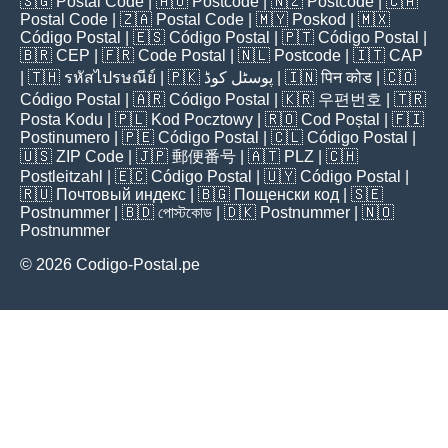
🇸🇬
Postal Code
| 🇦🇺
Postcode
| 🇳🇿
Postcode
| 🇨🇦
Postal Code
| 🇿🇦
Postal Code
| 🇲🇾
Poskod
| 🇲🇽
Código Postal
| 🇪🇸
Código Postal
| 🇵🇹
Código Postal
|
🇧🇷
CEP
| 🇫🇷
Code Postal
| 🇳🇱
Postcode
| 🇮🇹
CAP
| 🇹🇭
รหัสไปรษณีย์
| 🇵🇰
پوسٹل کوڈ
| 🇮🇳
पिन कोड
| 🇨🇴
Código Postal
| 🇦🇷
Código Postal
| 🇰🇷
우편번호
| 🇹🇷
Posta Kodu
| 🇵🇱
Kod Pocztowy
| 🇷🇴
Cod Poștal
| 🇫🇮
Postinumero
| 🇵🇪
Código Postal
| 🇨🇱
Código Postal
|
🇺🇸
ZIP Code
| 🇯🇵
郵便番号
| 🇦🇹
PLZ
| 🇨🇭
Postleitzahl
| 🇪🇨
Código Postal
| 🇺🇾
Código Postal
|
🇷🇺
Почтовый индекс
| 🇧🇬
Пощенски код
| 🇸🇪
Postnummer
| 🇧🇩
পোস্টকোড
| 🇩🇰
Postnummer
| 🇳🇴
Postnummer
© 2026 Codigo-Postal.pe