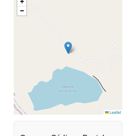
+
−
Leaflet