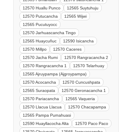
12570 Huallu Punco
12565 Suytuhuju
12570 Putucancha
12565 Wijwi
12565 Pucutuyocc
12570 Jarhuascancha Tingo
12565 Huaycuñuc
12590 Isicancha
12570 Millpo
12570 Caceres
12570 Jacha Rumi
12570 Rangracancha 2
12570 Rangracancha 1
12570 Telarhuay
12565 Ajruypampa (Ajgroypampa)
12570 Acocancha
12570 Cuncushpata
12565 Suraopata
12570 Geronacancha 1
12570 Pariacancha
12565 Vaqueria
12570 Llacua Llacua
12570 Chacapampa
12565 Pampa Pumahuasi
12590 Huayllacocha Alta
12570 Paco Paco
12570 Chujupata
12565 Jarguascancha