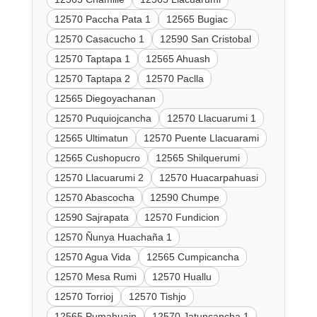
12570 Paccha Pata 1
12565 Bugiac
12570 Casacucho 1
12590 San Cristobal
12570 Taptapa 1
12565 Ahuash
12570 Taptapa 2
12570 Paclla
12565 Diegoyachanan
12570 Puquiojcancha
12570 Llacuarumi 1
12565 Ultimatun
12570 Puente Llacuarami
12565 Cushopucro
12565 Shilquerumi
12570 Llacuarumi 2
12570 Huacarpahuasi
12570 Abascocha
12590 Chumpe
12590 Sajrapata
12570 Fundicion
12570 Ñunya Huachaña 1
12570 Agua Vida
12565 Cumpicancha
12570 Mesa Rumi
12570 Huallu
12570 Torrioj
12570 Tishjo
12565 Pumahuain
12570 Jatuncancha 1