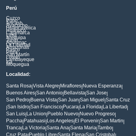
Perú
Cuzco
Puno
Ancash
Ayacucho
Huancavelica
Huanuco
Cajamarca
Lima
Arequipa
Junín
Apurimac
La Libertad
Amazonas
Pasco
Piura
San Martín
Loreto
Lambayeque
Ica
Moquegua
Localidad:
Santa Rosa
Vista Alegre
Miraflores
Nueva Esperanza
|
|
|
|
Buenos Aires
San Antonio
Bellavista
San Jose
|
|
|
|
San Pedro
Buena Vista
San Juan
San Miguel
Santa Cruz
|
|
|
|
San Isidro
San Francisco
Pucara
La Florida
La Libertad
|
|
|
|
|
|
San Luis
La Union
Pueblo Nuevo
Nuevo Progreso
|
|
|
|
Paccha
Patahuasi
Los Angeles
El Porvenir
San Martin
|
|
|
|
|
Tranca
La Victoria
Santa Ana
Santa Maria
Tambo
|
|
|
|
|
Cruz Pata
Pueblo Libre
Santa Elena
San Cristobal
|
|
|
|