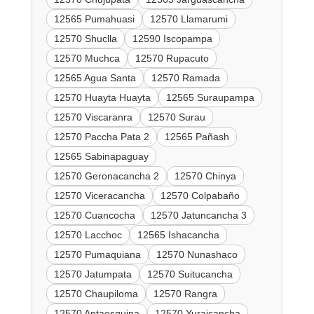
12565 Pumahuasi
12570 Llamarumi
12570 Shuclla
12590 Iscopampa
12570 Muchca
12570 Rupacuto
12565 Agua Santa
12570 Ramada
12570 Huayta Huayta
12565 Suraupampa
12570 Viscaranra
12570 Surau
12570 Paccha Pata 2
12565 Pañash
12565 Sabinapaguay
12570 Geronacancha 2
12570 Chinya
12570 Viceracancha
12570 Colpabaño
12570 Cuancocha
12570 Jatuncancha 3
12570 Lacchoc
12565 Ishacancha
12570 Pumaquiana
12570 Nunashaco
12570 Jatumpata
12570 Suitucancha
12570 Chaupiloma
12570 Rangra
12570 Antaesquina
12570 Yurajcancha