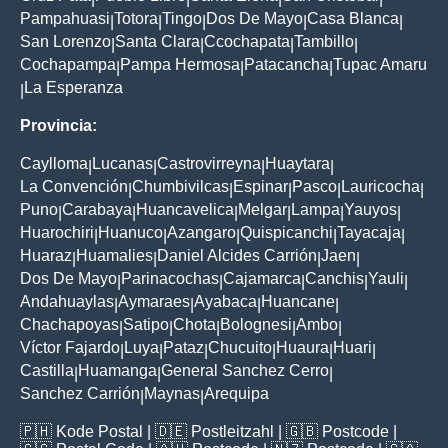
Pampahuasi
Totora
Tingo
Dos De Mayo
Casa Blanca
|
|
|
|
|
San Lorenzo
Santa Clara
Ccochapata
Tambillo
|
|
|
|
Cochapampa
Pampa Hermosa
Patacancha
Tupac Amaru
|
|
|
La Esperanza
|
Provincia:
Caylloma
Lucanas
Castrovirreyna
Huaytara
|
|
|
|
La Convención
Chumbivilcas
Espinar
Pasco
Lauricocha
|
|
|
|
|
Puno
Carabaya
Huancavelica
Melgar
Lampa
Yauyos
|
|
|
|
|
|
Huarochiri
Huanuco
Azangaro
Quispicanchi
Tayacaja
|
|
|
|
|
Huaraz
Huamalies
Daniel Alcides Carrión
Jaen
|
|
|
|
Dos De Mayo
Parinacochas
Cajamarca
Canchis
Yauli
|
|
|
|
|
Andahuaylas
Aymaraes
Ayabaca
Huancane
|
|
|
|
Chachapoyas
Satipo
Chota
Bolognesi
Ambo
|
|
|
|
|
Víctor Fajardo
Luya
Pataz
Chucuito
Huaura
Huari
|
|
|
|
|
|
Castilla
Huamanga
General Sanchez Cerro
|
|
|
Sanchez Carrión
Maynas
Arequipa
|
|
🇵🇭
Kode Postal
| 🇩🇪
Postleitzahl
| 🇬🇧
Postcode
|