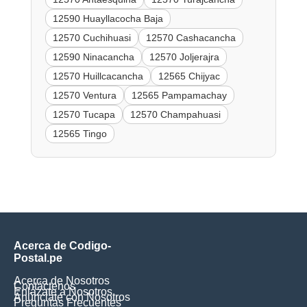
12590 Huayllacocha Baja
12570 Cuchihuasi
12570 Cashacancha
12590 Ninacancha
12570 Joljerajra
12570 Huillcacancha
12565 Chijyac
12570 Ventura
12565 Pampamachay
12570 Tucapa
12570 Champahuasi
12565 Tingo
Acerca de Codigo-
Postal.pe
Acerca de Nosotros
Contáctenos
Enlázate a Nosotros
Anúnciate con Nosotros
Preguntas Frecuentes