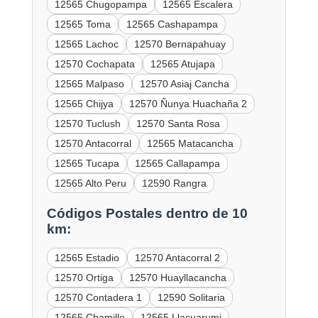
12565 Chugopampa
12565 Escalera
12565 Toma
12565 Cashapampa
12565 Lachoc
12570 Bernapahuay
12570 Cochapata
12565 Atujapa
12565 Malpaso
12570 Asiaj Cancha
12565 Chijya
12570 Ñunya Huachaña 2
12570 Tuclush
12570 Santa Rosa
12570 Antacorral
12565 Matacancha
12565 Tucapa
12565 Callapampa
12565 Alto Peru
12590 Rangra
Códigos Postales dentro de 10
km:
12565 Estadio
12570 Antacorral 2
12570 Ortiga
12570 Huayllacancha
12570 Contadera 1
12590 Solitaria
12565 Chamille
12565 Llacuarumi