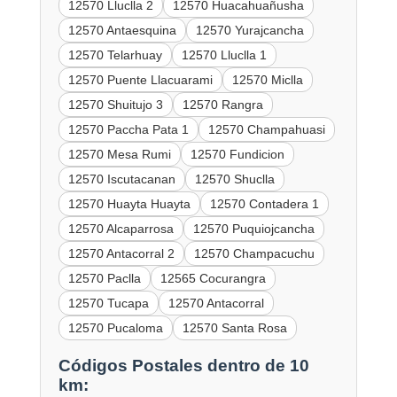
12570 Lluclla 2
12570 Huacahuañusha
12570 Antaesquina
12570 Yurajcancha
12570 Telarhuay
12570 Lluclla 1
12570 Puente Llacuarami
12570 Miclla
12570 Shuitujo 3
12570 Rangra
12570 Paccha Pata 1
12570 Champahuasi
12570 Mesa Rumi
12570 Fundicion
12570 Iscutacanan
12570 Shuclla
12570 Huayta Huayta
12570 Contadera 1
12570 Alcaparrosa
12570 Puquiojcancha
12570 Antacorral 2
12570 Champacuchu
12570 Paclla
12565 Cocurangra
12570 Tucapa
12570 Antacorral
12570 Pucaloma
12570 Santa Rosa
Códigos Postales dentro de 10
km: