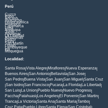
Perú
Cuzco
Puno
Ancash
Ayacucho
Huancavelica
Huanuco
Cajamarca
Lima
Arequipa
Junín
Apurimac
La Libertad
Amazonas
Pasco
Piura
San Martín
Loreto
Lambayeque
Ica
Moquegua
Localidad:
Santa Rosa
Vista Alegre
Miraflores
Nueva Esperanza
|
|
|
|
Buenos Aires
San Antonio
Bellavista
San Jose
|
|
|
|
San Pedro
Buena Vista
San Juan
San Miguel
Santa Cruz
|
|
|
|
San Isidro
San Francisco
Pucara
La Florida
La Libertad
|
|
|
|
|
|
San Luis
La Union
Pueblo Nuevo
Nuevo Progreso
|
|
|
|
Paccha
Patahuasi
Los Angeles
El Porvenir
San Martin
|
|
|
|
|
Tranca
La Victoria
Santa Ana
Santa Maria
Tambo
|
|
|
|
|
Cruz Pata
Pueblo Libre
Santa Elena
San Cristobal
|
|
|
|