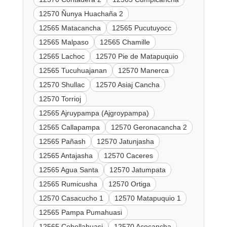
12570 Ñunya Huachaña 2
12565 Matacancha
12565 Pucutuyocc
12565 Malpaso
12565 Chamille
12565 Lachoc
12570 Pie de Matapuquio
12565 Tucuhuajanan
12570 Manerca
12570 Shullac
12570 Asiaj Cancha
12570 Torrioj
12565 Ajruypampa (Ajgroypampa)
12565 Callapampa
12570 Geronacancha 2
12565 Pañash
12570 Jatunjasha
12565 Antajasha
12570 Caceres
12565 Agua Santa
12570 Jatumpata
12565 Rumicusha
12570 Ortiga
12570 Casacucho 1
12570 Matapuquio 1
12565 Pampa Pumahuasi
12565 Cebollahuasi
12570 Acocancha