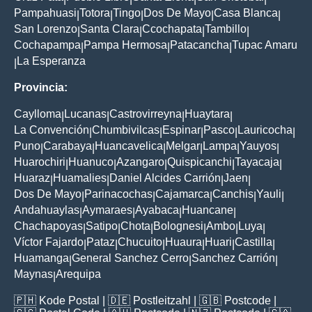
Pampahuasi
Totora
Tingo
Dos De Mayo
Casa Blanca
|
|
|
|
|
San Lorenzo
Santa Clara
Ccochapata
Tambillo
|
|
|
|
Cochapampa
Pampa Hermosa
Patacancha
Tupac Amaru
|
|
|
La Esperanza
|
Provincia:
Caylloma
Lucanas
Castrovirreyna
Huaytara
|
|
|
|
La Convención
Chumbivilcas
Espinar
Pasco
Lauricocha
|
|
|
|
|
Puno
Carabaya
Huancavelica
Melgar
Lampa
Yauyos
|
|
|
|
|
|
Huarochiri
Huanuco
Azangaro
Quispicanchi
Tayacaja
|
|
|
|
|
Huaraz
Huamalies
Daniel Alcides Carrión
Jaen
|
|
|
|
Dos De Mayo
Parinacochas
Cajamarca
Canchis
Yauli
|
|
|
|
|
Andahuaylas
Aymaraes
Ayabaca
Huancane
|
|
|
|
Chachapoyas
Satipo
Chota
Bolognesi
Ambo
Luya
|
|
|
|
|
|
Víctor Fajardo
Pataz
Chucuito
Huaura
Huari
Castilla
|
|
|
|
|
|
Huamanga
General Sanchez Cerro
Sanchez Carrión
|
|
|
Maynas
Arequipa
|
🇵🇭
Kode Postal
| 🇩🇪
Postleitzahl
| 🇬🇧
Postcode
|