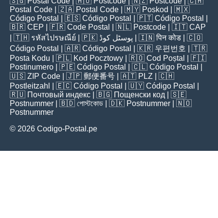
🇸🇬
Postal Code
| 🇦🇺
Postcode
| 🇳🇿
Postcode
| 🇨🇦
Postal Code
| 🇿🇦
Postal Code
| 🇲🇾
Poskod
| 🇲🇽
Código Postal
| 🇪🇸
Código Postal
| 🇵🇹
Código Postal
|
🇧🇷
CEP
| 🇫🇷
Code Postal
| 🇳🇱
Postcode
| 🇮🇹
CAP
| 🇹🇭
รหัสไปรษณีย์
| 🇵🇰
پوسٹل کوڈ
| 🇮🇳
पिन कोड
| 🇨🇴
Código Postal
| 🇦🇷
Código Postal
| 🇰🇷
우편번호
| 🇹🇷
Posta Kodu
| 🇵🇱
Kod Pocztowy
| 🇷🇴
Cod Poștal
| 🇫🇮
Postinumero
| 🇵🇪
Código Postal
| 🇨🇱
Código Postal
|
🇺🇸
ZIP Code
| 🇯🇵
郵便番号
| 🇦🇹
PLZ
| 🇨🇭
Postleitzahl
| 🇪🇨
Código Postal
| 🇺🇾
Código Postal
|
🇷🇺
Почтовый индекс
| 🇧🇬
Пощенски код
| 🇸🇪
Postnummer
| 🇧🇩
পোস্টকোড
| 🇩🇰
Postnummer
| 🇳🇴
Postnummer
© 2026 Codigo-Postal.pe