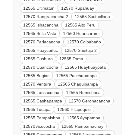
12565 Ultimatun
12570 Rupahuay
12570 Rangracancha 2
12565 Suctucllana
12565 Ishacancha
12565 Alto Peru
12565 Bella Vista
12560 Huancarumi
12570 Pariacancha
12570 Colpabaño
12565 Huaycuñuc
12570 Shuitujo 2
12565 Cushuro
12565 Toma
12570 Cuancocha
12565 Huayhuaypata
12565 Bugiac
12565 Pacchapampa
12570 Ventura
12565 Chaquipampa
12565 Lacsacocha
12565 Rumichaca
12565 Cashapampa
12570 Geronacancha
12565 Tucapa
12560 Hilapuquio
12565 Pampaishpa
12565 Ayapampa
12570 Acococha
12565 Pampamachay
12565 Chugopampa
12565 Jarguascancha