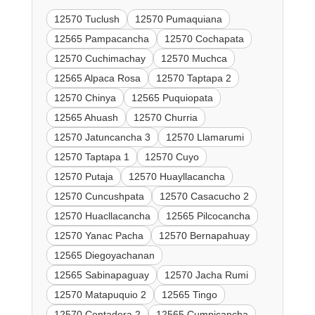
12570 Tuclush
12570 Pumaquiana
12565 Pampacancha
12570 Cochapata
12570 Cuchimachay
12570 Muchca
12565 Alpaca Rosa
12570 Taptapa 2
12570 Chinya
12565 Puquiopata
12565 Ahuash
12570 Churria
12570 Jatuncancha 3
12570 Llamarumi
12570 Taptapa 1
12570 Cuyo
12570 Putaja
12570 Huayllacancha
12570 Cuncushpata
12570 Casacucho 2
12570 Huacllacancha
12565 Pilcocancha
12570 Yanac Pacha
12570 Bernapahuay
12565 Diegoyachanan
12565 Sabinapaguay
12570 Jacha Rumi
12570 Matapuquio 2
12565 Tingo
12570 Contadera 2
12565 Cumpicancha