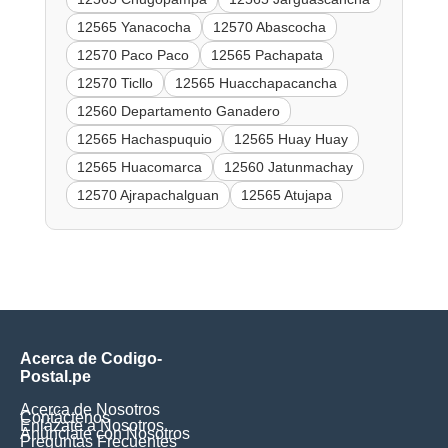
12565 Yanacocha
12570 Abascocha
12570 Paco Paco
12565 Pachapata
12570 Ticllo
12565 Huacchapacancha
12560 Departamento Ganadero
12565 Hachaspuquio
12565 Huay Huay
12565 Huacomarca
12560 Jatunmachay
12570 Ajrapachalguan
12565 Atujapa
Acerca de Codigo-
Postal.pe
Acerca de Nosotros
Contáctenos
Enlázate a Nosotros
Anúnciate con Nosotros
Preguntas Frecuentes